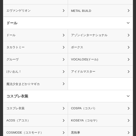
エヴァンゲリオン
METAL BUILD
ドール
ドール
アゾンインターナショナル
タカラトミー
ボークス
グルーヴ
VOCALOID(ドール)
けいおん！
アイドルマスター
魔法少女まどか☆マギカ
コスプレ衣装
コスプレ衣装
COSPA（コスパ）
ACOS（アコス）
KOSEYA（コセヤ）
COSMODE（コスモード）
黒執事