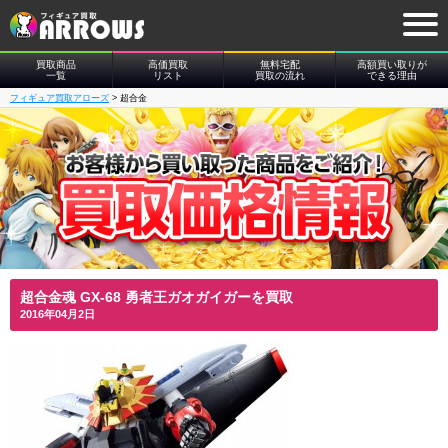
買取商品
高価買取
無料宅配
高額買い取りが
一覧
リスト
買取の流れ
できる理由
フィギュア買取アローズ
>
超合金
超合金魂 GX-68 勇者王ガオガイガーを買取
2016年04月2日