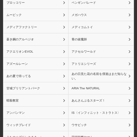
ブロッコリー
ペンギンパレード
ムービック
メガハウス
メディアファクトリー
メディコムトイ
蒼き鋼のアルペジオ
青の祓魔師
アクエリオンEVOL
アクセルワールド
アズールレーン
アトリエシリーズ
あの日見た花の名前を僕達はまだ知らな
あの夏で待ってる
い。
甘城ブリリアントパーク
ARIA The NATURAL
暗殺教室
あんさんぶるスターズ！
アンパンマン
IS〈インフィニット・ストラトス〉
ウィッチブレイド
ウサビッチ