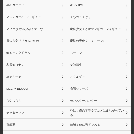
星のカービィ
舞-乙HIME
マジンガーZ フィギュア
まちカドまぞく
マブラヴ オルタネイティヴ
魔法少女まどか☆マギカ フィギュア
魔法少女リリカルなのは
魔法の天使クリィミーマミ
輪るピングドラム
ムーミン
名探偵コナン
女神転生
めぞん一刻
メタルギア
MELTY BLOOD
物語シリーズ
もやしもん
モンスターハンター
やはり俺の青春ラブコメはまちがってい
ヤッターマン
る。
遊戯王
結城友奈は勇者である