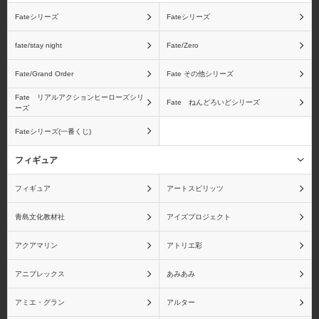
Fateシリーズ
Fateシリーズ
fate/stay night
Fate/Zero
Fate/Grand Order
Fate その他シリーズ
Fate リアルアクションヒーローズシリ
Fate ねんどろいどシリーズ
ーズ
Fateシリーズ(一番くじ)
フィギュア
フィギュア
アートスピリッツ
青島文化教材社
アイズプロジェクト
アクアマリン
アトリエ彩
アニプレックス
あみあみ
アミエ・グラン
アルター