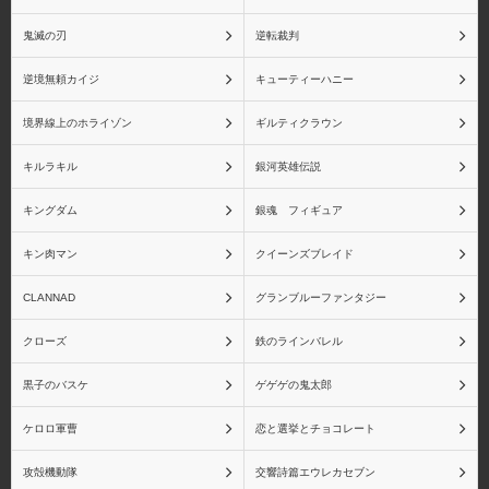
鬼滅の刃
逆転裁判
逆境無頼カイジ
キューティーハニー
境界線上のホライゾン
ギルティクラウン
キルラキル
銀河英雄伝説
キングダム
銀魂 フィギュア
キン肉マン
クイーンズブレイド
CLANNAD
グランブルーファンタジー
クローズ
鉄のラインバレル
黒子のバスケ
ゲゲゲの鬼太郎
ケロロ軍曹
恋と選挙とチョコレート
攻殻機動隊
交響詩篇エウレカセブン