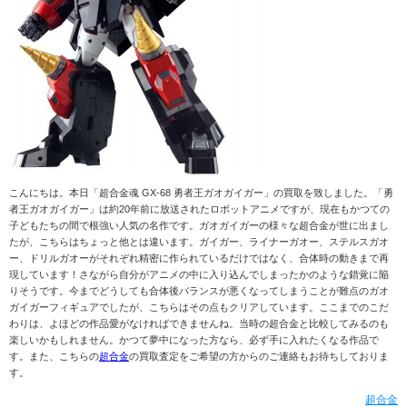
こんにちは。本日「超合金魂 GX-68 勇者王ガオガイガー」の買取を致しました。「勇
者王ガオガイガー」は約20年前に放送されたロボットアニメですが、現在もかつての
子どもたちの間で根強い人気の名作です。ガオガイガーの様々な超合金が世に出まし
たが、こちらはちょっと他とは違います。ガイガー、ライナーガオー、ステルスガオ
ー、ドリルガオーがそれぞれ精密に作られているだけではなく、合体時の動きまで再
現しています！さながら自分がアニメの中に入り込んでしまったかのような錯覚に陥
りそうです。今までどうしても合体後バランスが悪くなってしまうことが難点のガオ
ガイガーフィギュアでしたが、こちらはその点もクリアしています。ここまでのこだ
わりは、よほどの作品愛がなければできませんね。当時の超合金と比較してみるのも
楽しいかもしれません。かつて夢中になった方なら、必ず手に入れたくなる作品で
す。また、こちらの
超合金
の買取査定をご希望の方からのご連絡もお待ちしておりま
す。
超合金