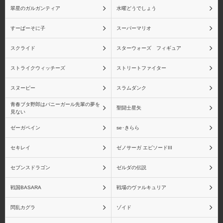
翠星のガルガンティア
水曜どうでしょう
すーぱーそに子
スーパーマリオ
スクライド
スターウォーズ フィギュア
ストライクウィッチーズ
ストリートファイター
スヌーピー
スラムダンク
青春ブタ野郎はバニーガール先輩の夢を
聖闘士星矢
見ない
ゼーガペイン
se･きらら
セキレイ
ゼノサーガ エピソードIII
セブンスドラゴン
ゼルダの伝説
戦国BASARA
戦場のヴァルキュリア
閃乱カグラ
ゾイド