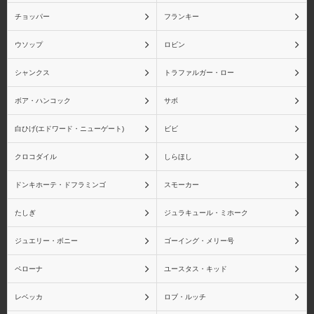
チョッパー
フランキー
ウソップ
ロビン
シャンクス
トラファルガー・ロー
ボア・ハンコック
サボ
白ひげ(エドワード・ニューゲート)
ビビ
クロコダイル
しらほし
ドンキホーテ・ドフラミンゴ
スモーカー
たしぎ
ジュラキュール・ミホーク
ジュエリー・ボニー
ゴーイング・メリー号
ペローナ
ユースタス・キッド
レベッカ
ロブ・ルッチ