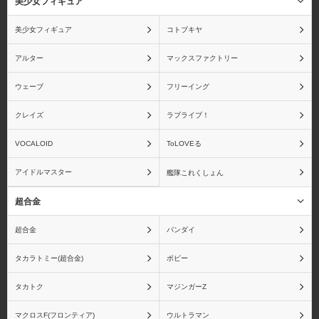
美少女フィギュア
美少女フィギュア
コトブキヤ
アルター
マックスファクトリー
ウェーブ
フリーイング
クレイズ
ラブライブ！
VOCALOID
ToLOVEる
アイドルマスター
艦隊これくしょん
超合金
超合金
バンダイ
タカラトミー(超合金)
ポピー
タカトク
マジンガーZ
マクロスF(フロンティア)
ウルトラマン