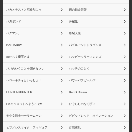
バカとテストと召喚獣にっ！
鋼の錬金術師
バガボンド
薄桜鬼
バクマン。
爆裂天使
BASTARD!!
パズルアンドドラゴンズ
はたらく魔王さま
ハッピーツリーフレンズ
パパのいうことを聞きなさい！
ハヤテのごとく！
ハローキティといっしょ！
パワーパフガールズ
HUNTER×HUNTER
BanG Dream!
Piaキャロットへようこそ!!
ひぐらしのなく頃に
美少女戦士セーラームーン
ビビッドレッド・オペレーション
ヒプノシスマイク フィギュア
百花繚乱