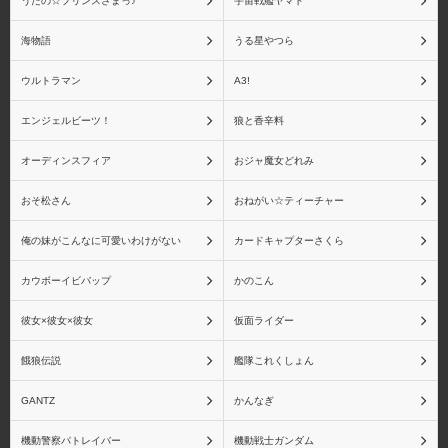
うたの☆プリンスさまっ♪
宇宙戦艦ヤマト
海物語
うる星やつら
ウルトラマン
A3!
エンジェルビーツ！
狼と香辛料
オーディンスフィア
おジャ魔女どれみ
おそ松さん
おねがい☆ティーチャー
俺の妹がこんなに可愛いわけがない
カードキャプターさくら
カウボーイビバップ
かのこん
彼女×彼女×彼女
仮面ライダー
餓狼伝説
艦隊これくしょん
GANTZ
かんなぎ
機動警察パトレイバー
機動戦士ガンダム