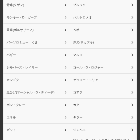
青雉(クザン)
ブルック
モンキー・D・ガープ
バルトロメオ
黄猿(ボルサリーノ)
ベポ
バーソロミュー・くま
赤犬(サカズキ)
バギー
マルコ
シルバーズ・レイリー
ゴール・D・ロジャー
センゴク
ゲッコー・モリア
黒ひげ(マーシャル・D・ティーチ)
コアラ
ボン・クレー
カク
エネル
キラー
ゼット
ジンベエ