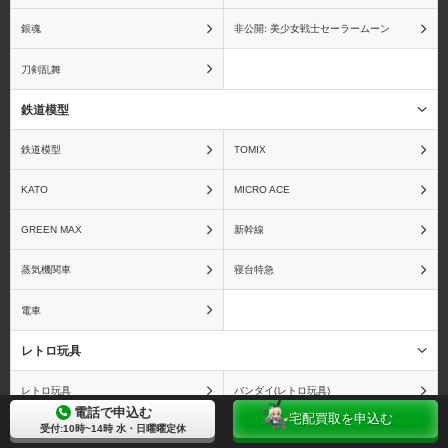
銀魂
非公開: 美少女戦士セーラームーン
刀剣乱舞
鉄道模型
鉄道模型
TOMIX
KATO
MICRO ACE
GREEN MAX
新幹線
蒸気機関車
寝台特急
電車
レトロ玩具
レトロ玩具
バンダイ(レトロ玩具)
電話で申込む
宅配買取を申込む
受付:10時~14時 水・日曜曜定休
野村トーイ
ビリケン商会