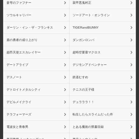
蒼穹のファフナー
装甲悪鬼村正
ソウルキャリバー
ソードアート・オンライン
ダーリン・イン・ザ・フランキス
TIGERandBUNNY
盾の勇者の成り上がり
ダンガンロンパ
超昂天使エスカレイヤー
超時空要塞マクロス
デートアライブ
デジモンアドベンチャー
デスノート
鉄道むすめ
デトロイトメタルシティ
テニスの王子様
デビルメイクライ
デュラララ！！
テラフォーマーズ
転生したらスライムだった件
電波女と青春男
とある魔術の禁書目録