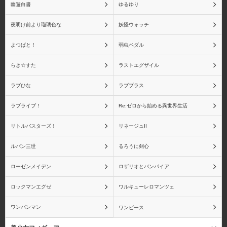
幽遊白書
ゆるゆり
夜明け前より瑠璃色な
妖怪ウォッチ
よつばと！
弱虫ペダル
らき☆すた
ラストエグザイル
ラブひな
ラブプラス
ラブライブ！
Re:ゼロから始める異世界生活
リトルバスターズ！
リネージュII
ルパン三世
るろうに剣心
ローゼンメイデン
ロザリオとバンパイア
ロックマンエグゼ
ワルキューレロマンツェ
ワンパンマン
ワンピース