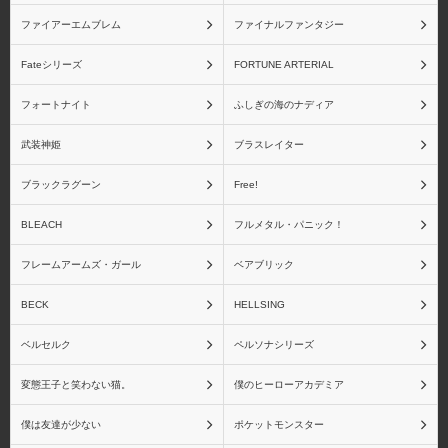
ファイアーエムブレム
ファイナルファンタジー
Fateシリーズ
FORTUNE ARTERIAL
フォートナイト
ふしぎの海のナディア
武装神姫
ブラスレイター
ブラックラグーン
Free!
BLEACH
フルメタル・パニック！
フレームアームズ・ガール
ベアブリック
BECK
HELLSING
ベルセルク
ペルソナシリーズ
変態王子と笑わない猫。
僕のヒーローアカデミア
僕は友達が少ない
ポケットモンスター