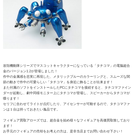
攻殻機動隊シリーズでマスコットキャラクターになっている「タチコマ」の電脳超合
金のバージョン1.2が登場しました！
作中の金属感を忠実に再現した、メタリックブルーのカラーリングと、スムーズな関
節の動きで作中の可愛らしい「タチコマ」を身近に飾ることが出来ます！
また付属のソフトをインストールしたPCにタチコマを接続すると、タチコマファイン
ダーが起動し、劇中同様モニター上にタチコマが登場し、スピーカーからタチコマが
喋ります！
セリフに合わせてライトが点灯したり、アイセンサーが可動するので、タチコマファ
ンは１台は持っておきたい逸品です。
フィギュア買取アローズでは、超合金を始め様々なフィギュアを高価買取致しており
ます！
お手元のフィギュアの売却をお考えの方は、是非当店までお問い合わせ下さい！