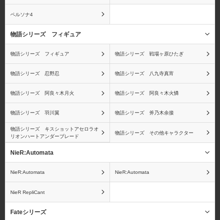
ペルソナ4
物語シリーズ フィギュア
物語シリーズ フィギュア
物語シリーズ 戦場ヶ原ひたぎ
物語シリーズ 忍野忍
物語シリーズ 八九寺真宵
物語シリーズ 阿良々木月火
物語シリーズ 阿良々木火憐
物語シリーズ 羽川翼
物語シリーズ 斧乃木余接
物語シリーズ キスショットアセロラオ
物語シリーズ その他キャラクター
リオンハートアンダーブレード
NieR:Automata
NieR:Automata
NieR:Automata
NieR RepliCant
Fateシリーズ