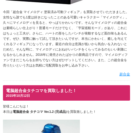
今回「超合金 マイメロディ 塗装済み可動フィギュア」を買取させていただきました。
女性なら誰でも1度は好きになったことのある可愛いキャラクター「マイメロディ」。
久々にマイメロディを見ると、やっぱりかわいいです。そんなマイメロディの超合金
は素晴らしい仕上がり！普通モードだけでなく、「宇宙巡航モード」があり、これに
はちょっと工夫が。さらに、ハートの形をしたパンチが発動するなど面白味もあるん
です。ぜひ、実際に触って試して頂きたいんですが、本当にかわいく、癒しを与えて
くれるフィギュアになっています。最近の自分は意識が低いから気合いを入れないと
だめだ。そんな時に、マイメロディにおねがいパンチをくらってみるのもいい刺激に
なるかもしれません。2016年に発売されたばかりの新商品ですので、マイメロディフ
ァンでまだこちらをお持ちでない方はぜひゲットしてください。また、この超合金を
売りたいという方はお気軽に宅配買取をお申し込み下さい。
超合金
電脳超合金タチコマを買取しました！
2015年10月12日
皆様こんにちは！
本日は
電脳超合金 タチコマ Ver.1.2 (完成品)
を買取致しました！