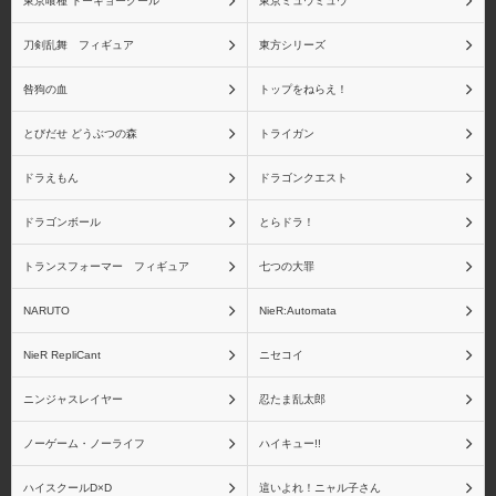
東京喰種 トーキョーグール
東京ミュウミュウ
刀剣乱舞 フィギュア
東方シリーズ
咎狗の血
トップをねらえ！
とびだせ どうぶつの森
トライガン
ドラえもん
ドラゴンクエスト
ドラゴンボール
とらドラ！
トランスフォーマー フィギュア
七つの大罪
NARUTO
NieR:Automata
NieR RepliCant
ニセコイ
ニンジャスレイヤー
忍たま乱太郎
ノーゲーム・ノーライフ
ハイキュー!!
ハイスクールD×D
這いよれ！ニャル子さん