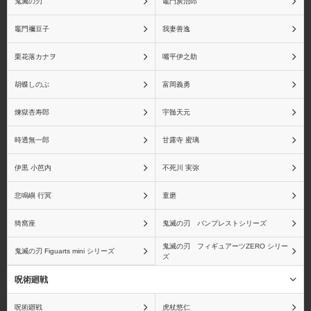
鬼滅の刃
竈門炭治郎
竈門禰󠄀豆子
我妻善逸
栗花落カナヲ
嘴平伊之助
胡蝶しのぶ
富岡義勇
煉獄杏寿郎
宇髄天元
時透無一郎
甘露寺 蜜璃
伊黒 小芭内
不死川 実弥
悲鳴嶼 行冥
童磨
猗窩座
鬼滅の刃 バンプレストシリーズ
鬼滅の刃 フィギュアーツZERO シリー
鬼滅の刃 Figuarts mini シリーズ
ズ
呪術廻戦
呪術廻戦
虎杖悠仁