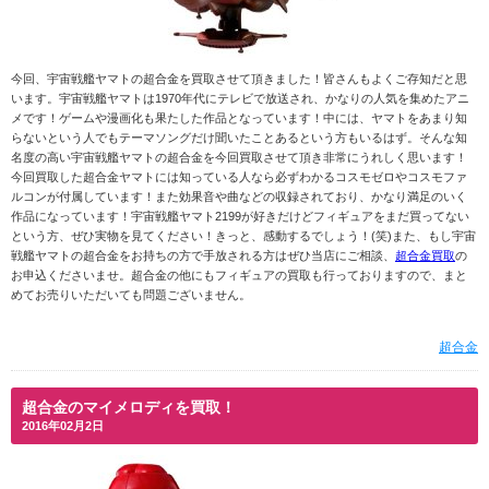
今回、宇宙戦艦ヤマトの超合金を買取させて頂きました！皆さんもよくご存知だと思
います。宇宙戦艦ヤマトは1970年代にテレビで放送され、かなりの人気を集めたアニ
メです！ゲームや漫画化も果たした作品となっています！中には、ヤマトをあまり知
らないという人でもテーマソングだけ聞いたことあるという方もいるはず。そんな知
名度の高い宇宙戦艦ヤマトの超合金を今回買取させて頂き非常にうれしく思います！
今回買取した超合金ヤマトには知っている人なら必ずわかるコスモゼロやコスモファ
ルコンが付属しています！また効果音や曲などの収録されており、かなり満足のいく
作品になっています！宇宙戦艦ヤマト2199が好きだけどフィギュアをまだ買ってない
という方、ぜひ実物を見てください！きっと、感動するでしょう！(笑)また、もし宇宙
戦艦ヤマトの超合金をお持ちの方で手放される方はぜひ当店にご相談、
超合金買取
の
お申込くださいませ。超合金の他にもフィギュアの買取も行っておりますので、まと
めてお売りいただいても問題ございません。
超合金
超合金のマイメロディを買取！
2016年02月2日