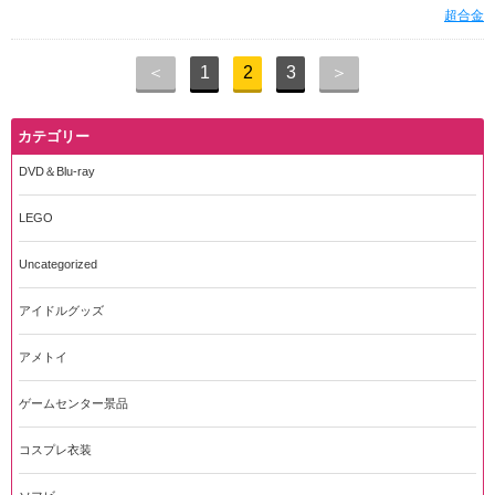
超合金
＜
1
2
3
＞
カテゴリー
DVD＆Blu-ray
LEGO
Uncategorized
アイドルグッズ
アメトイ
ゲームセンター景品
コスプレ衣装