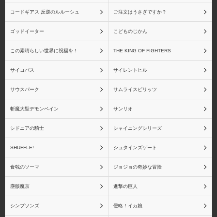
コードギアス 反逆のルルーシュ
ご注文はうさぎですか？
ゴッドイーター
こどものじかん
この素晴らしい世界に祝福を！
THE KING OF FIGHTERS
サイコパス
サイレントヒル
サウスパーク
サムライスピリッツ
斬魔大聖デモンベイン
サンリオ
シドニアの騎士
シャイニングシリーズ
SHUFFLE!
シュタインズゲート
食戟のソーマ
ジョジョの奇妙な冒険
塵骸魔京
進撃の巨人
シンプソンズ
侵略！イカ娘