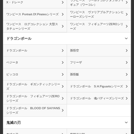
ワンピース ワールドコレクタブルフィ
X・ドレーク
ギュア（ワーコレ）
ワンピース ヴァリアブルアクションヒ
ワンピース Portrait.Of.Piratesシリーズ
ーローズシリーズ
ワンピース ログコレクション 大型ス
ワンピース フィギュアーツZEROシリ
タチューシリーズ
ーズ
ドラゴンボール
ドラゴンボール
孫悟空
ベジータ
フリーザ
ピッコロ
孫悟飯
ドラゴンボール ギガンティックシリー
ドラゴンボール S.H.Figuartsシリーズ
ズ
ドラゴンボール フィギュアーツZERO
ドラゴンボール 魂バディーズシリーズ
シリーズ
ドラゴンボール BLOOD OF SAIYANS
シリーズ
鬼滅の刃