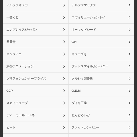
アルファオメガ
アルファマックス
一番くじ
エヴォリューショントイ
エンブレイスジャパン
オーキッドシード
回天堂
Gift
キャラアニ
キューズQ
京都アニメーション
グッドスマイルカンパニー
グリフォンエンタープライズ
クルシマ製作所
CCP
G.E.M.
スカイチューブ
ダイキ工業
ディ・モールト ベネ
ねんどろいど
ビート
ファットカンパニー