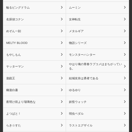
輪るピングドラム
ムーミン
名探偵コナン
女神転生
めぞん一刻
メタルギア
MELTY BLOOD
物語シリーズ
もやしもん
モンスターハンター
やはり俺の青春ラブコメはまちがってい
ヤッターマン
る。
遊戯王
結城友奈は勇者である
幽遊白書
ゆるゆり
夜明け前より瑠璃色な
妖怪ウォッチ
よつばと！
弱虫ペダル
らき☆すた
ラストエグザイル