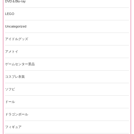
DVD＆Blu-ray
LEGO
Uncategorized
アイドルグッズ
アメトイ
ゲームセンター景品
コスプレ衣装
ソフビ
ドール
ドラゴンボール
フィギュア