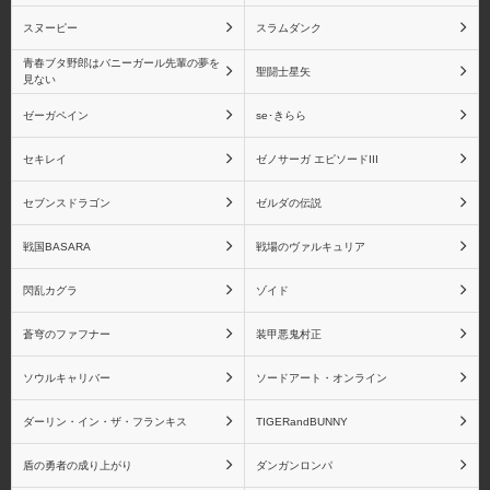
スヌーピー
スラムダンク
青春ブタ野郎はバニーガール先輩の夢を
聖闘士星矢
見ない
ゼーガペイン
se･きらら
セキレイ
ゼノサーガ エピソードIII
セブンスドラゴン
ゼルダの伝説
戦国BASARA
戦場のヴァルキュリア
閃乱カグラ
ゾイド
蒼穹のファフナー
装甲悪鬼村正
ソウルキャリバー
ソードアート・オンライン
ダーリン・イン・ザ・フランキス
TIGERandBUNNY
盾の勇者の成り上がり
ダンガンロンパ