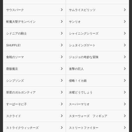
サウスパーク
サムライスピリッツ
斬魔大聖デモンベイン
サンリオ
シドニアの騎士
シャイニングシリーズ
SHUFFLE!
シュタインズゲート
食戟のソーマ
ジョジョの奇妙な冒険
塵骸魔京
進撃の巨人
シンプソンズ
侵略！イカ娘
翠星のガルガンティア
水曜どうでしょう
すーぱーそに子
スーパーマリオ
スクライド
スターウォーズ フィギュア
ストライクウィッチーズ
ストリートファイター