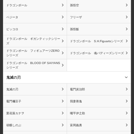
ドラゴンボール
孫悟空
ベジータ
フリーザ
ピッコロ
孫悟飯
ドラゴンボール ギガンティックシリー
ドラゴンボール S.H.Figuartsシリーズ
ズ
ドラゴンボール フィギュアーツZERO
ドラゴンボール 魂バディーズシリーズ
シリーズ
ドラゴンボール BLOOD OF SAIYANS
シリーズ
鬼滅の刃
鬼滅の刃
竈門炭治郎
竈門禰󠄀豆子
我妻善逸
栗花落カナヲ
嘴平伊之助
胡蝶しのぶ
富岡義勇