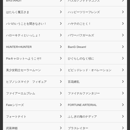
BASTARD!!
パズルアンドドラゴンズ
はたらく魔王さま
ハッピーツリーフレンズ
パパのいうことを聞きなさい！
ハヤテのごとく！
ハローキティといっしょ！
パワーパフガールズ
HUNTER×HUNTER
BanG Dream!
Piaキャロットへようこそ!!
ひぐらしのなく頃に
美少女戦士セーラームーン
ビビッドレッド・オペレーション
ヒプノシスマイク フィギュア
百花繚乱
ファイアーエムブレム
ファイナルファンタジー
Fateシリーズ
FORTUNE ARTERIAL
フォートナイト
ふしぎの海のナディア
武装神姫
ブラスレイター