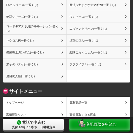
Fateシリーズ(一番くじ)
魔法少女まどか☆マギカ(一番くじ)
物語シリーズ(一番くじ)
ワンピース(一番くじ)
コードギアス 反逆のルルーシュ(一番く
エヴァンゲリオン(一番くじ)
じ)
マクロスF(一番くじ)
進撃の巨人(一番くじ)
機動戦士ガンダム(一番くじ)
艦隊これくしょん(一番くじ)
黒子のバスケ(一番くじ)
ラブライブ！(一番くじ)
夏目友人帳(一番くじ)
サイトメニュー
トップページ
買取商品一覧
高価買取リスト
高価買取できる理由
電話で申込む
宅配買取を申込む
買取の流れ
よくある質問
受付:10時~14時 水・日曜曜定休