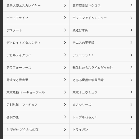
超昂天使エスカレイヤー
超時空要塞マクロス
デートアライブ
デジモンアドベンチャー
デスノート
鉄道むすめ
デトロイトメタルシティ
テニスの王子様
デビルメイクライ
デュラララ！！
テラフォーマーズ
転生したらスライムだった件
電波女と青春男
とある魔術の禁書目録
東京喰種 トーキョーグール
東京ミュウミュウ
刀剣乱舞 フィギュア
東方シリーズ
咎狗の血
トップをねらえ！
とびだせ どうぶつの森
トライガン