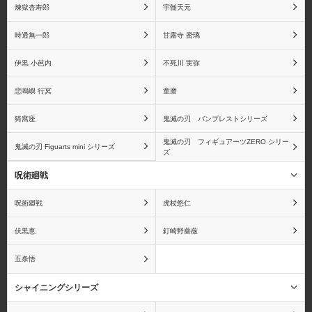
煉獄杏寿郎
宇髄天元
時透無一郎
甘露寺 蜜璃
伊黒 小芭内
不死川 実弥
悲鳴嶼 行冥
童磨
猗窩座
鬼滅の刃 バンプレストシリーズ
鬼滅の刃 フィギュアーツZERO シリー
鬼滅の刃 Figuarts mini シリーズ
ズ
呪術廻戦
呪術廻戦
虎杖悠仁
伏黒恵
釘崎野薔薇
五条悟
シャイニングシリーズ