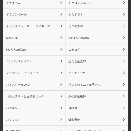
ドラえもん
ドラゴンクエスト
ドラゴンボール
とらドラ！
トランスフォーマー フィギュア
七つの大罪
NARUTO
NieR:Automata
NieR RepliCant
ニセコイ
ニンジャスレイヤー
忍たま乱太郎
ノーゲーム・ノーライフ
ハイキュー!!
ハイスクールD×D
這いよれ！ニャル子さん
バカとテストと召喚獣にっ！
鋼の錬金術師
バガボンド
薄桜鬼
バクマン。
爆裂天使