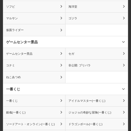
ソフビ
海洋堂
マルサン
ゴジラ
仮面ライダー
ゲームセンター景品
ゲームセンター景品
セガ
コナミ
非公開: プリパラ
ねこあつめ
一番くじ
一番くじ
アイドルマスター(一番くじ)
銀魂(一番くじ)
ジョジョの奇妙な冒険(一番くじ)
ソードアート・オンライン(一番くじ)
ドラゴンボール(一番くじ)