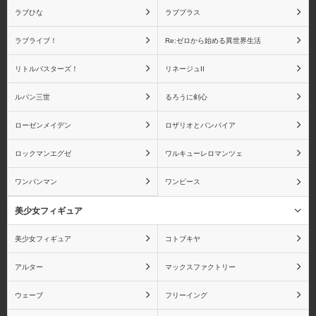
ラブひな
ラブプラス
ラブライブ！
Re:ゼロから始める異世界生活
リトルバスターズ！
リネージュII
ルパン三世
るろうに剣心
ローゼンメイデン
ロザリオとバンパイア
ロックマンエグゼ
ワルキューレロマンツェ
ワンパンマン
ワンピース
美少女フィギュア
美少女フィギュア
コトブキヤ
アルター
マックスファクトリー
ウェーブ
フリーイング