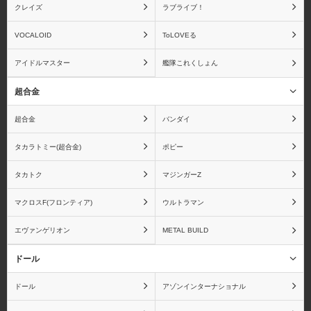
クレイズ
ラブライブ！
VOCALOID
ToLOVEる
アイドルマスター
艦隊これくしょん
超合金
超合金
バンダイ
タカラトミー(超合金)
ポピー
タカトク
マジンガーZ
マクロスF(フロンティア)
ウルトラマン
エヴァンゲリオン
METAL BUILD
ドール
ドール
アゾンインターナショナル