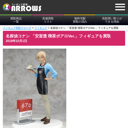
買取商品
高価買取
無料宅配
高額買い取りが
一覧
リスト
買取の流れ
できる理由
フィギュア買取アローズ
>
フィギュア
>
名探偵コナン 「安室透 喫茶ポアロVer.」フィギュアを買取
名探偵コナン 「安室透 喫茶ポアロVer.」フィギュアを買取
2018年10月1日