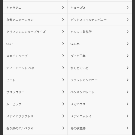
キャラアニ
キューズQ
京都アニメーション
グッドスマイルカンパニー
グリフォンエンタープライズ
クルシマ製作所
CCP
G.E.M.
スカイチューブ
ダイキ工業
ディ・モールト ベネ
ねんどろいど
ビート
ファットカンパニー
ブロッコリー
ペンギンパレード
ムービック
メガハウス
メディアファクトリー
メディコムトイ
蒼き鋼のアルペジオ
青の祓魔師