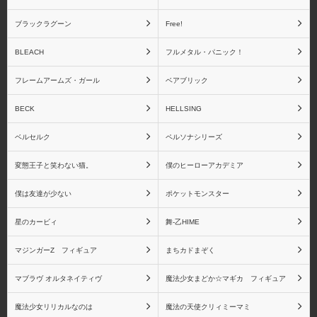
ブラックラグーン
Free!
BLEACH
フルメタル・パニック！
フレームアームズ・ガール
ベアブリック
BECK
HELLSING
ベルセルク
ペルソナシリーズ
変態王子と笑わない猫。
僕のヒーローアカデミア
僕は友達が少ない
ポケットモンスター
星のカービィ
舞-乙HIME
マジンガーZ フィギュア
まちカドまぞく
マブラヴ オルタネイティヴ
魔法少女まどか☆マギカ フィギュア
魔法少女リリカルなのは
魔法の天使クリィミーマミ