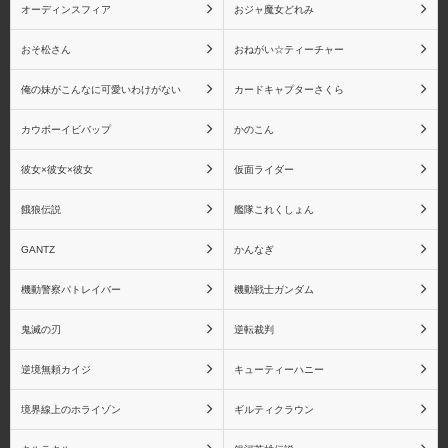
オーディンスフィア
おジャ魔女どれみ
おそ松さん
おねがい☆ティーチャー
俺の妹がこんなに可愛いわけがない
カードキャプターさくら
カウボーイビバップ
かのこん
彼女×彼女×彼女
仮面ライダー
餓狼伝説
艦隊これくしょん
GANTZ
かんなぎ
機動警察パトレイバー
機動戦士ガンダム
鬼滅の刃
逆転裁判
逆境無頼カイジ
キューティーハニー
境界線上のホライゾン
ギルティクラウン