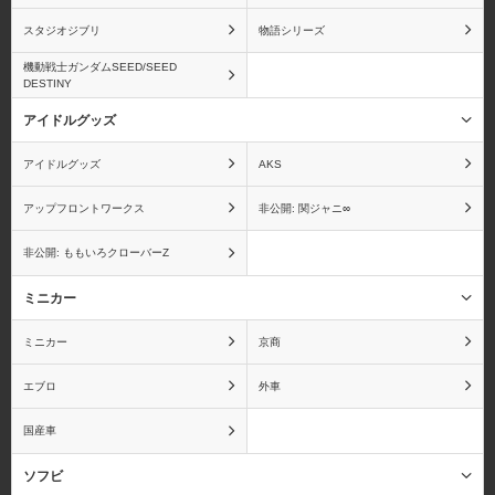
スタジオジブリ
物語シリーズ
機動戦士ガンダムSEED/SEED
DESTINY
アイドルグッズ
アイドルグッズ
AKS
アップフロントワークス
非公開: 関ジャニ∞
非公開: ももいろクローバーZ
ミニカー
ミニカー
京商
エブロ
外車
国産車
ソフビ