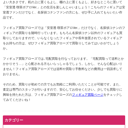
よい大きさです。机の上に置くもよし、棚の上に置くもよし、好きなところに置いて
「安室透 喫茶ポアロVer.」との生活を楽しんじゃいましょう！こちらのフィギュアは安
室透ファンだけでなく、名探偵コナンファンの方にも、ぜひ手に入れてもらいたい作
品です。
フィギュア買取アローズでは「安室透 喫茶ポアロVer.」だけでなく、名探偵コナンのフ
ィギュアの買取りを随時行っています。もちろん名探偵コナン以外のフィギュアも買
取りしておりますので、いらなくなったフィギュアや長年放置されているフィギュア
をお持ちの方は、ぜひフィギュア買取アローズで買取りしてみてはいかがでしょう
か。
フィギュア買取アローズでは､宅配買取を行なっております。「宅配買取って送料とか
かかりそう…」と心配される方もいらっしゃるでしょう。しかし、そんな心配はいり
ません！フィギュア買取アローズでは送料や買取り手数料などの費用は一切請求して
おりません。
そのため、買取りが初めての方でもお気軽にご利用いただくことが可能です。また、
査定は専門のスタッフが行いますので、安心してお任せください。少しでも買取りに
興味を持たれた方は、フィギュア買取アローズの
フィギュア買取ページ
をチェックし
てみてくださいね！
カテゴリー