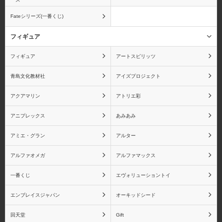
Fateシリーズ(一番くじ)
フィギュア
フィギュア
アートスピリッツ
青島文化教材社
アイズプロジェクト
アクアマリン
アトリエ彩
アニプレックス
あみあみ
アミエ・グラン
アルター
アルファオメガ
アルファマックス
一番くじ
エヴォリューショントイ
エンブレイスジャパン
オーキッドシード
回天堂
Gift