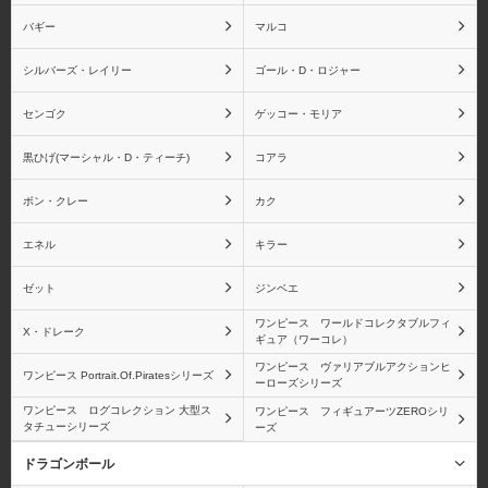
バギー
マルコ
シルバーズ・レイリー
ゴール・D・ロジャー
センゴク
ゲッコー・モリア
黒ひげ(マーシャル・D・ティーチ)
コアラ
ボン・クレー
カク
エネル
キラー
ゼット
ジンベエ
ワンピース ワールドコレクタブルフィ
X・ドレーク
ギュア（ワーコレ）
ワンピース ヴァリアブルアクションヒ
ワンピース Portrait.Of.Piratesシリーズ
ーローズシリーズ
ワンピース ログコレクション 大型ス
ワンピース フィギュアーツZEROシリ
タチューシリーズ
ーズ
ドラゴンボール