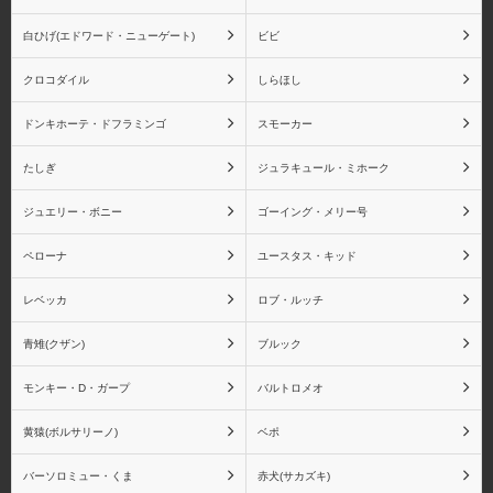
白ひげ(エドワード・ニューゲート)
ビビ
クロコダイル
しらほし
ドンキホーテ・ドフラミンゴ
スモーカー
たしぎ
ジュラキュール・ミホーク
ジュエリー・ボニー
ゴーイング・メリー号
ペローナ
ユースタス・キッド
レベッカ
ロブ・ルッチ
青雉(クザン)
ブルック
モンキー・D・ガープ
バルトロメオ
黄猿(ボルサリーノ)
ベポ
バーソロミュー・くま
赤犬(サカズキ)