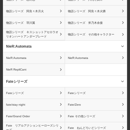
物語シリーズ 阿良々木月火
物語シリーズ 阿良々木火憐
物語シリーズ 羽川翼
物語シリーズ 斧乃木余接
物語シリーズ キスショットアセロラオ
物語シリーズ その他キャラクター
リオンハートアンダーブレード
NieR:Automata
NieR:Automata
NieR:Automata
NieR RepliCant
Fateシリーズ
Fateシリーズ
Fateシリーズ
fate/stay night
Fate/Zero
Fate/Grand Order
Fate その他シリーズ
Fate リアルアクションヒーローズシリ
Fate ねんどろいどシリーズ
ーズ