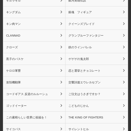
キルラキル
銀河英雄伝説
キングダム
銀魂 フィギュア
キン肉マン
クイーンズブレイド
CLANNAD
グランブルーファンタジー
クローズ
鉄のラインバレル
黒子のバスケ
ゲゲゲの鬼太郎
ケロロ軍曹
恋と選挙とチョコレート
攻殻機動隊
交響詩篇エウレカセブン
コードギアス 反逆のルルーシュ
ご注文はうさぎですか？
ゴッドイーター
こどものじかん
この素晴らしい世界に祝福を！
THE KING OF FIGHTERS
サイコパス
サイレントヒル