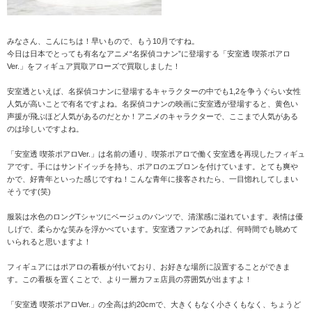
みなさん、こんにちは！早いもので、もう10月ですね。
今日は日本でとっても有名なアニメ“名探偵コナン”に登場する「安室透 喫茶ポアロ
Ver.」をフィギュア買取アローズで買取しました！
安室透といえば、名探偵コナンに登場するキャラクターの中でも1,2を争うぐらい女性
人気が高いことで有名ですよね。名探偵コナンの映画に安室透が登場すると、黄色い
声援が飛ぶほど人気があるのだとか！アニメのキャラクターで、ここまで人気がある
のは珍しいですよね。
「安室透 喫茶ポアロVer.」は名前の通り、喫茶ポアロで働く安室透を再現したフィギュ
アです。手にはサンドイッチを持ち、ポアロのエプロンを付けています。とても爽や
かで、好青年といった感じですね！こんな青年に接客されたら、一目惚れしてしまい
そうです(笑)
服装は水色のロングTシャツにベージュのパンツで、清潔感に溢れています。表情は優
しげで、柔らかな笑みを浮かべています。安室透ファンであれば、何時間でも眺めて
いられると思いますよ！
フィギュアにはポアロの看板が付いており、お好きな場所に設置することができま
す。この看板を置くことで、より一層カフェ店員の雰囲気が出ますよ！
「安室透 喫茶ポアロVer.」の全高は約20cmで、大きくもなく小さくもなく、ちょうど