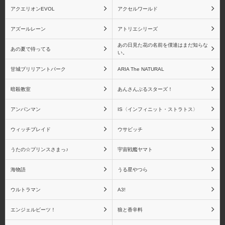
アクエリオンEVOL
アクセルワールド
アズールレーン
アトリエシリーズ
あの日見た花の名前を僕達はまだ知らな
あの夏で待ってる
い。
甘城ブリリアントパーク
ARIA The NATURAL
暗殺教室
あんさんぶるスターズ！
アンパンマン
IS〈インフィニット・ストラトス〉
ウィッチブレイド
ウサビッチ
うたの☆プリンスさまっ♪
宇宙戦艦ヤマト
海物語
うる星やつら
ウルトラマン
A3!
エンジェルビーツ！
狼と香辛料