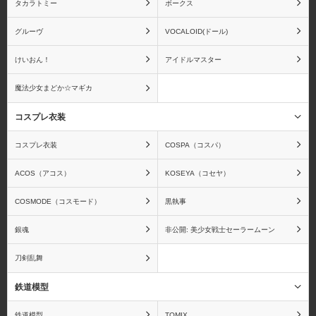
タカラトミー
ボークス
グルーヴ
VOCALOID(ドール)
けいおん！
アイドルマスター
魔法少女まどか☆マギカ
コスプレ衣装
コスプレ衣装
COSPA（コスパ）
ACOS（アコス）
KOSEYA（コセヤ）
COSMODE（コスモード）
黒執事
銀魂
非公開: 美少女戦士セーラームーン
刀剣乱舞
鉄道模型
鉄道模型
TOMIX