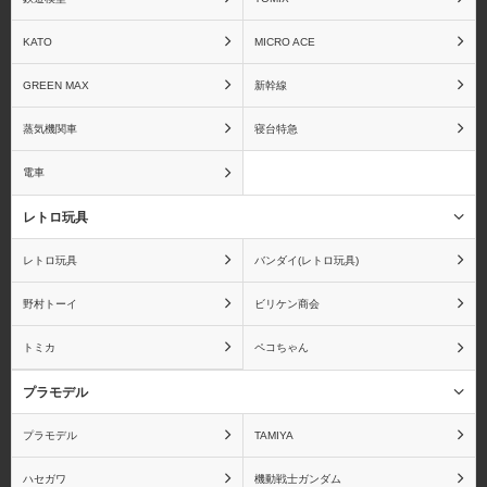
KATO
MICRO ACE
GREEN MAX
新幹線
蒸気機関車
寝台特急
電車
レトロ玩具
レトロ玩具
バンダイ(レトロ玩具)
野村トーイ
ビリケン商会
トミカ
ペコちゃん
プラモデル
プラモデル
TAMIYA
ハセガワ
機動戦士ガンダム