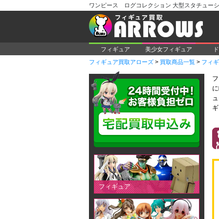
ワンピース ログコレクション 大型スタチューシ
フィギュア
美少女フィギュア
ド
フィギュア買取アローズ
>
買取商品一覧
>
フィギ
フ
に
ュ
ギ
フィギュア