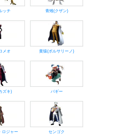
ルッチ
青雉(クザン)
ロメオ
黄猿(ボルサリーノ)
カズキ)
バギー
・ロジャー
センゴク