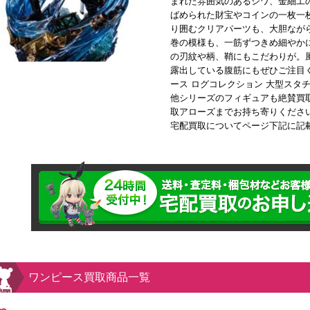
まれた雰囲気のあるシワ、金細工
ばめられた財宝やコインの一枚一
り囲むクリアパーツも、大胆なが
巻の模様も、一筋ずつきめ細やか
の刃紋や柄、鞘にもこだわりが。
露出している腹筋にもぜひご注目
ース ログコレクション 大型スタ
他シリーズのフィギュアも絶賛買
取アローズまでお持ち寄りくださ
宅配買取についてページ下記に記
ワンピース買取商品一覧