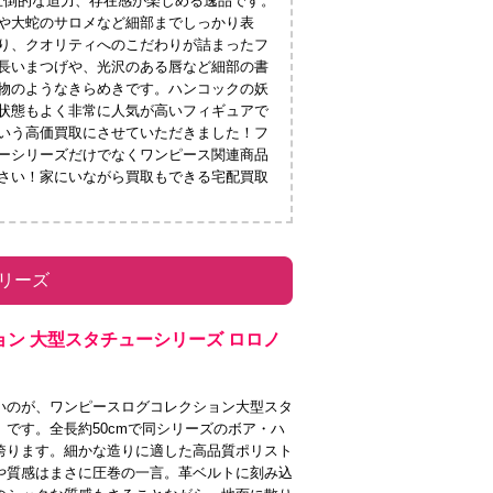
圧倒的な迫力、存在感が楽しめる逸品です。
や大蛇のサロメなど細部までしっかり表
り、クオリティへのこだわりが詰まったフ
長いまつげや、光沢のある唇など細部の書
物のようなきらめきです。ハンコックの妖
状態もよく非常に人気が高いフィギュアで
円という高価買取にさせていただきました！フ
ーシリーズだけでなくワンピース関連商品
さい！家にいながら買取もできる宅配買取
リーズ
ョン 大型スタチューシリーズ ロロノ
いのが、ワンピースログコレクション大型スタ
です。全長約50cmで同シリーズのボア・ハ
誇ります。細かな造りに適した高品質ポリスト
や質感はまさに圧巻の一言。革ベルトに刻み込