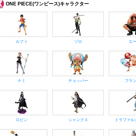
ONE PIECE(ワンピース)キャラクター
ルフィ
ゾロ
エ
ナミ
チョッパー
フラ
ロビン
シャンクス
トラファル