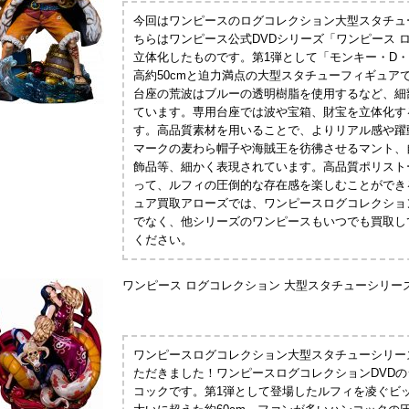
今回はワンピースのログコレクション大型スタチュ
ちらはワンピース公式DVDシリーズ「ワンピース 
立体化したものです。第1弾として「モンキー・D
高約50cmと迫力満点の大型スタチューフィギュア
台座の荒波はブルーの透明樹脂を使用するなど、細
ています。専用台座では波や宝箱、財宝を立体化す
す。高品質素材を用いることで、よりリアル感や躍
マークの麦わら帽子や海賊王を彷彿させるマント、
飾品等、細かく表現されています。高品質ポリスト
って、ルフィの圧倒的な存在感を楽しむことができ
ュア買取アローズでは、ワンピースログコレクショ
でなく、他シリーズのワンピースもいつでも買取し
ください。
ワンピース ログコレクション 大型スタチューシリー
ワンピースログコレクション大型スタチューシリー
ただきました！ワンピースログコレクションDVD
コックです。第1弾として登場したルフィを凌ぐビッ