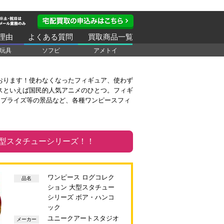
理由
よくある質問
買取商品一覧
玩具
ソフビ
アメトイ
おります！使わなくなったフィギュア、使わず
スといえば国民的人気アニメのひとつ。フィギ
ームプライズ等の景品など、各種ワンピースフィ
大型スタチューシリーズ！！
ワンピース ログコレク
品名
ション 大型スタチュー
シリーズ ボア・ハンコ
ック
ユニークアートスタジオ
メーカー