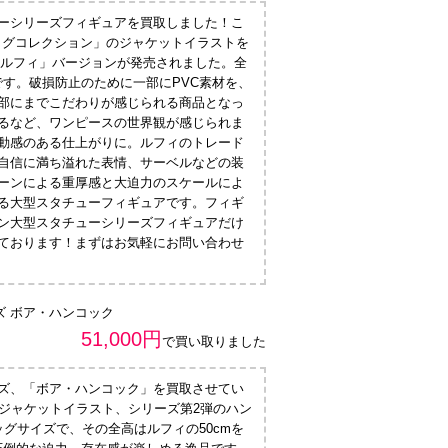
ーシリーズフィギュアを買取しました！こ
ログコレクション」のジャケットイラストを
・ルフィ」バージョンが発売されました。全
です。破損防止のために一部にPVC素材を、
部にまでこだわりが感じられる商品となっ
るなど、ワンピースの世界観が感じられま
動感のある仕上がりに。ルフィのトレード
自信に満ち溢れた表情、サーベルなどの装
ーンによる重厚感と大迫力のスケールによ
る大型スタチューフィギュアです。フィギ
ン大型スタチューシリーズフィギュアだけ
ております！まずはお気軽にお問い合わせ
ズ ボア・ハンコック
51,000円
で買い取りました
ズ、「ボア・ハンコック」を買取させてい
のジャケットイラスト、シリーズ第2弾のハン
グサイズで、その全高はルフィの50cmを