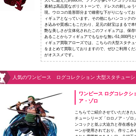
大いに超えた約60cm。ファンが多いハンコックの
素材は高品質なポリストーンで、ドレスの刺しゅう
現。ウロコの造形部分まで緻密な下がりになってお
ィギュアとなっています。その他にもハンコックの
き込みや質感にもこだわり、足元の財宝はまるで本
艶な美しさが立体化されたこのフィギュアは、保存
あることからフィギュアでもなかな無い51,000
ィギュア買取アローズでは、こちらの大型スタチュ
をまとめて買取しておりますので、ぜひご利用くだ
がオススメです。
人気のワンピース ログコレクション 大型スタチューシ
ワンピース ログコレクシ
ア・ゾロ
こちらでご紹介させていただきた
チューシリーズ「ロロノア・ゾロ」
ンコックと並ぶ大迫力と存在感を
ーンが使用されており、作りこみ