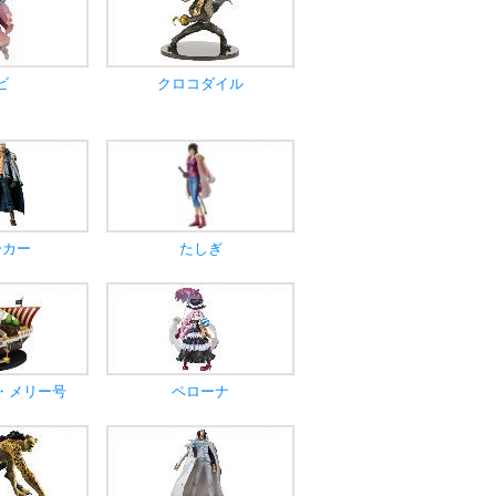
ビ
クロコダイル
ーカー
たしぎ
・メリー号
ペローナ