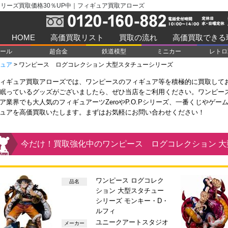
リーズ買取価格30％UP中｜フィギュア買取アローズ
HOME
高価買取リスト
買取の流れ
高価買取できる
ール
超合金
鉄道模型
ミニカー
レトロ
ュア
>
ワンピース ログコレクション 大型スタチューシリーズ
ィギュア買取アローズでは、ワンピースのフィギュア等を積極的に買取して
眠っているグッズがございましたら、ぜひ当店をご利用ください。ワンピー
ア業界でも大人気のフィギュアーツZeroやP.O.Pシリーズ、一番くじやゲ
ュアを高価買取いたします。まずはお気軽にお問い合わせください！
今だけ！買取強化中のワンピース ログコレクション 
ワンピース ログコレク
品名
ション 大型スタチュー
シリーズ モンキー・D・
ルフィ
ユニークアートスタジオ
メーカー