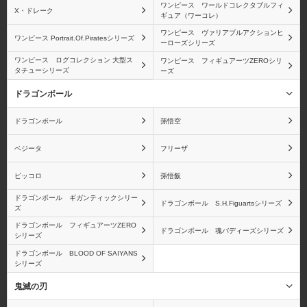
ワンピース ワールドコレクタブルフィ
X・ドレーク
ギュア（ワーコレ）
ワンピース ヴァリアブルアクションヒ
ワンピース Portrait.Of.Piratesシリーズ
ーローズシリーズ
ワンピース ログコレクション 大型ス
ワンピース フィギュアーツZEROシリ
タチューシリーズ
ーズ
ドラゴンボール
ドラゴンボール
孫悟空
ベジータ
フリーザ
ピッコロ
孫悟飯
ドラゴンボール ギガンティックシリー
ドラゴンボール S.H.Figuartsシリーズ
ズ
ドラゴンボール フィギュアーツZERO
ドラゴンボール 魂バディーズシリーズ
シリーズ
ドラゴンボール BLOOD OF SAIYANS
シリーズ
鬼滅の刃