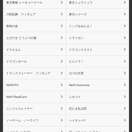
東京喰種 トーキョーグール
東京ミュウミュウ
刀剣乱舞 フィギュア
東方シリーズ
咎狗の血
トップをねらえ！
とびだせ どうぶつの森
トライガン
ドラえもん
ドラゴンクエスト
ドラゴンボール
とらドラ！
トランスフォーマー フィギュア
七つの大罪
NARUTO
NieR:Automata
NieR RepliCant
ニセコイ
ニンジャスレイヤー
忍たま乱太郎
ノーゲーム・ノーライフ
ハイキュー!!