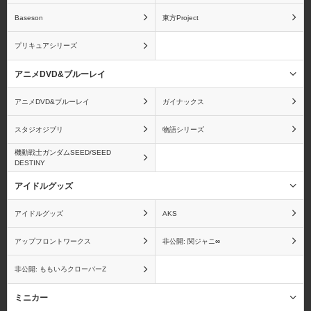
Baseson
東方Project
プリキュアシリーズ
アニメDVD&ブルーレイ
アニメDVD&ブルーレイ
ガイナックス
スタジオジブリ
物語シリーズ
機動戦士ガンダムSEED/SEED
DESTINY
アイドルグッズ
アイドルグッズ
AKS
アップフロントワークス
非公開: 関ジャニ∞
非公開: ももいろクローバーZ
ミニカー