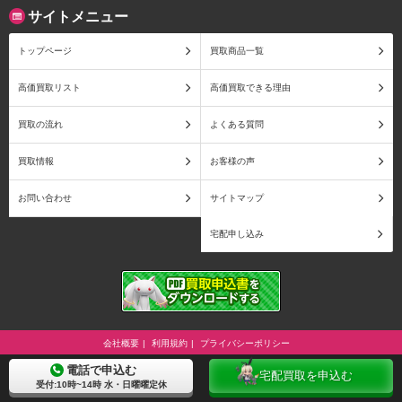
サイトメニュー
トップページ
買取商品一覧
高価買取リスト
高価買取できる理由
買取の流れ
よくある質問
買取情報
お客様の声
お問い合わせ
サイトマップ
宅配申し込み
会社概要
利用規約
プライバシーポリシー
電話で申込む
古物商許可証番号: 兵庫県公安委員会 第631531400002号
宅配買取を申込む
Copyright (C) フィギュア買取アローズ. All Rights Reserved.
受付:10時~14時 水・日曜曜定休