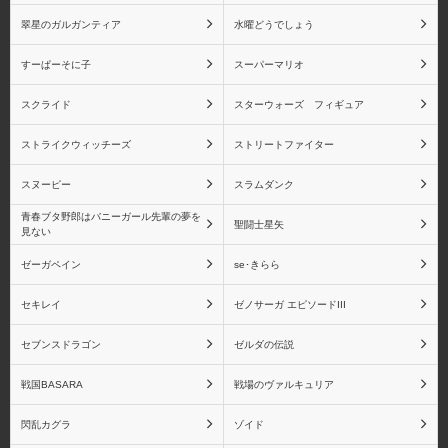
翠星のガルガンティア
水曜どうでしょう
すーぱーそに子
スーパーマリオ
スクライド
スターウォーズ フィギュア
ストライクウィッチーズ
ストリートファイター
スヌーピー
スラムダンク
青春ブタ野郎はバニーガール先輩の夢を
聖闘士星矢
見ない
ゼーガペイン
se･きらら
セキレイ
ゼノサーガ エピソードIII
セブンスドラゴン
ゼルダの伝説
戦国BASARA
戦場のヴァルキュリア
閃乱カグラ
ゾイド