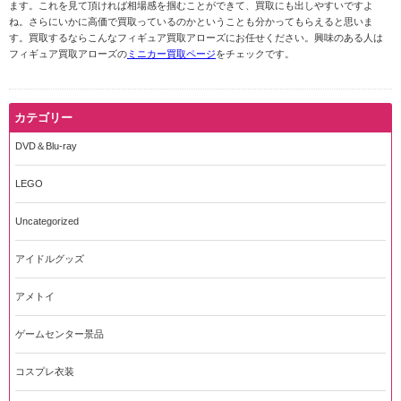
ます。これを見て頂ければ相場感を掴むことができて、買取にも出しやすいですよ
ね。さらにいかに高価で買取っているのかということも分かってもらえると思いま
す。買取するならこんなフィギュア買取アローズにお任せください。興味のある人は
フィギュア買取アローズの
ミニカー買取ページ
をチェックです。
カテゴリー
DVD＆Blu-ray
LEGO
Uncategorized
アイドルグッズ
アメトイ
ゲームセンター景品
コスプレ衣装