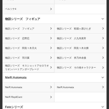
ペルソナ4
物語シリーズ フィギュア
物語シリーズ フィギュア
物語シリーズ 戦場ヶ原ひたぎ
物語シリーズ 忍野忍
物語シリーズ 八九寺真宵
物語シリーズ 阿良々木月火
物語シリーズ 阿良々木火憐
物語シリーズ 羽川翼
物語シリーズ 斧乃木余接
物語シリーズ キスショットアセロラオ
物語シリーズ その他キャラクター
リオンハートアンダーブレード
NieR:Automata
NieR:Automata
NieR:Automata
NieR RepliCant
Fateシリーズ