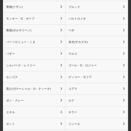
青雉(クザン)
ブルック
モンキー・D・ガープ
バルトロメオ
黄猿(ボルサリーノ)
ベポ
バーソロミュー・くま
赤犬(サカズキ)
バギー
マルコ
シルバーズ・レイリー
ゴール・D・ロジャー
センゴク
ゲッコー・モリア
黒ひげ(マーシャル・D・ティーチ)
コアラ
ボン・クレー
カク
エネル
キラー
ゼット
ジンベエ