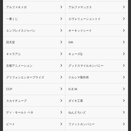
アルファオメガ
アルファマックス
一番くじ
エヴォリューショントイ
エンブレイスジャパン
オーキッドシード
回天堂
Gift
キャラアニ
キューズQ
京都アニメーション
グッドスマイルカンパニー
グリフォンエンタープライズ
クルシマ製作所
CCP
G.E.M.
スカイチューブ
ダイキ工業
ディ・モールト ベネ
ねんどろいど
ビート
ファットカンパニー