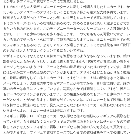
と少年」をフィギュア買取アローズにて買取しました。
トミカの中でも大人気ディズニーモータースに新しく仲間入りしたミニカーです。か
わいらしいディズニーのデザインということでお子様から絶大な支持を得ています。
映画でも大人気だった「アーロと少年」の世界をミニカーで見事に再現しています。
トミカシリーズはいろいろな種類があるので、集めるとさらに楽しく遊ぶことができ
るという魅力があります。このディズニーモータースシリーズはたくさん種類があり
ますし、アーロと少年のものも多く存在します。一つでももちろん可愛いですが、い
ろいろ集めて並べるとさらに可愛くて魅力的になりますよね。ミニカーに限らず恐竜
のフィギュアもあるので、よりリアリティが増しますよ。トミカは値段も1000円以下
のものがほとんどでコレクションするにもいいですね。
デザインとしてはなんとなく宣伝カーを連想させるようなものなっていますね。絵の
部分がなんともかわいらしい。全面は青と白でかわいい印象ですが青空と白い雲をイ
メージしたもののようです。アーロと少年の世界観にぴったりのデザインです。屋根
にはひそかにアーロの足型のデザインがあります。デザインはどこもぬかりなく徹底
的に映画の再現をしているミニカーです。さすがトミカ！！緑の部分はきっと草のイ
メージでしょう。大自然の中で暮らすアーロと少年ですから、青い空に白い雲、緑の
草のカラーは非常にマッチしています。写真なんかでは確認しにくいですが、後ろに
もアーロのデザインがされていますよ。どの角度から眺めてもアーロと少年のミニカ
ーだということがわかります。映画を見ていない人はこのミニカーを見て映画にも興
味を持つこと間違いなしです。見た人はこんなかわいいミニカーを買わないわけには
いきませんよね！ミニカー好きには特におすすめです。
フィギュア買取アローズではミニカーや人形など様々な種類のフィギュアの買取を行
っています。もう遊ばなくなったフィギュアが家にあるという人はせっかくなので買
取してみませんか？フィギュア買取アローズなら初心者の方でも安心して買取するこ
とができますよ！フィギュア買取アローズでは今までの買取価格をすべて公開してい