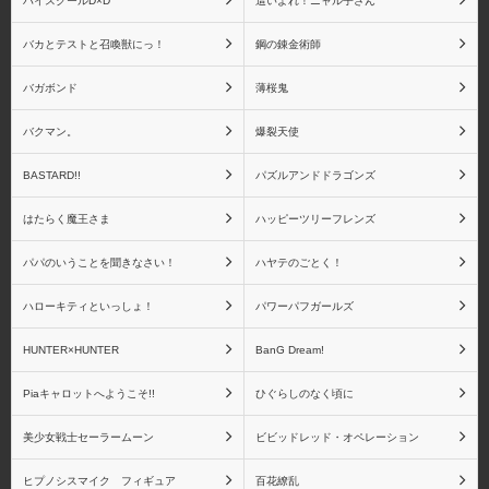
ハイスクールD×D
這いよれ！ニャル子さん
バカとテストと召喚獣にっ！
鋼の錬金術師
バガボンド
薄桜鬼
バクマン。
爆裂天使
BASTARD!!
パズルアンドドラゴンズ
はたらく魔王さま
ハッピーツリーフレンズ
パパのいうことを聞きなさい！
ハヤテのごとく！
ハローキティといっしょ！
パワーパフガールズ
HUNTER×HUNTER
BanG Dream!
Piaキャロットへようこそ!!
ひぐらしのなく頃に
美少女戦士セーラームーン
ビビッドレッド・オペレーション
ヒプノシスマイク フィギュア
百花繚乱