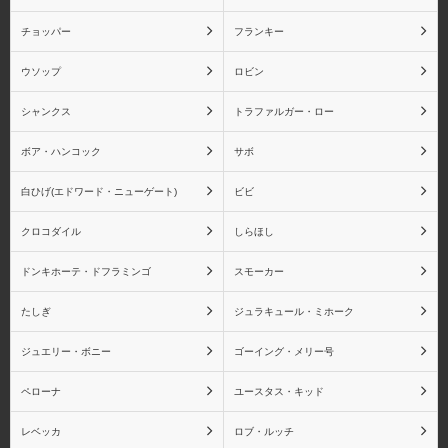
チョッパー
フランキー
ウソップ
ロビン
シャンクス
トラファルガー・ロー
ボア・ハンコック
サボ
白ひげ(エドワード・ニューゲート)
ビビ
クロコダイル
しらほし
ドンキホーテ・ドフラミンゴ
スモーカー
たしぎ
ジュラキュール・ミホーク
ジュエリー・ボニー
ゴーイング・メリー号
ペローナ
ユースタス・キッド
レベッカ
ロブ・ルッチ