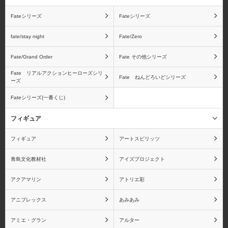
Fateシリーズ
Fateシリーズ
fate/stay night
Fate/Zero
Fate/Grand Order
Fate その他シリーズ
Fate リアルアクションヒーローズシリ
Fate ねんどろいどシリーズ
ーズ
Fateシリーズ(一番くじ)
フィギュア
フィギュア
アートスピリッツ
青島文化教材社
アイズプロジェクト
アクアマリン
アトリエ彩
アニプレックス
あみあみ
アミエ・グラン
アルター