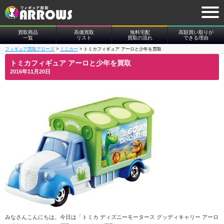
買取商品
高価買取
無料宅配
高額買い取りが
一覧
リスト
買取の流れ
できる理由
フィギュア買取アローズ
>
ミニカー
>
トミカフィギュア アーロと少年を買取
トミカフィギュア アーロと少年を買取
2016年11月20日
みなさんこんにちは。今日は「トミカ ディズニーモータース グッディキャリー アーロ