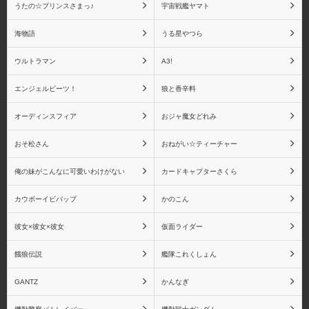
うたの☆プリンスさまっ♪
宇宙戦艦ヤマト
海物語
うる星やつら
ウルトラマン
A3!
エンジェルビーツ！
狼と香辛料
オーディンスフィア
おジャ魔女どれみ
おそ松さん
おねがい☆ティーチャー
俺の妹がこんなに可愛いわけがない
カードキャプターさくら
カウボーイビバップ
かのこん
彼女×彼女×彼女
仮面ライダー
餓狼伝説
艦隊これくしょん
GANTZ
かんなぎ