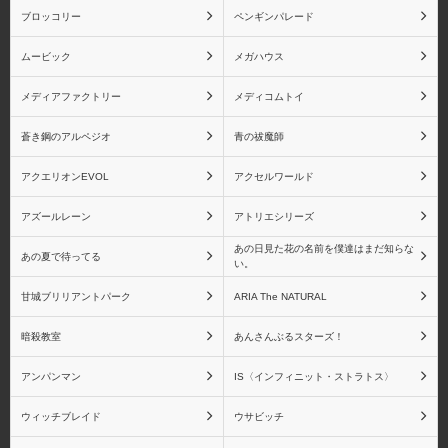
ブロッコリー
ペンギンパレード
ムービック
メガハウス
メディアファクトリー
メディコムトイ
蒼き鋼のアルペジオ
青の祓魔師
アクエリオンEVOL
アクセルワールド
アズールレーン
アトリエシリーズ
あの日見た花の名前を僕達はまだ知らな
あの夏で待ってる
い。
甘城ブリリアントパーク
ARIA The NATURAL
暗殺教室
あんさんぶるスターズ！
アンパンマン
IS〈インフィニット・ストラトス〉
ウィッチブレイド
ウサビッチ