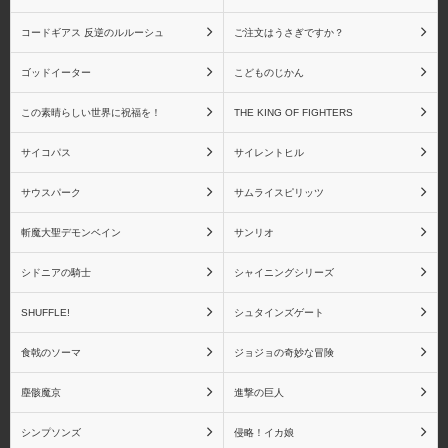
コードギアス 反逆のルルーシュ
ご注文はうさぎですか？
ゴッドイーター
こどものじかん
この素晴らしい世界に祝福を！
THE KING OF FIGHTERS
サイコパス
サイレントヒル
サウスパーク
サムライスピリッツ
斬魔大聖デモンベイン
サンリオ
シドニアの騎士
シャイニングシリーズ
SHUFFLE!
シュタインズゲート
食戟のソーマ
ジョジョの奇妙な冒険
塵骸魔京
進撃の巨人
シンプソンズ
侵略！イカ娘