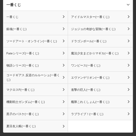
一番くじ
一番くじ
アイドルマスター(一番くじ)
銀魂(一番くじ)
ジョジョの奇妙な冒険(一番くじ)
ソードアート・オンライン(一番くじ)
ドラゴンボール(一番くじ)
Fateシリーズ(一番くじ)
魔法少女まどか☆マギカ(一番くじ)
物語シリーズ(一番くじ)
ワンピース(一番くじ)
コードギアス 反逆のルルーシュ(一番く
エヴァンゲリオン(一番くじ)
じ)
マクロスF(一番くじ)
進撃の巨人(一番くじ)
機動戦士ガンダム(一番くじ)
艦隊これくしょん(一番くじ)
黒子のバスケ(一番くじ)
ラブライブ！(一番くじ)
夏目友人帳(一番くじ)