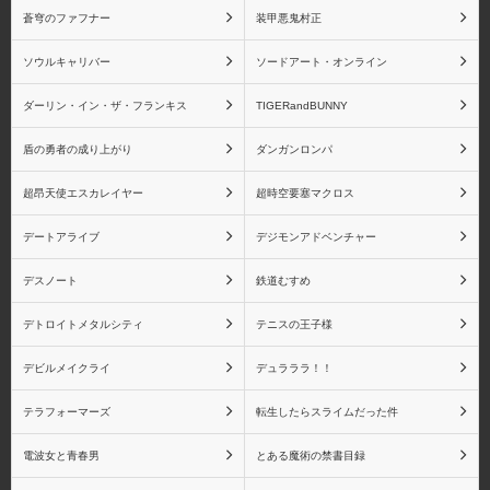
蒼穹のファフナー
装甲悪鬼村正
ソウルキャリバー
ソードアート・オンライン
ダーリン・イン・ザ・フランキス
TIGERandBUNNY
盾の勇者の成り上がり
ダンガンロンパ
超昂天使エスカレイヤー
超時空要塞マクロス
デートアライブ
デジモンアドベンチャー
デスノート
鉄道むすめ
デトロイトメタルシティ
テニスの王子様
デビルメイクライ
デュラララ！！
テラフォーマーズ
転生したらスライムだった件
電波女と青春男
とある魔術の禁書目録