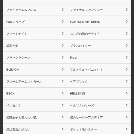
ファイアーエムブレム
ファイナルファンタジー
Fateシリーズ
FORTUNE ARTERIAL
フォートナイト
ふしぎの海のナディア
武装神姫
ブラスレイター
ブラックラグーン
Free!
BLEACH
フルメタル・パニック！
フレームアームズ・ガール
ベアブリック
BECK
HELLSING
ベルセルク
ペルソナシリーズ
変態王子と笑わない猫。
僕のヒーローアカデミア
僕は友達が少ない
ポケットモンスター