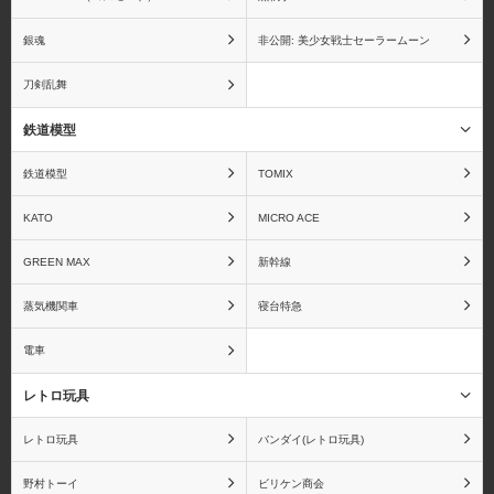
銀魂
非公開: 美少女戦士セーラームーン
刀剣乱舞
鉄道模型
鉄道模型
TOMIX
KATO
MICRO ACE
GREEN MAX
新幹線
蒸気機関車
寝台特急
電車
レトロ玩具
レトロ玩具
バンダイ(レトロ玩具)
野村トーイ
ビリケン商会