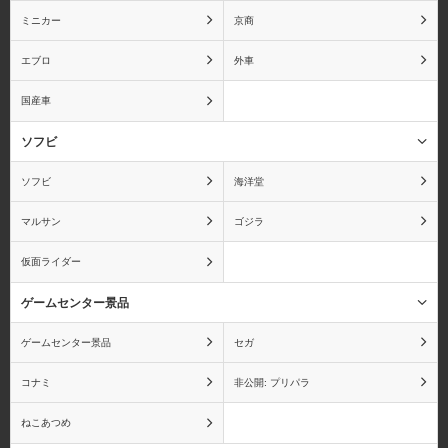
ミニカー
京商
エブロ
外車
国産車
ソフビ
ソフビ
海洋堂
マルサン
ゴジラ
仮面ライダー
ゲームセンター景品
ゲームセンター景品
セガ
コナミ
非公開: プリパラ
ねこあつめ