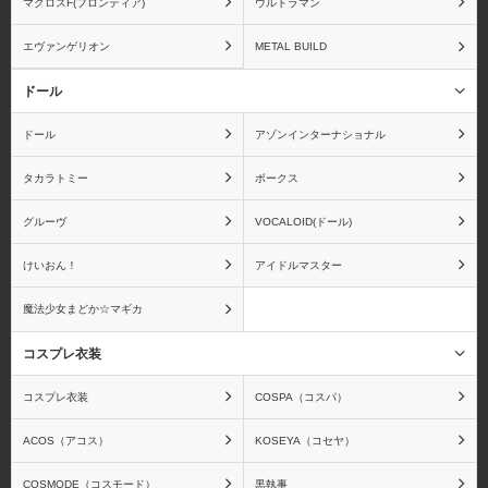
マクロスF(フロンティア)
ウルトラマン
エヴァンゲリオン
METAL BUILD
ドール
ドール
アゾンインターナショナル
タカラトミー
ボークス
グルーヴ
VOCALOID(ドール)
けいおん！
アイドルマスター
魔法少女まどか☆マギカ
コスプレ衣装
コスプレ衣装
COSPA（コスパ）
ACOS（アコス）
KOSEYA（コセヤ）
COSMODE（コスモード）
黒執事