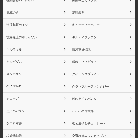
機動警察パトレイバー
機動戦士ガンダム
鬼滅の刃
逆転裁判
逆境無頼カイジ
キューティーハニー
境界線上のホライゾン
ギルティクラウン
キルラキル
銀河英雄伝説
キングダム
銀魂 フィギュア
キン肉マン
クイーンズブレイド
CLANNAD
グランブルーファンタジー
クローズ
鉄のラインバレル
黒子のバスケ
ゲゲゲの鬼太郎
ケロロ軍曹
恋と選挙とチョコレート
攻殻機動隊
交響詩篇エウレカセブン