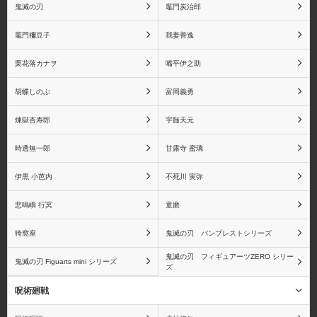
鬼滅の刃
竈門炭治郎
竈門禰󠄀豆子
我妻善逸
栗花落カナヲ
嘴平伊之助
胡蝶しのぶ
富岡義勇
煉獄杏寿郎
宇髄天元
時透無一郎
甘露寺 蜜璃
伊黒 小芭内
不死川 実弥
悲鳴嶼 行冥
童磨
猗窩座
鬼滅の刃 バンプレストシリーズ
鬼滅の刃 フィギュアーツZERO シリー
鬼滅の刃 Figuarts mini シリーズ
ズ
呪術廻戦