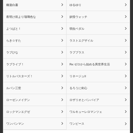
幽遊白書
ゆるゆり
夜明け前より瑠璃色な
妖怪ウォッチ
よつばと！
弱虫ペダル
らき☆すた
ラストエグザイル
ラブひな
ラブプラス
ラブライブ！
Re:ゼロから始める異世界生活
リトルバスターズ！
リネージュII
ルパン三世
るろうに剣心
ローゼンメイデン
ロザリオとバンパイア
ロックマンエグゼ
ワルキューレロマンツェ
ワンパンマン
ワンピース