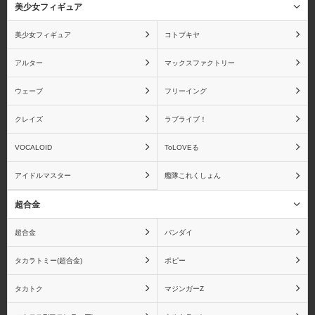
美少女フィギュア
美少女フィギュア
コトブキヤ
アルター
マックスファクトリー
ウェーブ
フリーイング
クレイズ
ラブライブ！
VOCALOID
ToLOVEる
アイドルマスター
艦隊これくしょん
超合金
超合金
バンダイ
タカラトミー(超合金)
ポピー
タカトク
マジンガーZ