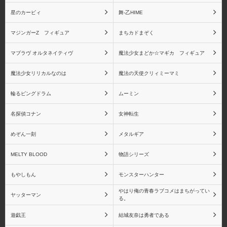
星のカービィ
舞-乙HIME
マジンガーZ フィギュア
まちカドまぞく
マブラヴ オルタネイティヴ
魔法少女まどか☆マギカ フィギュア
魔法少女リリカルなのは
魔法の天使クリィミーマミ
輪るピングドラム
ムーミン
名探偵コナン
女神転生
めぞん一刻
メタルギア
MELTY BLOOD
物語シリーズ
もやしもん
モンスターハンター
やはり俺の青春ラブコメはまちがってい
ヤッターマン
る。
遊戯王
結城友奈は勇者である