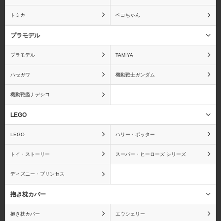
トミカ
ペコちゃん
プラモデル
プラモデル
TAMIYA
ハセガワ
機動戦士ガンダム
機動戦艦ナデシコ
LEGO
LEGO
ハリー・ポッター
トイ・ストーリー
スーパー・ヒーローズ シリーズ
ディズニー・プリンセス
抱き枕カバー
抱き枕カバー
エウシェリー