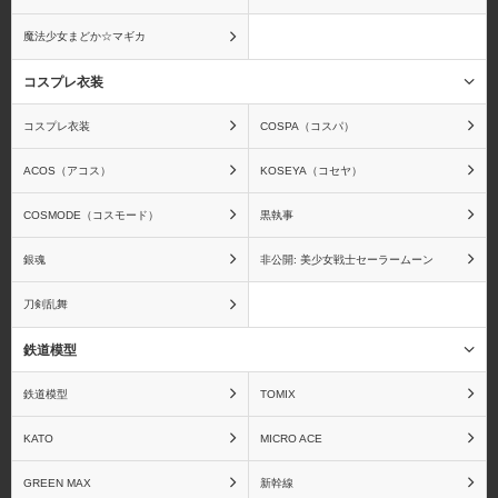
魔法少女まどか☆マギカ
コスプレ衣装
コスプレ衣装
COSPA（コスパ）
ACOS（アコス）
KOSEYA（コセヤ）
COSMODE（コスモード）
黒執事
銀魂
非公開: 美少女戦士セーラームーン
刀剣乱舞
鉄道模型
鉄道模型
TOMIX
KATO
MICRO ACE
GREEN MAX
新幹線