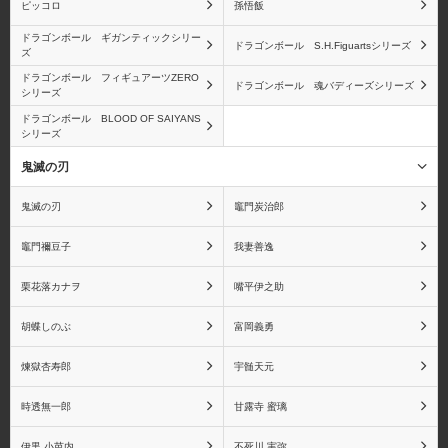
ピッコロ
孫悟飯
ドラゴンボール ギガンティックシリー
ドラゴンボール S.H.Figuartsシリーズ
ズ
ドラゴンボール フィギュアーツZERO
ドラゴンボール 魂バディーズシリーズ
シリーズ
ドラゴンボール BLOOD OF SAIYANS
シリーズ
鬼滅の刃
鬼滅の刃
竈門炭治郎
竈門禰󠄀豆子
我妻善逸
栗花落カナヲ
嘴平伊之助
胡蝶しのぶ
富岡義勇
煉獄杏寿郎
宇髄天元
時透無一郎
甘露寺 蜜璃
伊黒 小芭内
不死川 実弥