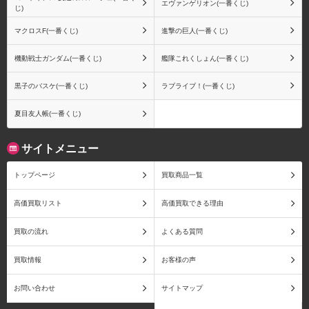
エヴァンゲリオン(一番くじ)
じ)
マクロスF(一番くじ)
進撃の巨人(一番くじ)
機動戦士ガンダム(一番くじ)
艦隊これくしょん(一番くじ)
黒子のバスケ(一番くじ)
ラブライブ！(一番くじ)
夏目友人帳(一番くじ)
サイトメニュー
トップページ
買取商品一覧
高価買取リスト
高価買取できる理由
買取の流れ
よくある質問
買取情報
お客様の声
お問い合わせ
サイトマップ