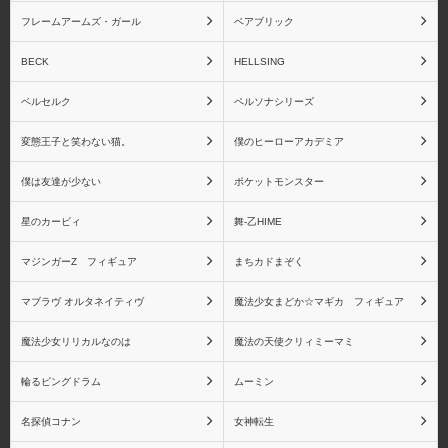
フレームアームズ・ガール
ベアブリック
BECK
HELLSING
ベルセルク
ペルソナシリーズ
変態王子と笑わない猫。
僕のヒーローアカデミア
僕は友達が少ない
ポケットモンスター
星のカービィ
舞-乙HIME
マジンガーZ フィギュア
まちカドまぞく
マブラヴ オルタネイティヴ
魔法少女まどか☆マギカ フィギュア
魔法少女リリカルなのは
魔法の天使クリィミーマミ
輪るピングドラム
ムーミン
名探偵コナン
女神転生