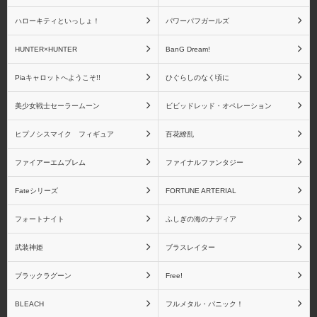
ハローキティといっしょ！
パワーパフガールズ
HUNTER×HUNTER
BanG Dream!
Piaキャロットへようこそ!!
ひぐらしのなく頃に
美少女戦士セーラームーン
ビビッドレッド・オペレーション
ヒプノシスマイク フィギュア
百花繚乱
ファイアーエムブレム
ファイナルファンタジー
Fateシリーズ
FORTUNE ARTERIAL
フォートナイト
ふしぎの海のナディア
武装神姫
ブラスレイター
ブラックラグーン
Free!
BLEACH
フルメタル・パニック！