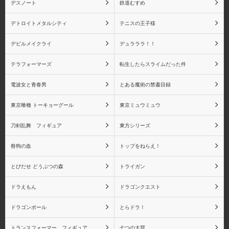
デスノート
鉄道むすめ
デトロイトメタルシティ
テニスの王子様
デビルメイクライ
デュラララ！！
テラフォーマーズ
転生したらスライムだった件
電波女と青春男
とある魔術の禁書目録
東京喰種 トーキョーグール
東京ミュウミュウ
刀剣乱舞 フィギュア
東方シリーズ
咎狗の血
トップをねらえ！
とびだせ どうぶつの森
トライガン
ドラえもん
ドラゴンクエスト
ドラゴンボール
とらドラ！
トランスフォーマー フィギュア
七つの大罪