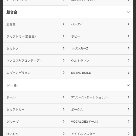
超合金
超合金
バンダイ
タカラトミー(超合金)
ポピー
タカトク
マジンガーZ
マクロスF(フロンティア)
ウルトラマン
エヴァンゲリオン
METAL BUILD
ドール
ドール
アゾンインターナショナル
タカラトミー
ボークス
グルーヴ
VOCALOID(ドール)
けいおん！
アイドルマスター