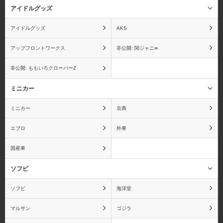
アイドルグッズ
アイドルグッズ
AKS
アップフロントワークス
非公開: 関ジャニ∞
非公開: ももいろクローバーZ
ミニカー
ミニカー
京商
エブロ
外車
国産車
ソフビ
ソフビ
海洋堂
マルサン
ゴジラ