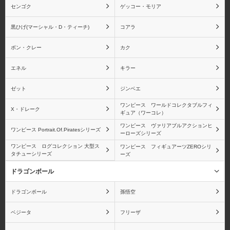
センゴク
ゲッコー・モリア
黒ひげ(マーシャル・D・ティーチ)
コアラ
ボン・クレー
カク
エネル
キラー
ゼット
ジンベエ
ワンピース ワールドコレクタブルフィ
X・ドレーク
ギュア（ワーコレ）
ワンピース ヴァリアブルアクションヒ
ワンピース Portrait.Of.Piratesシリーズ
ーローズシリーズ
ワンピース ログコレクション 大型ス
ワンピース フィギュアーツZEROシリ
タチューシリーズ
ーズ
ドラゴンボール
ドラゴンボール
孫悟空
ベジータ
フリーザ