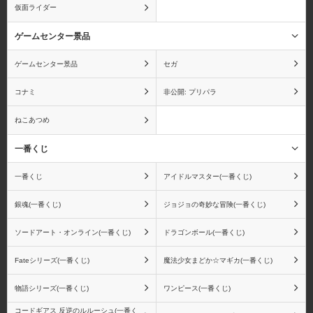
仮面ライダー
ゲームセンター景品
ゲームセンター景品
セガ
コナミ
非公開: プリパラ
ねこあつめ
一番くじ
一番くじ
アイドルマスター(一番くじ)
銀魂(一番くじ)
ジョジョの奇妙な冒険(一番くじ)
ソードアート・オンライン(一番くじ)
ドラゴンボール(一番くじ)
Fateシリーズ(一番くじ)
魔法少女まどか☆マギカ(一番くじ)
物語シリーズ(一番くじ)
ワンピース(一番くじ)
コードギアス 反逆のルルーシュ(一番く