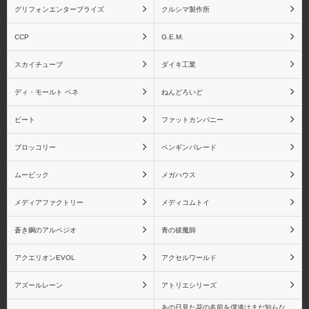
グリフォンエンタープライズ
クルシマ製作所
CCP
G.E.M.
スカイチューブ
ダイキ工業
ディ・モールト ベネ
ねんどろいど
ビート
ファットカンパニー
ブロッコリー
ペンギンパレード
ムービック
メガハウス
メディアファクトリー
メディコムトイ
蒼き鋼のアルペジオ
青の祓魔師
アクエリオンEVOL
アクセルワールド
アズールレーン
アトリエシリーズ
あの日見た花の名前を僕達はまだ知らな