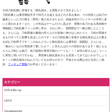
今回刀剣乱舞に登場する「鶴丸国永」を買取させて頂きました！
刀剣乱舞とは運営開始半月で50万人を超えるほどの人気を集め、その内容とは短刀や
脇差といった刀の類を（男性）擬人化させたもの。勿論女性のプレイヤーが非常に多
いと思われます！また、この作品はゲームだけに及ばず、実際の名刀がある美術館や
博物館に刀剣乱舞ファンが押し寄せ、それに伴い、期間限定で一般公開したところ
も。さらには、刀剣関連の書籍の売り上げが急激に伸びはじめたりと、刀剣が関連す
るものすべてに影響を及ぼしたのです！その刀剣乱舞に登場する鶴丸国永は人の驚き
を好む刀剣男子です！このねんどろいど鶴丸国永には通常顔、戦闘顔、さらには…
「俺みたいなのが突然来て驚いたか？」と言わんばかりの笑顔があります！他にもも
ちろん刀剣にも納刀、抜刀状態が再現可能のパーツも！！！女性の皆さんはこういっ
た男性に弱いのですかね…。男性陣も鶴丸国永さんを見習ってみてはいかがでしょう
か！この鶴丸国永のねんどろいどをお持ちの方で、手放される際はぜひ当店にご相
談、
フィギュア買取
のお申込くださいませ！
カテゴリー
DVD＆Blu-ray
LEGO
Uncategorized