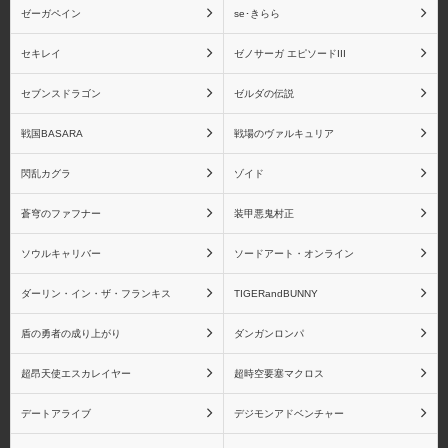
ゼーガペイン
se･きらら
セキレイ
ゼノサーガ エピソードIII
セブンスドラゴン
ゼルダの伝説
戦国BASARA
戦場のヴァルキュリア
閃乱カグラ
ゾイド
蒼穹のファフナー
装甲悪鬼村正
ソウルキャリバー
ソードアート・オンライン
ダーリン・イン・ザ・フランキス
TIGERandBUNNY
盾の勇者の成り上がり
ダンガンロンパ
超昂天使エスカレイヤー
超時空要塞マクロス
デートアライブ
デジモンアドベンチャー