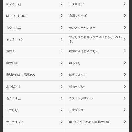
めぞん一刻
メタルギア
MELTY BLOOD
物語シリーズ
もやしもん
モンスターハンター
やはり俺の青春ラブコメはまちがってい
ヤッターマン
る。
遊戯王
結城友奈は勇者である
幽遊白書
ゆるゆり
夜明け前より瑠璃色な
妖怪ウォッチ
よつばと！
弱虫ペダル
らき☆すた
ラストエグザイル
ラブひな
ラブプラス
ラブライブ！
Re:ゼロから始める異世界生活