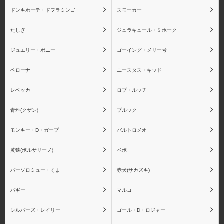
ドンキホーテ・ドフラミンゴ
スモーカー
たしぎ
ジュラキュール・ミホーク
ジュエリー・ボニー
ゴーイング・メリー号
ペローナ
ユースタス・キッド
レベッカ
ロブ・ルッチ
青雉(クザン)
ブルック
モンキー・D・ガープ
バルトロメオ
黄猿(ボルサリーノ)
ベポ
バーソロミュー・くま
赤犬(サカズキ)
バギー
マルコ
シルバーズ・レイリー
ゴール・D・ロジャー