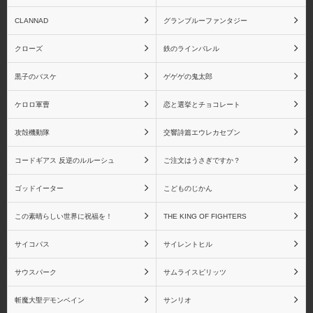
CLANNAD
グランブルーファンタジー
クローズ
鉄のラインバレル
黒子のバスケ
ゲゲゲの鬼太郎
ケロロ軍曹
恋と選挙とチョコレート
攻殻機動隊
交響詩篇エウレカセブン
コードギアス 反逆のルルーシュ
ご注文はうさぎですか？
ゴッドイーター
こどものじかん
この素晴らしい世界に祝福を！
THE KING OF FIGHTERS
サイコパス
サイレントヒル
サウスパーク
サムライスピリッツ
斬魔大聖デモンベイン
サンリオ