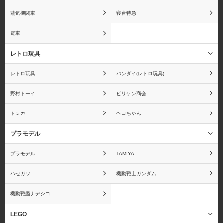
蒸気機関車
寝台特急
電車
レトロ玩具
レトロ玩具
バンダイ(レトロ玩具)
野村トーイ
ビリケン商会
トミカ
ペコちゃん
プラモデル
プラモデル
TAMIYA
ハセガワ
機動戦士ガンダム
機動戦艦ナデシコ
LEGO