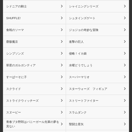
シドニアの騎士
シャイニングシリーズ
SHUFFLE!
シュタインズゲート
食戟のソーマ
ジョジョの奇妙な冒険
塵骸魔京
進撃の巨人
シンプソンズ
侵略！イカ娘
翠星のガルガンティア
水曜どうでしょう
すーぱーそに子
スーパーマリオ
スクライド
スターウォーズ フィギュア
ストライクウィッチーズ
ストリートファイター
スヌーピー
スラムダンク
青春ブタ野郎はバニーガール先輩の夢を
聖闘士星矢
見ない