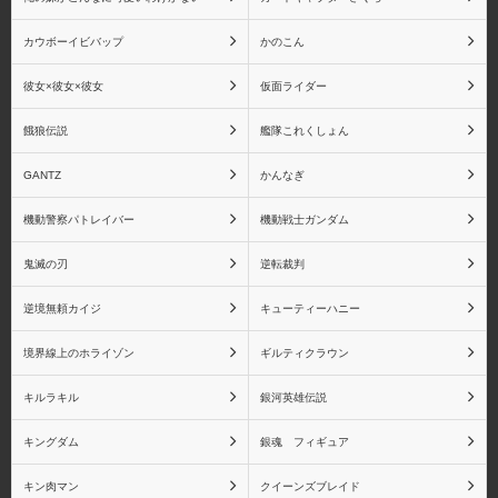
カウボーイビバップ
かのこん
彼女×彼女×彼女
仮面ライダー
餓狼伝説
艦隊これくしょん
GANTZ
かんなぎ
機動警察パトレイバー
機動戦士ガンダム
鬼滅の刃
逆転裁判
逆境無頼カイジ
キューティーハニー
境界線上のホライゾン
ギルティクラウン
キルラキル
銀河英雄伝説
キングダム
銀魂 フィギュア
キン肉マン
クイーンズブレイド