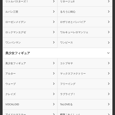
リトルバスターズ！
リネージュII
ルパン三世
るろうに剣心
ローゼンメイデン
ロザリオとバンパイア
ロックマンエグゼ
ワルキューレロマンツェ
ワンパンマン
ワンピース
美少女フィギュア
美少女フィギュア
コトブキヤ
アルター
マックスファクトリー
ウェーブ
フリーイング
クレイズ
ラブライブ！
VOCALOID
ToLOVEる
アイドルマスター
艦隊これくしょん