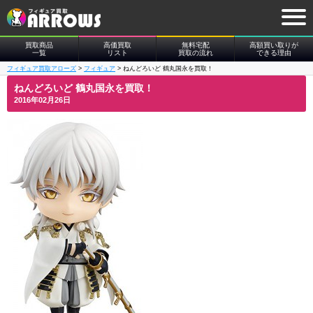
買取商品
高価買取
無料宅配
高額買い取りが
一覧
リスト
買取の流れ
できる理由
フィギュア買取アローズ
>
フィギュア
>
ねんどろいど 鶴丸国永を買取！
ねんどろいど 鶴丸国永を買取！
2016年02月26日