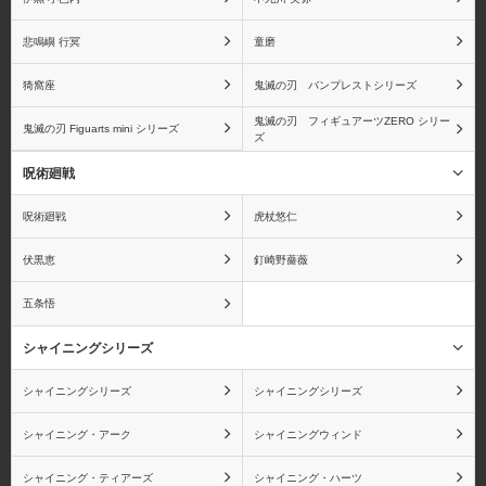
悲鳴嶼 行冥
童磨
猗窩座
鬼滅の刃 バンプレストシリーズ
鬼滅の刃 フィギュアーツZERO シリー
鬼滅の刃 Figuarts mini シリーズ
ズ
呪術廻戦
呪術廻戦
虎杖悠仁
伏黒恵
釘崎野薔薇
五条悟
シャイニングシリーズ
シャイニングシリーズ
シャイニングシリーズ
シャイニング・アーク
シャイニングウィンド
シャイニング・ティアーズ
シャイニング・ハーツ