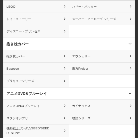
LEGO
ハリー・ポッター
トイ・ストーリー
スーパー・ヒーローズ シリーズ
ディズニー・プリンセス
抱き枕カバー
抱き枕カバー
エウシェリー
Baseson
東方Project
プリキュアシリーズ
アニメDVD&ブルーレイ
アニメDVD&ブルーレイ
ガイナックス
スタジオジブリ
物語シリーズ
機動戦士ガンダムSEED/SEED
DESTINY