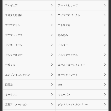
フィギュア
アートスピリッツ
青島文化教材社
アイズプロジェクト
アクアマリン
アトリエ彩
アニプレックス
あみあみ
アミエ・グラン
アルター
アルファオメガ
アルファマックス
一番くじ
エヴォリューショントイ
エンブレイスジャパン
オーキッドシード
回天堂
Gift
キャラアニ
キューズQ
京都アニメーション
グッドスマイルカンパニー