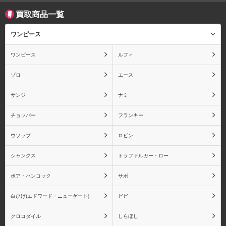
買取商品一覧
ワンピース
ワンピース
ルフィ
ゾロ
エース
サンジ
ナミ
チョッパー
フランキー
ウソップ
ロビン
シャンクス
トラファルガー・ロー
ボア・ハンコック
サボ
白ひげ(エドワード・ニューゲート)
ビビ
クロコダイル
しらほし