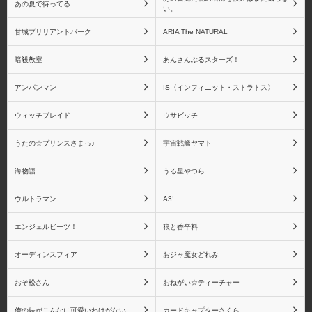
あの夏で待ってる
い。
甘城ブリリアントパーク
ARIA The NATURAL
暗殺教室
あんさんぶるスターズ！
アンパンマン
IS〈インフィニット・ストラトス〉
ウィッチブレイド
ウサビッチ
うたの☆プリンスさまっ♪
宇宙戦艦ヤマト
海物語
うる星やつら
ウルトラマン
A3!
エンジェルビーツ！
狼と香辛料
オーディンスフィア
おジャ魔女どれみ
おそ松さん
おねがい☆ティーチャー
俺の妹がこんなに可愛いわけがない
カードキャプターさくら