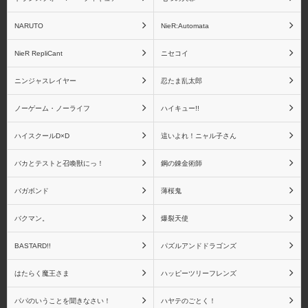
NARUTO
NieR:Automata
NieR RepliCant
ニセコイ
ニンジャスレイヤー
忍たま乱太郎
ノーゲーム・ノーライフ
ハイキュー!!
ハイスクールD×D
這いよれ！ニャル子さん
バカとテストと召喚獣にっ！
鋼の錬金術師
バガボンド
薄桜鬼
バクマン。
爆裂天使
BASTARD!!
パズルアンドドラゴンズ
はたらく魔王さま
ハッピーツリーフレンズ
パパのいうことを聞きなさい！
ハヤテのごとく！