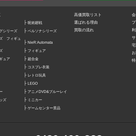
覧
高価買取リスト
会
選ばれる理由
プ
呪術廻戦
買取の流れ
利
グシリーズ
ペルソナシリーズ
サ
ズ フィギュ
NieR:Automata
宅
ズ
フィギュア
お
ギュア
超合金
特
コスプレ衣装
レトロ玩具
LEGO
ー
アニメDVD&ブルーレイ
ッズ
ミニカー
ゲームセンター景品