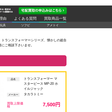
理由
よくある質問
買取商品一覧
玩具
ソフビ
アメトイ
。トランスフォーマーシリーズ、懐かしの超合
軽にご相談下さいませ。
トランスフォーマー マ
品名
スターピース MP-20 ホ
イルジャック
タカラトミー
メーカー
買取上限価
7,500円
格