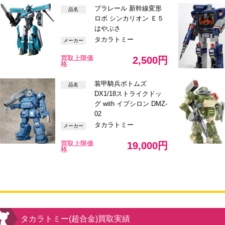
プラレール 新幹線変形
品名
ロボ シンカリオン Ｅ５
はやぶさ
タカラトミー
メーカー
買取上限価
2,500円
格
装甲騎兵ボトムズ
品名
DX1/18ストライクドッ
グ with イプシロン DMZ-
02
タカラトミー
メーカー
買取上限価
19,000円
格
タカラトミー(超合金)買取実績