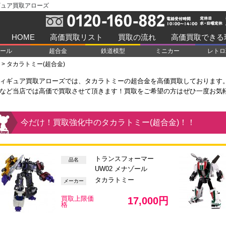
ギュア買取アローズ
HOME
高価買取リスト
買取の流れ
高価買取できる
ール
超合金
鉄道模型
ミニカー
レトロ
>
タカラトミー(超合金)
ィギュア買取アローズでは、タカラトミーの超合金を高価買取しております
など当店では高価で買取させて頂きます！買取をご希望の方はぜひ一度お気
今だけ！買取強化中のタカラトミー(超合金)！！
トランスフォーマー
品名
UW02 メナゾール
タカラトミー
メーカー
買取上限価
17,000円
格