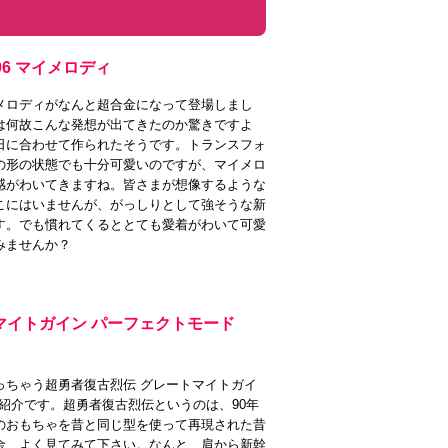
06 マイメロディ
メロディがなんと超合金になって登場しまし
は何故こんな発想が出てきたのか驚きですよ
日に合わせて作られたそうです。トランスフォ
の形の状態でも十分可愛いのですが、マイメロ
感がわいてきますね。皆さまが想像するような
こにはいませんが、がっしりとして強そうな新
す。でも慣れてくるととても愛着がわいて可愛
みませんか？
マイトガイン パーフェクトモード
っちゃう超勇者復古烈伝 グレートマイトガイ
のご紹介です。超勇者復古烈伝というのは、90年
のおもちゃを昔と同じ型を使って再現された昔
金、よく見てみて下さい。なんと、肩から新幹