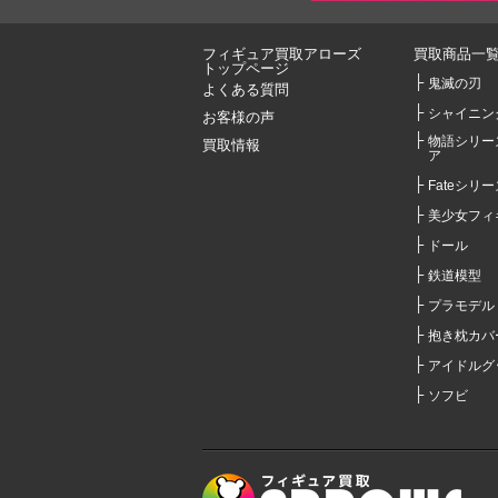
フィギュア買取アローズ
買取商品一
トップページ
鬼滅の刃
よくある質問
シャイニン
お客様の声
物語シリー
買取情報
ア
Fateシリー
美少女フィ
ドール
鉄道模型
プラモデル
抱き枕カバ
アイドルグ
ソフビ