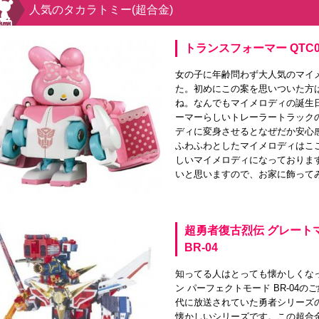
人気のタカラトミー(超合金)
トランスフォーマー QTC
女の子に年齢問わず大人気のマイ
た。初めにこの案を思いついた方
ね。なんでもマイメロディの誕生
ーマーらしいトレーラートラック
ディに変身させるとなぜだか安心
ふわふわとしたマイメロディはこ
しいマイメロディになっておりま
いと思いますので、お家に飾って
超勇者復古烈伝 グレート
BR-04
知ってる人はとっても懐かしくな
ン パーフェクトモード BR-04
代に放送されていた勇者シリーズ
懐かしいシリーズです。この超合