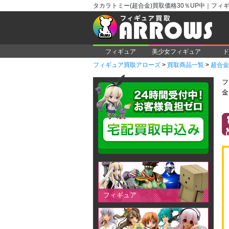
タカラトミー(超合金)買取価格30％UP中｜フィ
フィギュア
美少女フィギュア
ド
フィギュア買取アローズ
>
買取商品一覧
>
超合金
フ
金
フィギュア