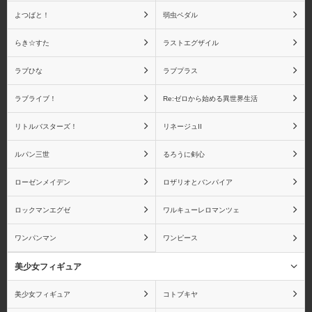
よつばと！
弱虫ペダル
京都アニメーション
グッドスマイルカンパニ
ー
らき☆すた
ラストエグザイル
ラブひな
ラブプラス
ラブライブ！
Re:ゼロから始める異世界生活
グリフォンエンタープラ
クルシマ製作所
リトルバスターズ！
リネージュII
イズ
ルパン三世
るろうに剣心
ローゼンメイデン
ロザリオとバンパイア
ロックマンエグゼ
ワルキューレロマンツェ
CCP
G.E.M.
ワンパンマン
ワンピース
美少女フィギュア
スカイチューブ
ダイキ工業
美少女フィギュア
コトブキヤ