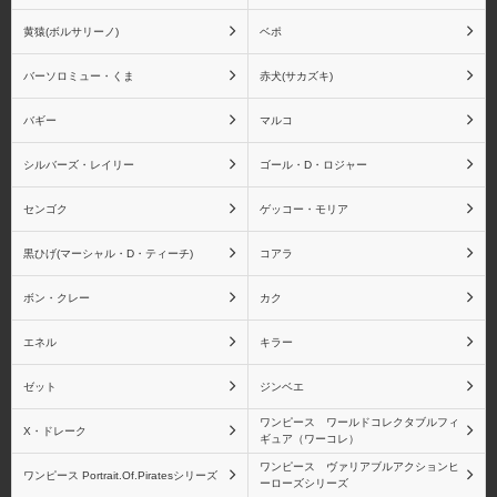
黄猿(ボルサリーノ)
ベポ
ジュラキュール・ミホー
ジュエリー・ボニー
ク
バーソロミュー・くま
赤犬(サカズキ)
バギー
マルコ
シルバーズ・レイリー
ゴール・D・ロジャー
ゴーイング・メリー号
ペローナ
センゴク
ゲッコー・モリア
黒ひげ(マーシャル・D・ティーチ)
コアラ
ボン・クレー
カク
ユースタス・キッド
レベッカ
エネル
キラー
ゼット
ジンベエ
ワンピース ワールドコレクタブルフィ
X・ドレーク
ギュア（ワーコレ）
ロブ・ルッチ
青雉(クザン)
ワンピース ヴァリアブルアクションヒ
ワンピース Portrait.Of.Piratesシリーズ
ーローズシリーズ