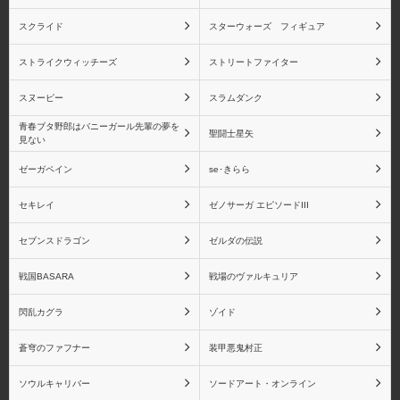
シャイニングブレイド
シャイニング・レゾナン
ス
スクライド
スターウォーズ フィギュア
ストライクウィッチーズ
ストリートファイター
スヌーピー
スラムダンク
ペルソナシリーズ
ペルソナ2
青春ブタ野郎はバニーガール先輩の夢を
聖闘士星矢
見ない
ゼーガペイン
se･きらら
セキレイ
ゼノサーガ エピソードIII
ペルソナ3
ペルソナ4
セブンスドラゴン
ゼルダの伝説
戦国BASARA
戦場のヴァルキュリア
閃乱カグラ
ゾイド
物語シリーズ 戦場ヶ原
物語シリーズ 忍野忍
ひたぎ
蒼穹のファフナー
装甲悪鬼村正
ソウルキャリバー
ソードアート・オンライン