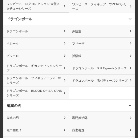
ワンピース ログコレクション 大型ス
ワンピース フィギュアーツZEROシリ
タチューシリーズ
ーズ
ドラゴンボール
ブルック
モンキー・D・ガープ
ドラゴンボール
孫悟空
ベジータ
フリーザ
ピッコロ
孫悟飯
バルトロメオ
黄猿(ボルサリーノ)
ドラゴンボール ギガンティックシリー
ドラゴンボール S.H.Figuartsシリーズ
ズ
ドラゴンボール フィギュアーツZERO
ドラゴンボール 魂バディーズシリーズ
シリーズ
ドラゴンボール BLOOD OF SAIYANS
シリーズ
ベポ
バーソロミュー・くま
鬼滅の刃
鬼滅の刃
竈門炭治郎
竈門禰󠄀豆子
我妻善逸
赤犬(サカズキ)
バギー