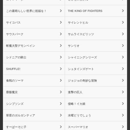
この素晴らしい世界に祝福を！
THE KING OF FIGHTERS
シャイニングシリーズ
シャイニング・アーク
サイコパス
サイレントヒル
サウスパーク
サムライスピリッツ
斬魔大聖デモンベイン
サンリオ
シャイニングウィンド
シャイニング・ティアー
ズ
シドニアの騎士
シャイニングシリーズ
SHUFFLE!
シュタインズゲート
食戟のソーマ
ジョジョの奇妙な冒険
シャイニング・ハーツ
シャイニング・フォー
塵骸魔京
進撃の巨人
ス・フェザー
シンプソンズ
侵略！イカ娘
翠星のガルガンティア
水曜どうでしょう
すーぱーそに子
スーパーマリオ