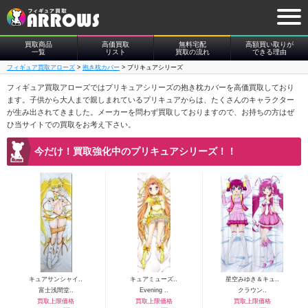
買取商品
高価買取
無料宅配
高額買い取りが
一覧
リスト
買取の流れ
できる理由
フィギュア買取アローズ
>
抱き枕カバー
>
プリキュアシリーズ
フィギュア買取アローズではプリキュアシリーズの抱き枕カバーを高価買取しており
ます。子供から大人まで親しまれているプリキュアからは、たくさんのキャラクター
が生み出されてきました。メーカーを問わず買取しておりますので、お持ちの方はぜ
ひ当サイトでの買取をお考え下さい。
今だけ！買取強化中のプリキュアシリーズ！！
キュアサンシャイ..
キュアミューズ..
星空みゆき＆キュ..
富士浅間堂..
Evening ..
クラウン..
買取上限価格
買取上限価格
買取上限価格