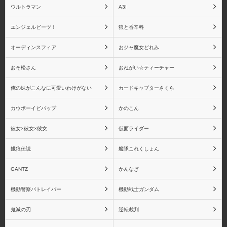
ウルトラマン
A3!
エンジェルビーツ！
狼と香辛料
悲鳴嶼 行冥
童磨
オーディンスフィア
おジャ魔女どれみ
おそ松さん
おねがい☆ティーチャー
猗窩座
鬼滅の刃 バンプレスト
俺の妹がこんなに可愛いわけがない
カードキャプターさくら
シリーズ
カウボーイビバップ
かのこん
彼女×彼女×彼女
仮面ライダー
餓狼伝説
艦隊これくしょん
鬼滅の刃 Figuarts mini シ
鬼滅の刃 フィギュアー
リーズ
ツZERO シリーズ
GANTZ
かんなぎ
機動警察パトレイバー
機動戦士ガンダム
鬼滅の刃
逆転裁判