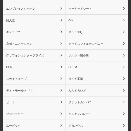
エンブレイスジャパン
オーキッドシード
回天堂
Gift
ドラゴンボール
竈門炭治郎
キャラアニ
キューズQ
BLOOD OF SAIYANSシ
リーズ
京都アニメーション
グッドスマイルカンパニー
グリフォンエンタープライズ
クルシマ製作所
CCP
G.E.M.
竈門禰󠄀豆子
我妻善逸
スカイチューブ
ダイキ工業
ディ・モールト ベネ
ねんどろいど
ビート
ファットカンパニー
栗花落カナヲ
嘴平伊之助
ブロッコリー
ペンギンパレード
ムービック
メガハウス