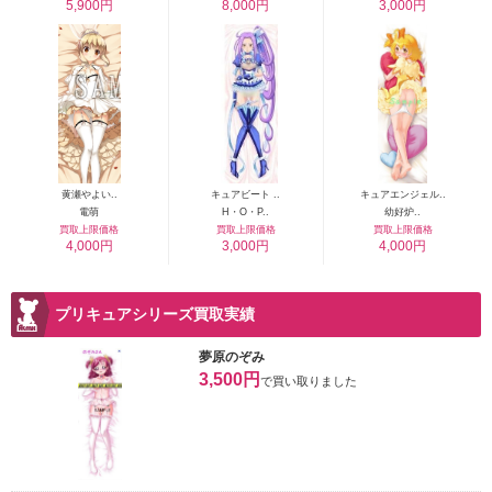
5,900円
8,000円
3,000円
黄瀬やよい..
キュアビート ..
キュアエンジェル..
電萌
H・O・P..
幼好炉..
買取上限価格
買取上限価格
買取上限価格
4,000円
3,000円
4,000円
プリキュアシリーズ買取実績
夢原のぞみ
3,500円
で買い取りました