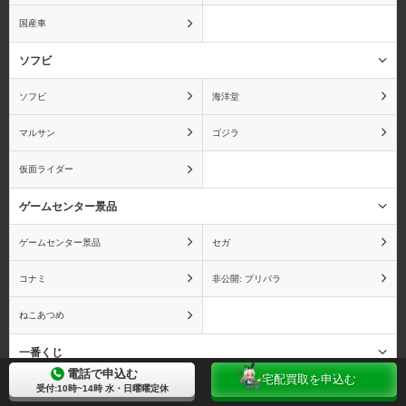
おそ松さん
おねがい☆ティーチャー
国産車
ソフビ
ソフビ
海洋堂
俺の妹がこんなに可愛い
カードキャプターさくら
わけがない
マルサン
ゴジラ
仮面ライダー
ゲームセンター景品
カウボーイビバップ
かのこん
ゲームセンター景品
セガ
コナミ
非公開: プリパラ
ねこあつめ
彼女×彼女×彼女
仮面ライダー
一番くじ
電話で申込む
宅配買取を申込む
一番くじ
アイドルマスター(一番くじ)
受付:10時~14時 水・日曜曜定休