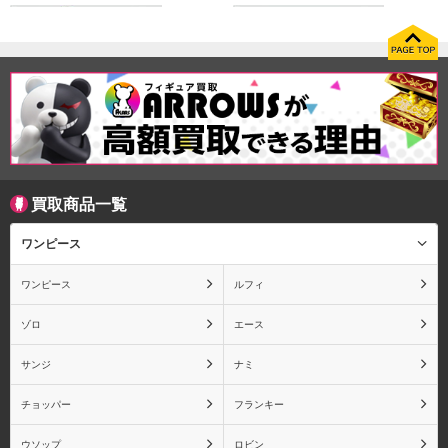
フランキー
ウソップ
買取商品一覧
ロビン
シャンクス
ワンピース
ワンピース
ルフィ
トラファルガー・ロー
ボア・ハンコック
ゾロ
エース
サンジ
ナミ
チョッパー
フランキー
サボ
白ひげ(エドワード・ニュ
ウソップ
ロビン