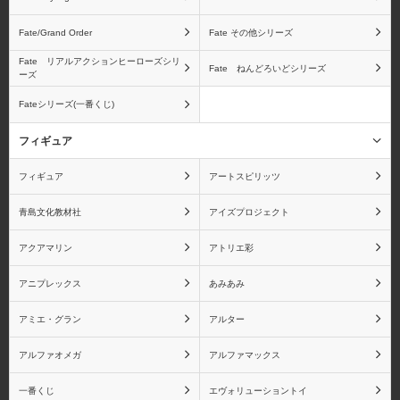
Fate/Grand Order
Fate その他シリーズ
ベジータ
フリーザ
Fate リアルアクションヒーローズシリ
Fate ねんどろいどシリーズ
ーズ
Fateシリーズ(一番くじ)
ピッコロ
孫悟飯
フィギュア
フィギュア
アートスピリッツ
青島文化教材社
アイズプロジェクト
ドラゴンボール ギガン
ドラゴンボール
アクアマリン
アトリエ彩
ティックシリーズ
S.H.Figuartsシリーズ
アニプレックス
あみあみ
アミエ・グラン
アルター
アルファオメガ
アルファマックス
ドラゴンボール フィギ
ドラゴンボール 魂バデ
ュアーツZEROシリーズ
ィーズシリーズ
一番くじ
エヴォリューショントイ