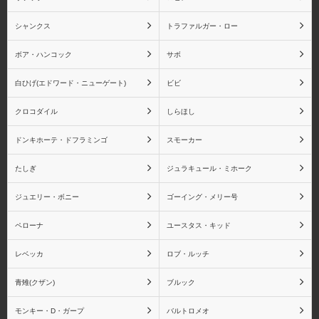
ーゲート)
シャンクス
トラファルガー・ロー
ボア・ハンコック
サボ
白ひげ(エドワード・ニューゲート)
ビビ
ビビ
クロコダイル
クロコダイル
しらほし
ドンキホーテ・ドフラミンゴ
スモーカー
たしぎ
ジュラキュール・ミホーク
しらほし
ドンキホーテ・ドフラミ
ンゴ
ジュエリー・ボニー
ゴーイング・メリー号
ペローナ
ユースタス・キッド
レベッカ
ロブ・ルッチ
スモーカー
たしぎ
青雉(クザン)
ブルック
モンキー・D・ガープ
バルトロメオ