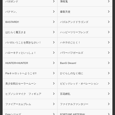
バガボンド
薄桜鬼
バクマン。
爆裂天使
Fate リアルアクション
Fate ねんどろいどシリ
BASTARD!!
パズルアンドドラゴンズ
ヒーローズシリーズ
ーズ
はたらく魔王さま
ハッピーツリーフレンズ
パパのいうことを聞きなさい！
ハヤテのごとく！
ハローキティといっしょ！
パワーパフガールズ
Fateシリーズ(一番くじ)
アートスピリッツ
HUNTER×HUNTER
BanG Dream!
Piaキャロットへようこそ!!
ひぐらしのなく頃に
美少女戦士セーラームーン
ビビッドレッド・オペレーション
青島文化教材社
アイズプロジェクト
ヒプノシスマイク フィギュア
百花繚乱
ファイアーエムブレム
ファイナルファンタジー
Fateシリーズ
FORTUNE ARTERIAL