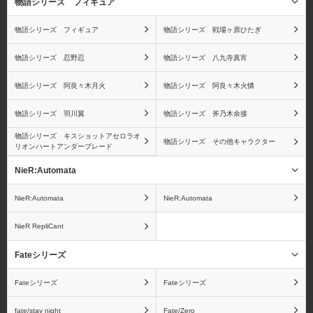
物語シリーズ フィギュア
ワンピース ワールドコ
ワンピース
物語シリーズ フィギュア
物語シリーズ 戦場ヶ原ひたぎ
レクタブルフィギュア
Portrait.Of.Piratesシリー
（ワーコレ）
ズ
物語シリーズ 忍野忍
物語シリーズ 八九寺真宵
物語シリーズ 阿良々木月火
物語シリーズ 阿良々木火憐
物語シリーズ 羽川翼
物語シリーズ 斧乃木余接
ワンピース ヴァリアブ
ワンピース ログコレク
物語シリーズ キスショットアセロラオ
物語シリーズ その他キャラクター
リオンハートアンダーブレード
ルアクションヒーローズ
ション 大型スタチューシ
シリーズ
リーズ
NieR:Automata
NieR:Automata
NieR:Automata
NieR RepliCant
ワンピース フィギュア
孫悟空
Fateシリーズ
ーツZEROシリーズ
Fateシリーズ
Fateシリーズ
fate/stay night
Fate/Zero