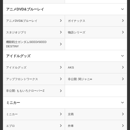
アニメDVD&ブルーレイ
アニメDVD&ブルーレイ
ガイナックス
ウルトラマン
A3!
スタジオジブリ
物語シリーズ
機動戦士ガンダムSEED/SEED
DESTINY
アイドルグッズ
エンジェルビーツ！
狼と香辛料
アイドルグッズ
AKS
アップフロントワークス
非公開: 関ジャニ∞
非公開: ももいろクローバーZ
オーディンスフィア
おジャ魔女どれみ
ミニカー
ミニカー
京商
エブロ
外車