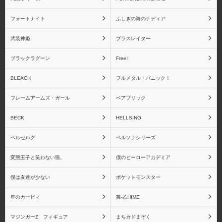
アクアマリン
アトリエ彩
フォートナイト
ふしぎの海のナディア
武装神姫
ブラスレイター
アニプレックス
あみあみ
ブラックラグーン
Free!
BLEACH
フルメタル・パニック！
フレームアームズ・ガール
ベアブリック
アミエ・グラン
アルター
BECK
HELLSING
ベルセルク
ペルソナシリーズ
変態王子と笑わない猫。
僕のヒーローアカデミア
アルファオメガ
アルファマックス
僕は友達が少ない
ポケットモンスター
星のカービィ
舞-乙HIME
マジンガーZ フィギュア
まちカドまぞく