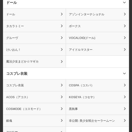
ドール
ドール
アゾンインターナショナル
タカラトミー
ボークス
メディアファクトリー
メディコムトイ
グルーヴ
VOCALOID(ドール)
けいおん！
アイドルマスター
魔法少女まどか☆マギカ
蒼き鋼のアルペジオ
青の祓魔師
コスプレ衣装
コスプレ衣装
COSPA（コスパ）
ACOS（アコス）
KOSEYA（コセヤ）
アクエリオンEVOL
アクセルワールド
COSMODE（コスモード）
黒執事
銀魂
非公開: 美少女戦士セーラームーン