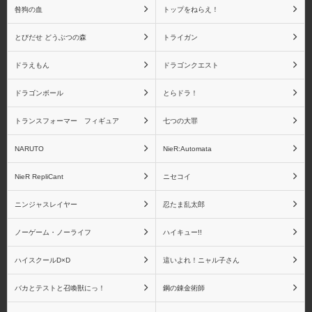
咎狗の血
トップをねらえ！
物語シリーズ その他キ
NieR:Automata
とびだせ どうぶつの森
トライガン
ャラクター
ドラえもん
ドラゴンクエスト
ドラゴンボール
とらドラ！
トランスフォーマー フィギュア
七つの大罪
NieR RepliCant
Fateシリーズ
NARUTO
NieR:Automata
NieR RepliCant
ニセコイ
fate/stay night
Fate/Zero
ニンジャスレイヤー
忍たま乱太郎
ノーゲーム・ノーライフ
ハイキュー!!
ハイスクールD×D
這いよれ！ニャル子さん
Fate/Grand Order
Fate その他シリーズ
バカとテストと召喚獣にっ！
鋼の錬金術師