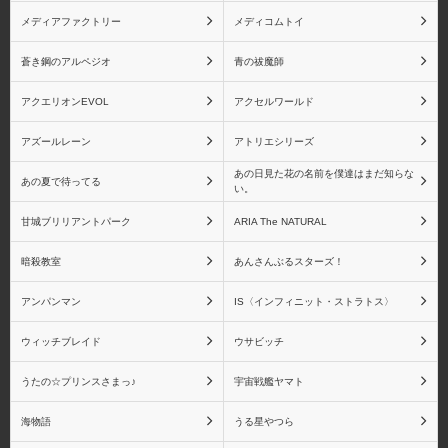
メディアファクトリー
メディコムトイ
胡蝶しのぶ
富岡義勇
蒼き鋼のアルペジオ
青の祓魔師
アクエリオンEVOL
アクセルワールド
アズールレーン
アトリエシリーズ
煉獄杏寿郎
宇髄天元
あの日見た花の名前を僕達はまだ知らな
あの夏で待ってる
い。
甘城ブリリアントパーク
ARIA The NATURAL
暗殺教室
あんさんぶるスターズ！
時透無一郎
甘露寺 蜜璃
アンパンマン
IS〈インフィニット・ストラトス〉
ウィッチブレイド
ウサビッチ
うたの☆プリンスさまっ♪
宇宙戦艦ヤマト
伊黒 小芭内
不死川 実弥
海物語
うる星やつら