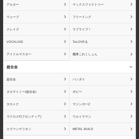
アルター
マックスファクトリー
ウェーブ
フリーイング
ディ・モールト ベネ
ねんどろいど
クレイズ
ラブライブ！
VOCALOID
ToLOVEる
アイドルマスター
艦隊これくしょん
ビート
ファットカンパニー
超合金
超合金
バンダイ
タカラトミー(超合金)
ポピー
ブロッコリー
ペンギンパレード
タカトク
マジンガーZ
マクロスF(フロンティア)
ウルトラマン
エヴァンゲリオン
METAL BUILD
ムービック
メガハウス