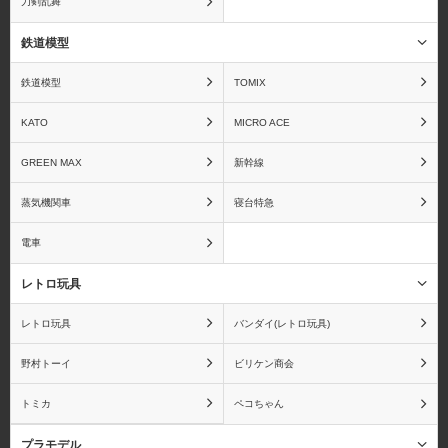
刀剣乱舞
アズールレーン
アトリエシリーズ
鉄道模型
鉄道模型
TOMIX
あの夏で待ってる
あの日見た花の名前を僕
KATO
MICRO ACE
達はまだ知らない。
GREEN MAX
新幹線
蒸気機関車
寝台特急
電車
甘城ブリリアントパーク
ARIA The NATURAL
レトロ玩具
レトロ玩具
バンダイ(レトロ玩具)
野村トーイ
ビリケン商会
暗殺教室
あんさんぶるスターズ！
トミカ
ペコちゃん
プラモデル