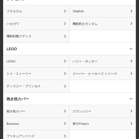
プラモデル
TAMIYA
アンパンマン
IS〈インフィニット・ス
トラトス〉
ハセガワ
機動戦士ガンダム
機動戦艦ナデシコ
LEGO
ウィッチブレイド
ウサビッチ
LEGO
ハリー・ポッター
トイ・ストーリー
スーパー・ヒーローズ シリーズ
ディズニー・プリンセス
うたの☆プリンスさまっ
宇宙戦艦ヤマト
♪
抱き枕カバー
抱き枕カバー
エウシェリー
Baseson
東方Project
海物語
うる星やつら
プリキュアシリーズ