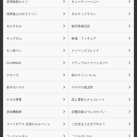
虎杖悠仁
伏黒恵
逆境無頼カイジ
キューティーハニー
境界線上のホライゾン
ギルティクラウン
キルラキル
銀河英雄伝説
釘崎野薔薇
五条悟
キングダム
銀魂 フィギュア
キン肉マン
クイーンズブレイド
CLANNAD
グランブルーファンタジー
魔法少女まどか☆マギカ
魔法少女まどか☆マギカ
クローズ
鉄のラインバレル
(一番くじ)
黒子のバスケ
ゲゲゲの鬼太郎
ケロロ軍曹
恋と選挙とチョコレート
攻殻機動隊
交響詩篇エウレカセブン
魔法少女まどか☆マギ
魔法少女まどか☆マギカ
カ RAHシリーズ
Figuarts miniシリーズ
コードギアス 反逆のルルーシュ
ご注文はうさぎですか？
ゴッドイーター
こどものじかん