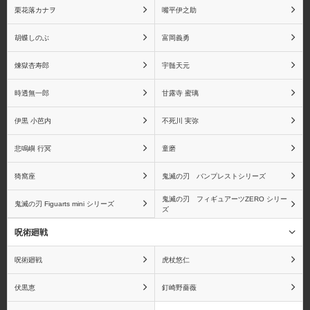
栗花落カナヲ
嘴平伊之助
胡蝶しのぶ
富岡義勇
煉獄杏寿郎
宇髄天元
マルコ
シルバーズ・レイリー
時透無一郎
甘露寺 蜜璃
伊黒 小芭内
不死川 実弥
ゴール・D・ロジャー
センゴク
悲鳴嶼 行冥
童磨
猗窩座
鬼滅の刃 バンプレストシリーズ
鬼滅の刃 フィギュアーツZERO シリー
鬼滅の刃 Figuarts mini シリーズ
ズ
ゲッコー・モリア
黒ひげ(マーシャル・D・
呪術廻戦
ティーチ)
呪術廻戦
虎杖悠仁
伏黒恵
釘崎野薔薇