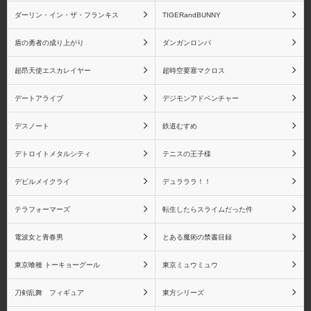
ダーリン・イン・ザ・フランキス
TIGERandBUNNY
物語シリーズ 八九寺真
物語シリーズ 阿良々木
盾の勇者の成り上がり
ダンガンロンパ
宵
月火
超昂天使エスカレイヤー
超時空要塞マクロス
デートアライブ
デジモンアドベンチャー
デスノート
鉄道むすめ
物語シリーズ 阿良々木
物語シリーズ 羽川翼
火憐
デトロイトメタルシティ
テニスの王子様
デビルメイクライ
デュラララ！！
テラフォーマーズ
転生したらスライムだった件
物語シリーズ 斧乃木余
物語シリーズ キスショ
電波女と青春男
とある魔術の禁書目録
接
ットアセロラオリオンハ
ートアンダーブレード
東京喰種 トーキョーグール
東京ミュウミュウ
刀剣乱舞 フィギュア
東方シリーズ