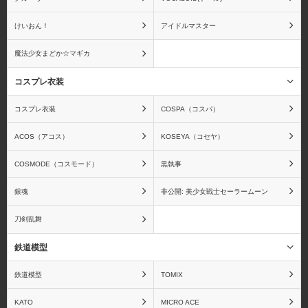
けいおん！
アイドルマスター
魔法少女まどか☆マギカ
蒼き鋼のアルペジオ
青の祓魔師
コスプレ衣装
コスプレ衣装
COSPA（コスパ）
ACOS（アコス）
KOSEYA（コセヤ）
アクエリオンEVOL
アクセルワールド
COSMODE（コスモード）
黒執事
銀魂
非公開: 美少女戦士セーラームーン
刀剣乱舞
アズールレーン
アトリエシリーズ
鉄道模型
鉄道模型
TOMIX
あの夏で待ってる
あの日見た花の名前を僕
KATO
MICRO ACE