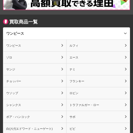
買取商品一覧
ロビン
シャンクス
ワンピース
ワンピース
ルフィ
トラファルガー・ロー
ボア・ハンコック
ゾロ
エース
サンジ
ナミ
チョッパー
フランキー
サボ
白ひげ(エドワード・ニュ
ウソップ
ロビン
ーゲート)
シャンクス
トラファルガー・ロー
ボア・ハンコック
サボ
白ひげ(エドワード・ニューゲート)
ビビ
ビビ
クロコダイル