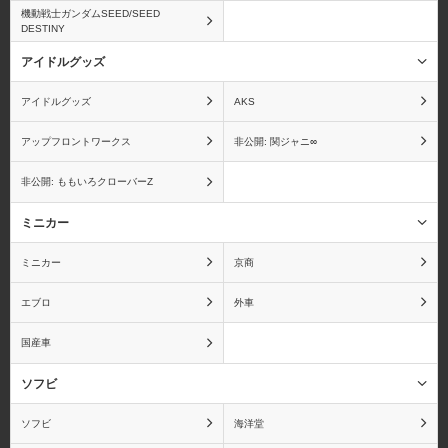
機動戦士ガンダムSEED/SEED
DESTINY
アイドルグッズ
エンジェルビーツ！
狼と香辛料
アイドルグッズ
AKS
アップフロントワークス
非公開: 関ジャニ∞
非公開: ももいろクローバーZ
オーディンスフィア
おジャ魔女どれみ
ミニカー
ミニカー
京商
エブロ
外車
おそ松さん
おねがい☆ティーチャー
国産車
ソフビ
ソフビ
海洋堂
俺の妹がこんなに可愛い
カードキャプターさくら