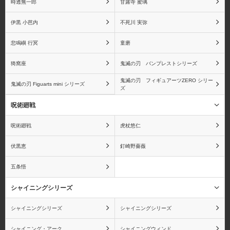
時透無一郎
甘露寺 蜜璃
伊黒 小芭内
不死川 実弥
ゴール・D・ロジャー
センゴク
悲鳴嶼 行冥
童磨
猗窩座
鬼滅の刃 バンプレストシリーズ
鬼滅の刃 フィギュアーツZERO シリー
鬼滅の刃 Figuarts mini シリーズ
ズ
ゲッコー・モリア
黒ひげ(マーシャル・D・
呪術廻戦
ティーチ)
呪術廻戦
虎杖悠仁
伏黒恵
釘崎野薔薇
五条悟
コアラ
ボン・クレー
シャイニングシリーズ
シャイニングシリーズ
シャイニングシリーズ
シャイニング・アーク
シャイニングウィンド