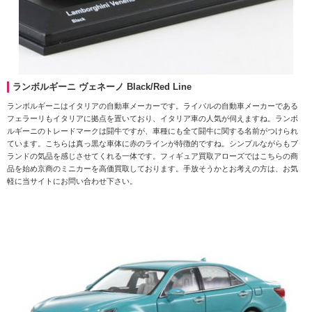
ランボルギーニ ヴェネーノ Black/Red Line
ランボルギーニはイタリアの自動車メーカーです。ライバルの自動車メーカーである
フェラーリもイタリアに拠点を置いており、イタリア車の人気が伺えますね。ランボ
ルギーニのトレードマークは闘牛ですが、車種にも全て闘牛に関する名前がつけられ
ています。こちらは真っ黒な車体に赤のラインが特徴的ですね。シンプルながらもブ
ランドの気品を感じさせてくれる一体です。フィギュア買取アローズではこちらの商
品を始め京商のミニカーを高価買取しております。手放そうかとお考えの方は、お気
軽に当サイトにお問い合わせ下さい。