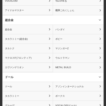
VOCALOID
ToLOVEる
アイドルマスター
艦隊これくしょん
ビート
ファットカンパニー
超合金
超合金
バンダイ
タカラトミー(超合金)
ポピー
ブロッコリー
ペンギンパレード
タカトク
マジンガーZ
マクロスF(フロンティア)
ウルトラマン
エヴァンゲリオン
METAL BUILD
ムービック
メガハウス
ドール
ドール
アゾンインターナショナル
タカラトミー
ボークス
メディアファクトリー
メディコムトイ
グルーヴ
VOCALOID(ドール)