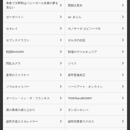
ペルソナシリーズ
ペルソナ2
青春ブタ野郎はバニーガール先輩の夢を
聖闘士星矢
見ない
ゼーガペイン
se･きらら
セキレイ
ゼノサーガ エピソードIII
ペルソナ3
ペルソナ4
セブンスドラゴン
ゼルダの伝説
戦国BASARA
戦場のヴァルキュリア
閃乱カグラ
ゾイド
物語シリーズ 戦場ヶ原
物語シリーズ 忍野忍
ひたぎ
蒼穹のファフナー
装甲悪鬼村正
ソウルキャリバー
ソードアート・オンライン
ダーリン・イン・ザ・フランキス
TIGERandBUNNY
物語シリーズ 八九寺真
物語シリーズ 阿良々木
盾の勇者の成り上がり
ダンガンロンパ
宵
月火
超昂天使エスカレイヤー
超時空要塞マクロス