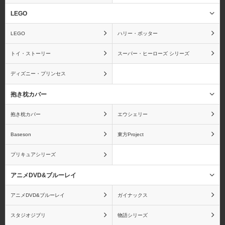
LEGO
ウィッチブレイド
ウサビッチ
LEGO
ハリー・ポッター
トイ・ストーリー
スーパー・ヒーローズ シリーズ
ディズニー・プリンセス
うたの☆プリンスさまっ
宇宙戦艦ヤマト
♪
抱き枕カバー
抱き枕カバー
エウシェリー
Baseson
東方Project
海物語
うる星やつら
プリキュアシリーズ
アニメDVD&ブルーレイ
アニメDVD&ブルーレイ
ガイナックス
ウルトラマン
A3!
スタジオジブリ
物語シリーズ