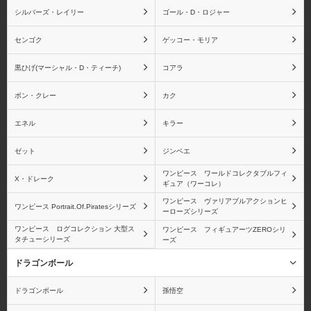
シルバーズ・レイリー
ゴール・D・ロジャー
ゴーイング・メリー号
ペローナ
センゴク
ゲッコー・モリア
黒ひげ(マーシャル・D・ティーチ)
コアラ
ボン・クレー
カク
ユースタス・キッド
レベッカ
エネル
キラー
ゼット
ジンベエ
ワンピース ワールドコレクタブルフィ
X・ドレーク
ギュア（ワーコレ）
ロブ・ルッチ
青雉(クザン)
ワンピース ヴァリアブルアクションヒ
ワンピース Portrait.Of.Piratesシリーズ
ーローズシリーズ
ワンピース ログコレクション 大型ス
ワンピース フィギュアーツZEROシリ
タチューシリーズ
ーズ
ドラゴンボール
ブルック
モンキー・D・ガープ
ドラゴンボール
孫悟空