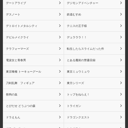
デートアライブ
デジモンアドベンチャー
デスノート
鉄道むすめ
物語シリーズ 阿良々木
物語シリーズ 羽川翼
火憐
デトロイトメタルシティ
テニスの王子様
デビルメイクライ
デュラララ！！
テラフォーマーズ
転生したらスライムだった件
物語シリーズ 斧乃木余
物語シリーズ キスショ
電波女と青春男
とある魔術の禁書目録
接
ットアセロラオリオンハ
ートアンダーブレード
東京喰種 トーキョーグール
東京ミュウミュウ
刀剣乱舞 フィギュア
東方シリーズ
咎狗の血
トップをねらえ！
物語シリーズ その他キ
NieR:Automata
とびだせ どうぶつの森
トライガン
ャラクター
ドラえもん
ドラゴンクエスト