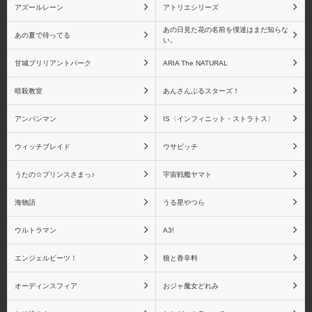
アズールレーン
アトリエシリーズ
煉獄杏寿郎
宇髄天元
あの日見た花の名前を僕達はまだ知らな
あの夏で待ってる
い。
甘城ブリリアントパーク
ARIA The NATURAL
暗殺教室
あんさんぶるスターズ！
時透無一郎
甘露寺 蜜璃
アンパンマン
IS〈インフィニット・ストラトス〉
ウィッチブレイド
ウサビッチ
うたの☆プリンスさまっ♪
宇宙戦艦ヤマト
伊黒 小芭内
不死川 実弥
海物語
うる星やつら
ウルトラマン
A3!
エンジェルビーツ！
狼と香辛料
悲鳴嶼 行冥
童磨
オーディンスフィア
おジャ魔女どれみ