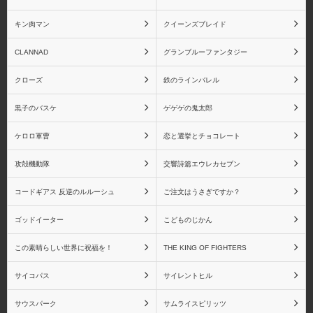
キン肉マン
クイーンズブレイド
CLANNAD
グランブルーファンタジー
魔法少女まどか☆マギカ
魔法少女まどか☆マギカ
クローズ
鉄のラインバレル
(一番くじ)
黒子のバスケ
ゲゲゲの鬼太郎
ケロロ軍曹
恋と選挙とチョコレート
攻殻機動隊
交響詩篇エウレカセブン
魔法少女まどか☆マギ
魔法少女まどか☆マギカ
カ RAHシリーズ
Figuarts miniシリーズ
コードギアス 反逆のルルーシュ
ご注文はうさぎですか？
ゴッドイーター
こどものじかん
この素晴らしい世界に祝福を！
THE KING OF FIGHTERS
シャイニングシリーズ
シャイニング・アーク
サイコパス
サイレントヒル
サウスパーク
サムライスピリッツ