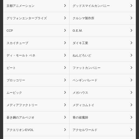
リーズ
京都アニメーション
グッドスマイルカンパニー
グリフォンエンタープライズ
クルシマ製作所
CCP
G.E.M.
竈門禰󠄀豆子
我妻善逸
スカイチューブ
ダイキ工業
ディ・モールト ベネ
ねんどろいど
ビート
ファットカンパニー
栗花落カナヲ
嘴平伊之助
ブロッコリー
ペンギンパレード
ムービック
メガハウス
メディアファクトリー
メディコムトイ
胡蝶しのぶ
富岡義勇
蒼き鋼のアルペジオ
青の祓魔師
アクエリオンEVOL
アクセルワールド