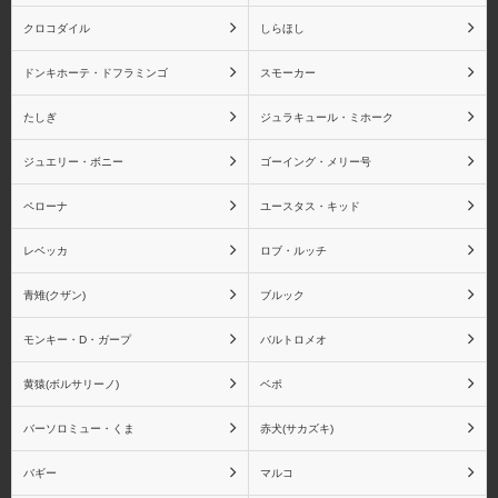
クロコダイル
しらほし
ドンキホーテ・ドフラミンゴ
スモーカー
たしぎ
ジュラキュール・ミホーク
しらほし
ドンキホーテ・ドフラミ
ンゴ
ジュエリー・ボニー
ゴーイング・メリー号
ペローナ
ユースタス・キッド
レベッカ
ロブ・ルッチ
スモーカー
たしぎ
青雉(クザン)
ブルック
モンキー・D・ガープ
バルトロメオ
黄猿(ボルサリーノ)
ベポ
ジュラキュール・ミホー
ジュエリー・ボニー
ク
バーソロミュー・くま
赤犬(サカズキ)
バギー
マルコ