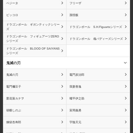
ベジータ
フリーザ
ピッコロ
孫悟飯
バルトロメオ
黄猿(ボルサリーノ)
ドラゴンボール ギガンティックシリー
ドラゴンボール S.H.Figuartsシリーズ
ズ
ドラゴンボール フィギュアーツZERO
ドラゴンボール 魂バディーズシリーズ
シリーズ
ドラゴンボール BLOOD OF SAIYANS
シリーズ
ベポ
バーソロミュー・くま
鬼滅の刃
鬼滅の刃
竈門炭治郎
竈門禰󠄀豆子
我妻善逸
赤犬(サカズキ)
バギー
栗花落カナヲ
嘴平伊之助
胡蝶しのぶ
富岡義勇
煉獄杏寿郎
宇髄天元
マルコ
シルバーズ・レイリー