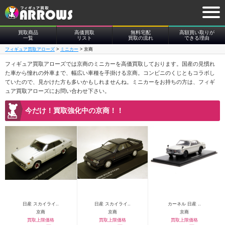
買取商品
高価買取
無料宅配
高額買い取りが
一覧
リスト
買取の流れ
できる理由
フィギュア買取アローズ
>
ミニカー
>
京商
フィギュア買取アローズでは京商のミニカーを高価買取しております。国産の見慣れ
た車から憧れの外車まで、幅広い車種を手掛ける京商。コンビニのくじともコラボし
ていたので、見かけた方も多いかもしれませんね。ミニカーをお持ちの方は、フィギ
ュア買取アローズにお問い合わせ下さい。
今だけ！買取強化中の京商！！
日産 スカイライ..
日産 スカイライ..
カーネル 日産 ..
京商
京商
京商
買取上限価格
買取上限価格
買取上限価格