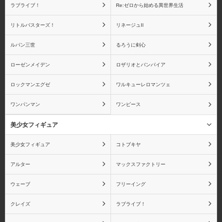
ラブライブ！
Re:ゼロから始める異世界生活
グリフォンエンタープラ
クルシマ製作所
リトルバスターズ！
リネージュII
イズ
ルパン三世
るろうに剣心
ローゼンメイデン
ロザリオとバンパイア
ロックマンエグゼ
ワルキューレロマンツェ
CCP
G.E.M.
ワンパンマン
ワンピース
美少女フィギュア
スカイチューブ
ダイキ工業
美少女フィギュア
コトブキヤ
アルター
マックスファクトリー
ウェーブ
フリーイング
ディ・モールト ベネ
ねんどろいど
クレイズ
ラブライブ！