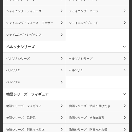
カク
エネル
シャイニング・ティアーズ
シャイニング・ハーツ
シャイニング・フォース・フェザー
シャイニングブレイド
シャイニング・レゾナンス
キラー
ゼット
ペルソナシリーズ
ペルソナシリーズ
ペルソナシリーズ
ジンベエ
X・ドレーク
ペルソナ2
ペルソナ3
ペルソナ4
物語シリーズ フィギュア
ワンピース ワールドコ
ワンピース
物語シリーズ フィギュア
物語シリーズ 戦場ヶ原ひたぎ
レクタブルフィギュア
Portrait.Of.Piratesシリー
（ワーコレ）
ズ
物語シリーズ 忍野忍
物語シリーズ 八九寺真宵
物語シリーズ 阿良々木月火
物語シリーズ 阿良々木火憐