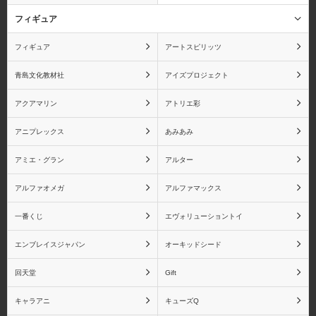
ピッコロ
孫悟飯
フィギュア
フィギュア
アートスピリッツ
青島文化教材社
アイズプロジェクト
ドラゴンボール ギガン
ドラゴンボール
アクアマリン
アトリエ彩
ティックシリーズ
S.H.Figuartsシリーズ
アニプレックス
あみあみ
アミエ・グラン
アルター
アルファオメガ
アルファマックス
ドラゴンボール フィギ
ドラゴンボール 魂バデ
ュアーツZEROシリーズ
ィーズシリーズ
一番くじ
エヴォリューショントイ
エンブレイスジャパン
オーキッドシード
回天堂
Gift
ドラゴンボール
竈門炭治郎
キャラアニ
キューズQ
BLOOD OF SAIYANSシ