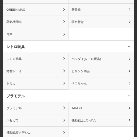
達はまだ知らない。
GREEN MAX
新幹線
蒸気機関車
寝台特急
電車
甘城ブリリアントパーク
ARIA The NATURAL
レトロ玩具
レトロ玩具
バンダイ(レトロ玩具)
野村トーイ
ビリケン商会
暗殺教室
あんさんぶるスターズ！
トミカ
ペコちゃん
プラモデル
プラモデル
TAMIYA
アンパンマン
IS〈インフィニット・ス
トラトス〉
ハセガワ
機動戦士ガンダム
機動戦艦ナデシコ