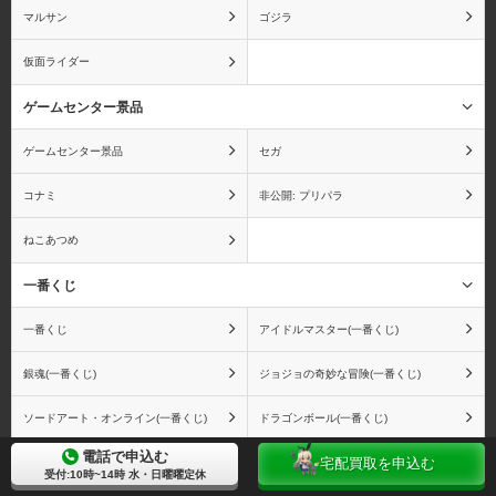
わけがない
マルサン
ゴジラ
仮面ライダー
ゲームセンター景品
カウボーイビバップ
かのこん
ゲームセンター景品
セガ
コナミ
非公開: プリパラ
ねこあつめ
彼女×彼女×彼女
仮面ライダー
一番くじ
一番くじ
アイドルマスター(一番くじ)
銀魂(一番くじ)
ジョジョの奇妙な冒険(一番くじ)
餓狼伝説
艦隊これくしょん
ソードアート・オンライン(一番くじ)
ドラゴンボール(一番くじ)
電話で申込む
宅配買取を申込む
Fateシリーズ(一番くじ)
魔法少女まどか☆マギカ(一番くじ)
受付:10時~14時 水・日曜曜定休