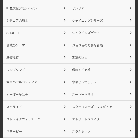
斬魔大聖デモンベイン
サンリオ
シャイニングウィンド
シャイニング・ティアー
ズ
シドニアの騎士
シャイニングシリーズ
SHUFFLE!
シュタインズゲート
食戟のソーマ
ジョジョの奇妙な冒険
シャイニング・ハーツ
シャイニング・フォー
塵骸魔京
進撃の巨人
ス・フェザー
シンプソンズ
侵略！イカ娘
翠星のガルガンティア
水曜どうでしょう
すーぱーそに子
スーパーマリオ
シャイニングブレイド
シャイニング・レゾナン
ス
スクライド
スターウォーズ フィギュア
ストライクウィッチーズ
ストリートファイター
スヌーピー
スラムダンク