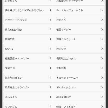
おそ松さん
おねがい☆ティーチャー
猗窩座
鬼滅の刃 バンプレスト
俺の妹がこんなに可愛いわけがない
カードキャプターさくら
シリーズ
カウボーイビバップ
かのこん
彼女×彼女×彼女
仮面ライダー
餓狼伝説
艦隊これくしょん
鬼滅の刃 Figuarts mini シ
鬼滅の刃 フィギュアー
リーズ
ツZERO シリーズ
GANTZ
かんなぎ
機動警察パトレイバー
機動戦士ガンダム
鬼滅の刃
逆転裁判
虎杖悠仁
伏黒恵
逆境無頼カイジ
キューティーハニー
境界線上のホライゾン
ギルティクラウン
キルラキル
銀河英雄伝説
釘崎野薔薇
五条悟
キングダム
銀魂 フィギュア