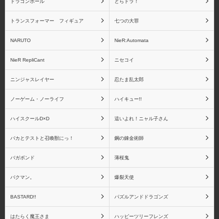
ドラゴンボール
とらドラ！
トランスフォーマー フィギュア
七つの大罪
NieR RepliCant
Fateシリーズ
NARUTO
NieR:Automata
NieR RepliCant
ニセコイ
fate/stay night
Fate/Zero
ニンジャスレイヤー
忍たま乱太郎
ノーゲーム・ノーライフ
ハイキュー!!
ハイスクールD×D
這いよれ！ニャル子さん
Fate/Grand Order
Fate その他シリーズ
バカとテストと召喚獣にっ！
鋼の錬金術師
バガボンド
薄桜鬼
バクマン。
爆裂天使
Fate リアルアクション
Fate ねんどろいどシリ
BASTARD!!
パズルアンドドラゴンズ
ヒーローズシリーズ
ーズ
はたらく魔王さま
ハッピーツリーフレンズ