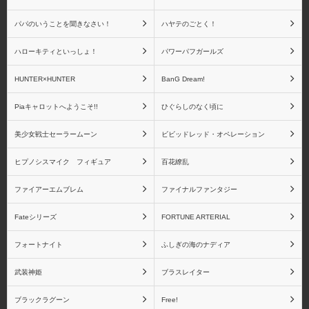
パパのいうことを聞きなさい！
ハヤテのごとく！
ハローキティといっしょ！
パワーパフガールズ
Fateシリーズ(一番くじ)
アートスピリッツ
HUNTER×HUNTER
BanG Dream!
Piaキャロットへようこそ!!
ひぐらしのなく頃に
美少女戦士セーラームーン
ビビッドレッド・オペレーション
青島文化教材社
アイズプロジェクト
ヒプノシスマイク フィギュア
百花繚乱
ファイアーエムブレム
ファイナルファンタジー
アクアマリン
アトリエ彩
Fateシリーズ
FORTUNE ARTERIAL
フォートナイト
ふしぎの海のナディア
武装神姫
ブラスレイター
アニプレックス
あみあみ
ブラックラグーン
Free!