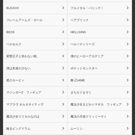
BLEACH
フルメタル・パニック！
フレームアームズ・ガール
ベアブリック
アミエ・グラン
アルター
BECK
HELLSING
ベルセルク
ペルソナシリーズ
変態王子と笑わない猫。
僕のヒーローアカデミア
アルファオメガ
アルファマックス
僕は友達が少ない
ポケットモンスター
星のカービィ
舞-乙HIME
マジンガーZ フィギュア
まちカドまぞく
一番くじ
エヴォリューショントイ
マブラヴ オルタネイティヴ
魔法少女まどか☆マギカ フィギュア
魔法少女リリカルなのは
魔法の天使クリィミーマミ
輪るピングドラム
ムーミン