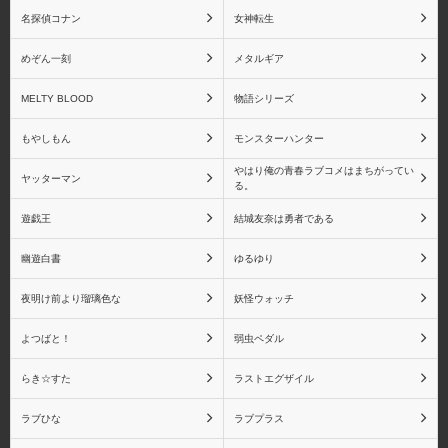
エンブレイスジャパン
オーキッドシード
名探偵コナン
女神転生
めぞん一刻
メタルギア
MELTY BLOOD
物語シリーズ
回天堂
Gift
もやしもん
モンスターハンター
やはり俺の青春ラブコメはまちがってい
ヤッターマン
る。
遊戯王
結城友奈は勇者である
キャラアニ
キューズQ
幽遊白書
ゆるゆり
夜明け前より瑠璃色な
妖怪ウォッチ
よつばと！
弱虫ペダル
京都アニメーション
グッドスマイルカンパニ
ー
らき☆すた
ラストエグザイル
ラブひな
ラブプラス