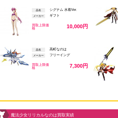
シグナム 水着Ver.
品名
ギフト
メーカー
買取上限価
10,000円
格
高町なのは
品名
フリーイング
メーカー
買取上限価
7,300円
格
魔法少女リリカルなのは買取実績