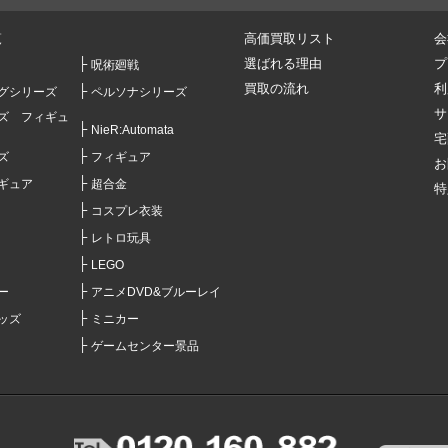
覧
高価買取リスト
会
選ばれる理由
プ
呪術廻戦
買取の流れ
利
グシリーズ
ペルソナシリーズ
サ
ズ フィギュ
NieR:Automata
宅
ズ
フィギュア
お
ギュア
超合金
特
コスプレ衣装
レトロ玩具
LEGO
ー
アニメDVD&ブルーレイ
ッズ
ミニカー
ゲームセンター景品