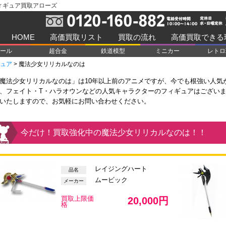
ィギュア買取アローズ
HOME
高価買取リスト
買取の流れ
高価買取できる
ール
超合金
鉄道模型
ミニカー
レトロ
ュア
>
魔法少女リリカルなのは
魔法少女リリカルなのは」は10年以上前のアニメですが、今でも根強い人気
、フェイト・T・ハラオウンなどの人気キャラクターのフィギュアはござい
いたしますので、お気軽にお問い合わせください。
今だけ！買取強化中の魔法少女リリカルなのは！！
レイジングハート
品名
ムービック
メーカー
買取上限価
20,000円
格