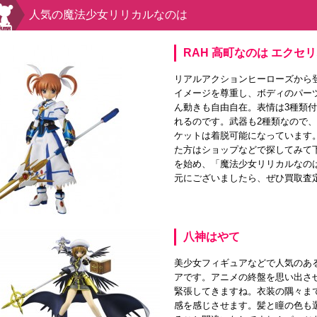
人気の魔法少女リリカルなのは
RAH 高町なのは エクセ
リアルアクションヒーローズから
イメージを尊重し、ボディのパー
ん動きも自由自在。表情は3種類
れるのです。武器も2種類なので
ケットは着脱可能になっています
た方はショップなどで探してみて
を始め、「魔法少女リリカルなの
元にございましたら、ぜひ買取査
八神はやて
美少女フィギュアなどで人気のあ
アです。アニメの終盤を思い出さ
緊張してきますね。衣装の隅々ま
感を感じさせます。髪と瞳の色も