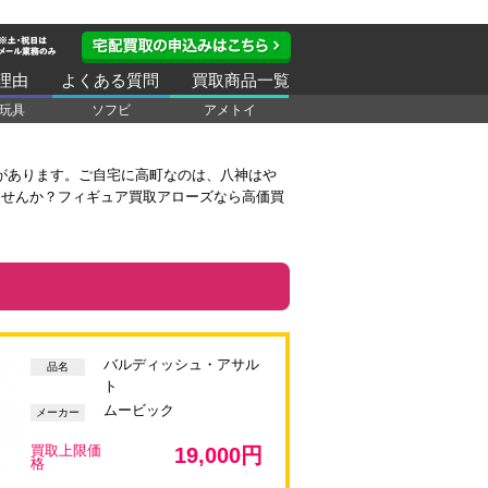
理由
よくある質問
買取商品一覧
玩具
ソフビ
アメトイ
があります。ご自宅に高町なのは、八神はや
ませんか？フィギュア買取アローズなら高価買
バルディッシュ・アサル
品名
ト
ムービック
メーカー
買取上限価
19,000円
格