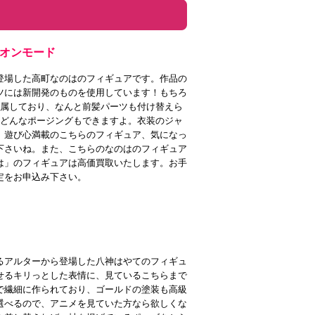
リオンモード
登場した高町なのはのフィギュアです。作品の
ツには新開発のものを使用しています！もちろ
付属しており、なんと前髪パーツも付け替えら
、どんなポージングもできますよ。衣装のジャ
。遊び心満載のこちらのフィギュア、気になっ
下さいね。また、こちらのなのはのフィギュア
は」のフィギュアは高価買取いたします。お手
定をお申込み下さい。
るアルターから登場した八神はやてのフィギュ
せるキリっとした表情に、見ているこちらまで
で繊細に作られており、ゴールドの塗装も高級
選べるので、アニメを見ていた方なら欲しくな