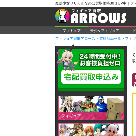
魔法少女リリカルなのは買取価格30％UP中｜フ
フィギュア
美少女フィギュア
ド
フィギュア買取アローズ
>
買取商品一覧
>
フィギ
「
て
取
フィギュア