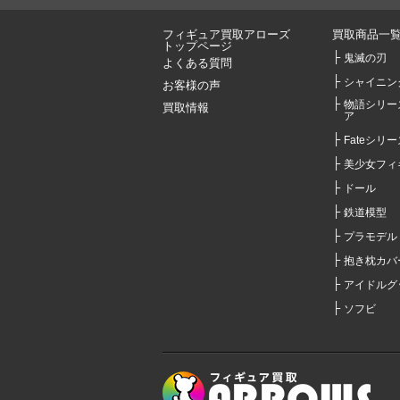
フィギュア買取アローズ
買取商品一
トップページ
鬼滅の刃
よくある質問
シャイニン
お客様の声
物語シリー
買取情報
ア
Fateシリー
美少女フィ
ドール
鉄道模型
プラモデル
抱き枕カバ
アイドルグ
ソフビ