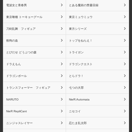
物語シリーズ 斧乃木余
物語シリーズ キスショ
電波女と青春男
とある魔術の禁書目録
接
ットアセロラオリオンハ
ートアンダーブレード
東京喰種 トーキョーグール
東京ミュウミュウ
刀剣乱舞 フィギュア
東方シリーズ
咎狗の血
トップをねらえ！
物語シリーズ その他キ
NieR:Automata
とびだせ どうぶつの森
トライガン
ャラクター
ドラえもん
ドラゴンクエスト
ドラゴンボール
とらドラ！
トランスフォーマー フィギュア
七つの大罪
NieR RepliCant
Fateシリーズ
NARUTO
NieR:Automata
NieR RepliCant
ニセコイ
fate/stay night
Fate/Zero
ニンジャスレイヤー
忍たま乱太郎