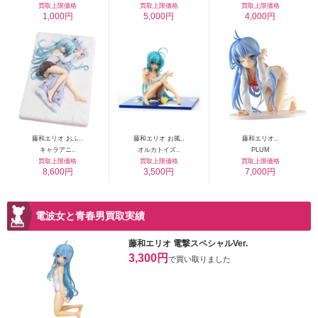
買取上限価格
買取上限価格
買取上限価格
1,000円
5,000円
4,000円
藤和エリオ おふ..
藤和エリオ お風..
藤和エリオ..
キャラアニ..
オルカトイズ..
PLUM
買取上限価格
買取上限価格
買取上限価格
8,600円
3,500円
7,000円
電波女と青春男買取実績
藤和エリオ 電撃スペシャルVer.
3,300円
で買い取りました