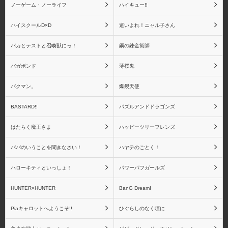
ノーゲーム・ノーライフ
ハイキュー!!
ハイスクールD×D
這いよれ！ニャル子さん
Fate/Grand Order
Fate その他シリーズ
バカとテストと召喚獣にっ！
鋼の錬金術師
バガボンド
薄桜鬼
バクマン。
爆裂天使
Fate リアルアクション
Fate ねんどろいどシリ
BASTARD!!
パズルアンドドラゴンズ
ヒーローズシリーズ
ーズ
はたらく魔王さま
ハッピーツリーフレンズ
パパのいうことを聞きなさい！
ハヤテのごとく！
ハローキティといっしょ！
パワーパフガールズ
Fateシリーズ(一番くじ)
アートスピリッツ
HUNTER×HUNTER
BanG Dream!
Piaキャロットへようこそ!!
ひぐらしのなく頃に