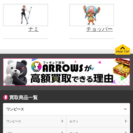
ナミ
チョッパー
フランキー
ウソップ
買取商品一覧
ロビン
シャンクス
ワンピース
ワンピース
ルフィ
トラファルガー・ロー
ボア・ハンコック