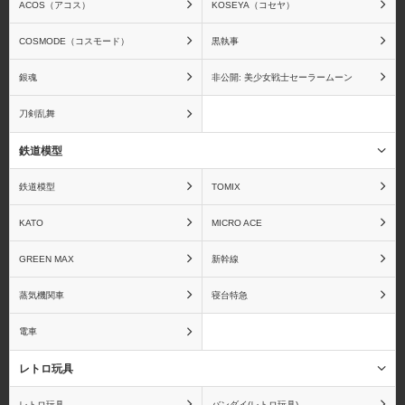
ACOS（アコス）
KOSEYA（コセヤ）
アクエリオンEVOL
アクセルワールド
COSMODE（コスモード）
黒執事
銀魂
非公開: 美少女戦士セーラームーン
刀剣乱舞
アズールレーン
アトリエシリーズ
鉄道模型
鉄道模型
TOMIX
あの夏で待ってる
あの日見た花の名前を僕
KATO
MICRO ACE
達はまだ知らない。
GREEN MAX
新幹線
蒸気機関車
寝台特急
電車
甘城ブリリアントパーク
ARIA The NATURAL
レトロ玩具
レトロ玩具
バンダイ(レトロ玩具)