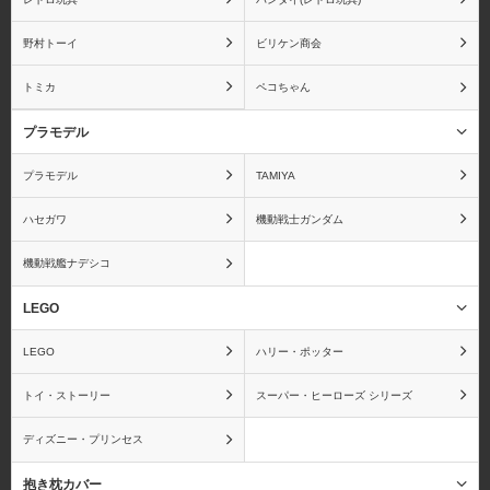
野村トーイ
ビリケン商会
暗殺教室
あんさんぶるスターズ！
トミカ
ペコちゃん
プラモデル
プラモデル
TAMIYA
アンパンマン
IS〈インフィニット・ス
トラトス〉
ハセガワ
機動戦士ガンダム
機動戦艦ナデシコ
LEGO
ウィッチブレイド
ウサビッチ
LEGO
ハリー・ポッター
トイ・ストーリー
スーパー・ヒーローズ シリーズ
ディズニー・プリンセス
うたの☆プリンスさまっ
宇宙戦艦ヤマト
♪
抱き枕カバー