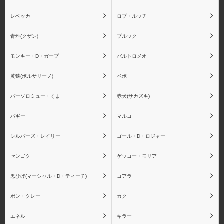
レベッカ
ロブ・ルッチ
スモーカー
たしぎ
青雉(クザン)
ブルック
モンキー・D・ガープ
バルトロメオ
黄猿(ボルサリーノ)
ベポ
ジュラキュール・ミホー
ジュエリー・ボニー
ク
バーソロミュー・くま
赤犬(サカズキ)
バギー
マルコ
シルバーズ・レイリー
ゴール・D・ロジャー
ゴーイング・メリー号
ペローナ
センゴク
ゲッコー・モリア
黒ひげ(マーシャル・D・ティーチ)
コアラ
ボン・クレー
カク
ユースタス・キッド
レベッカ
エネル
キラー