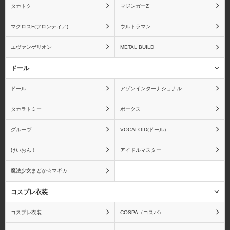
タカトク
マジンガーZ
マクロスF(フロンティア)
ウルトラマン
エヴァンゲリオン
METAL BUILD
ムービック
メガハウス
ドール
ドール
アゾンインターナショナル
タカラトミー
ボークス
メディアファクトリー
メディコムトイ
グルーヴ
VOCALOID(ドール)
けいおん！
アイドルマスター
魔法少女まどか☆マギカ
蒼き鋼のアルペジオ
青の祓魔師
コスプレ衣装
コスプレ衣装
COSPA（コスパ）