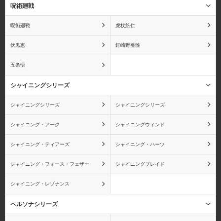
ゲッコー・モリア
黒ひげ(マーシャル・D・
呪術廻戦
ティーチ)
呪術廻戦
虎杖悠仁
伏黒恵
釘崎野薔薇
五条悟
コアラ
ボン・クレー
シャイニングシリーズ
シャイニングシリーズ
シャイニングシリーズ
シャイニング・アーク
シャイニングウィンド
カク
エネル
シャイニング・ティアーズ
シャイニング・ハーツ
シャイニング・フォース・フェザー
シャイニングブレイド
シャイニング・レゾナンス
キラー
ゼット
ペルソナシリーズ