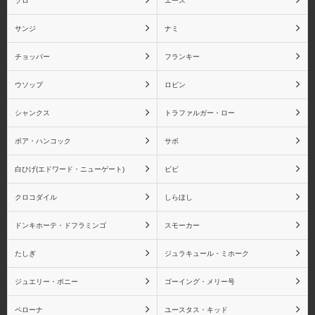
ゾロ
エース
サンジ
ナミ
チョッパー
フランキー
サボ
白ひげ(エドワード・ニュ
ウソップ
ロビン
ーゲート)
シャンクス
トラファルガー・ロー
ボア・ハンコック
サボ
白ひげ(エドワード・ニューゲート)
ビビ
ビビ
クロコダイル
クロコダイル
しらほし
ドンキホーテ・ドフラミンゴ
スモーカー
たしぎ
ジュラキュール・ミホーク
しらほし
ドンキホーテ・ドフラミ
ンゴ
ジュエリー・ボニー
ゴーイング・メリー号
ペローナ
ユースタス・キッド