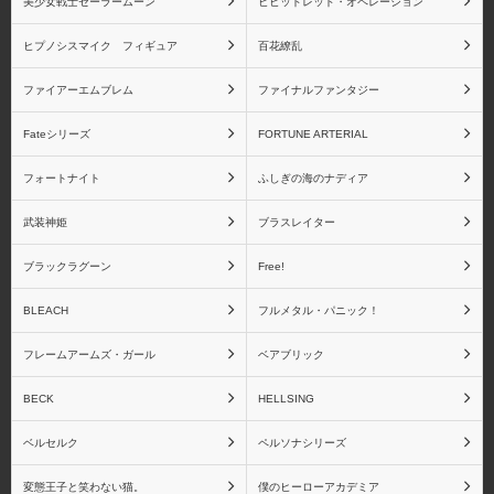
美少女戦士セーラームーン
ビビッドレッド・オペレーション
青島文化教材社
アイズプロジェクト
ヒプノシスマイク フィギュア
百花繚乱
ファイアーエムブレム
ファイナルファンタジー
アクアマリン
アトリエ彩
Fateシリーズ
FORTUNE ARTERIAL
フォートナイト
ふしぎの海のナディア
武装神姫
ブラスレイター
アニプレックス
あみあみ
ブラックラグーン
Free!
BLEACH
フルメタル・パニック！
フレームアームズ・ガール
ベアブリック
アミエ・グラン
アルター
BECK
HELLSING
ベルセルク
ペルソナシリーズ
変態王子と笑わない猫。
僕のヒーローアカデミア