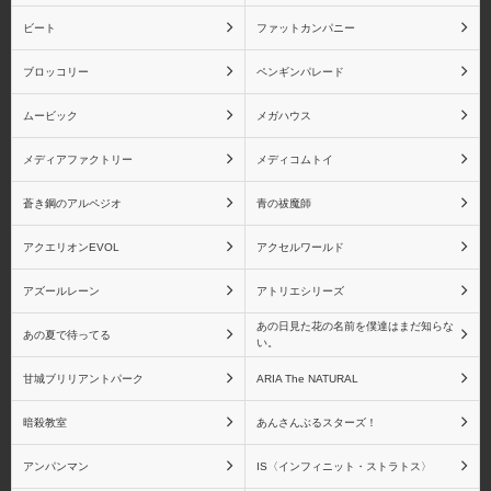
ビート
ファットカンパニー
栗花落カナヲ
嘴平伊之助
ブロッコリー
ペンギンパレード
ムービック
メガハウス
メディアファクトリー
メディコムトイ
胡蝶しのぶ
富岡義勇
蒼き鋼のアルペジオ
青の祓魔師
アクエリオンEVOL
アクセルワールド
アズールレーン
アトリエシリーズ
煉獄杏寿郎
宇髄天元
あの日見た花の名前を僕達はまだ知らな
あの夏で待ってる
い。
甘城ブリリアントパーク
ARIA The NATURAL
暗殺教室
あんさんぶるスターズ！
時透無一郎
甘露寺 蜜璃
アンパンマン
IS〈インフィニット・ストラトス〉