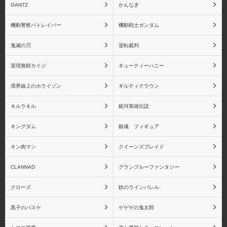
リーズ
ツZERO シリーズ
GANTZ
かんなぎ
機動警察パトレイバー
機動戦士ガンダム
鬼滅の刃
逆転裁判
虎杖悠仁
伏黒恵
逆境無頼カイジ
キューティーハニー
境界線上のホライゾン
ギルティクラウン
キルラキル
銀河英雄伝説
釘崎野薔薇
五条悟
キングダム
銀魂 フィギュア
キン肉マン
クイーンズブレイド
CLANNAD
グランブルーファンタジー
魔法少女まどか☆マギカ
魔法少女まどか☆マギカ
クローズ
鉄のラインバレル
(一番くじ)
黒子のバスケ
ゲゲゲの鬼太郎