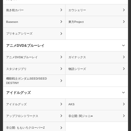
抱き枕カバー
エウシェリー
Baseson
東方Project
海物語
うる星やつら
プリキュアシリーズ
アニメDVD&ブルーレイ
アニメDVD&ブルーレイ
ガイナックス
ウルトラマン
A3!
スタジオジブリ
物語シリーズ
機動戦士ガンダムSEED/SEED
DESTINY
アイドルグッズ
エンジェルビーツ！
狼と香辛料
アイドルグッズ
AKS
アップフロントワークス
非公開: 関ジャニ∞
非公開: ももいろクローバーZ