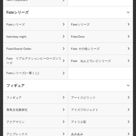
ワンピース フィギュア
孫悟空
Fateシリーズ
ーツZEROシリーズ
Fateシリーズ
Fateシリーズ
fate/stay night
Fate/Zero
Fate/Grand Order
Fate その他シリーズ
ベジータ
フリーザ
Fate リアルアクションヒーローズシリ
Fate ねんどろいどシリーズ
ーズ
Fateシリーズ(一番くじ)
ピッコロ
孫悟飯
フィギュア
フィギュア
アートスピリッツ
青島文化教材社
アイズプロジェクト
ドラゴンボール ギガン
ドラゴンボール
アクアマリン
アトリエ彩
ティックシリーズ
S.H.Figuartsシリーズ
アニプレックス
あみあみ