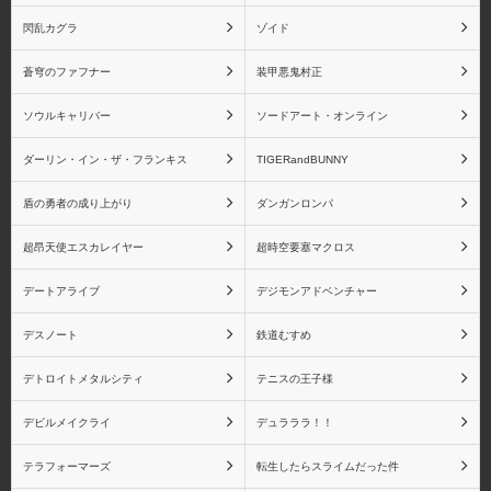
閃乱カグラ
ゾイド
物語シリーズ 戦場ヶ原
物語シリーズ 忍野忍
ひたぎ
蒼穹のファフナー
装甲悪鬼村正
ソウルキャリバー
ソードアート・オンライン
ダーリン・イン・ザ・フランキス
TIGERandBUNNY
物語シリーズ 八九寺真
物語シリーズ 阿良々木
盾の勇者の成り上がり
ダンガンロンパ
宵
月火
超昂天使エスカレイヤー
超時空要塞マクロス
デートアライブ
デジモンアドベンチャー
デスノート
鉄道むすめ
物語シリーズ 阿良々木
物語シリーズ 羽川翼
火憐
デトロイトメタルシティ
テニスの王子様
デビルメイクライ
デュラララ！！
テラフォーマーズ
転生したらスライムだった件