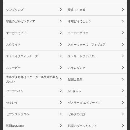
ス・フェザー
シンプソンズ
侵略！イカ娘
翠星のガルガンティア
水曜どうでしょう
すーぱーそに子
スーパーマリオ
シャイニングブレイド
シャイニング・レゾナン
ス
スクライド
スターウォーズ フィギュア
ストライクウィッチーズ
ストリートファイター
スヌーピー
スラムダンク
ペルソナシリーズ
ペルソナ2
青春ブタ野郎はバニーガール先輩の夢を
聖闘士星矢
見ない
ゼーガペイン
se･きらら
セキレイ
ゼノサーガ エピソードIII
ペルソナ3
ペルソナ4
セブンスドラゴン
ゼルダの伝説
戦国BASARA
戦場のヴァルキュリア