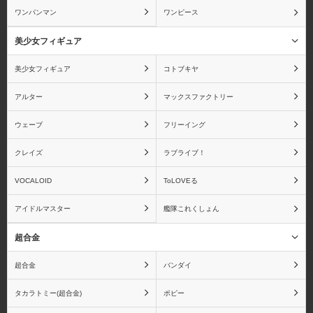
ワンパンマン
ワンピース
美少女フィギュア
スカイチューブ
ダイキ工業
美少女フィギュア
コトブキヤ
アルター
マックスファクトリー
ウェーブ
フリーイング
ディ・モールト ベネ
ねんどろいど
クレイズ
ラブライブ！
VOCALOID
ToLOVEる
アイドルマスター
艦隊これくしょん
ビート
ファットカンパニー
超合金
超合金
バンダイ
タカラトミー(超合金)
ポピー
ブロッコリー
ペンギンパレード