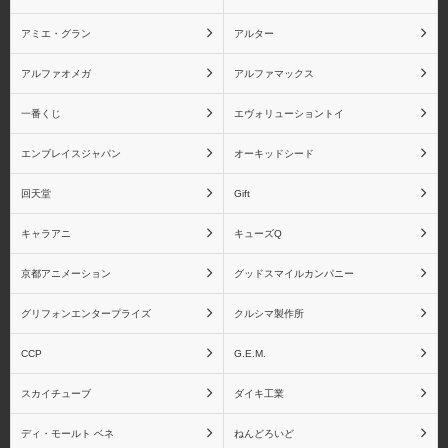
アミエ・グラン
アルター
アルファオメガ
アルファマックス
ドラゴンボール フィギ
ドラゴンボール 魂バデ
ュアーツZEROシリーズ
ィーズシリーズ
一番くじ
エヴォリューショントイ
エンブレイスジャパン
オーキッドシード
回天堂
Gift
ドラゴンボール
竈門炭治郎
キャラアニ
キューズQ
BLOOD OF SAIYANSシ
リーズ
京都アニメーション
グッドスマイルカンパニー
グリフォンエンタープライズ
クルシマ製作所
CCP
G.E.M.
竈門禰󠄀豆子
我妻善逸
スカイチューブ
ダイキ工業
ディ・モールト ベネ
ねんどろいど