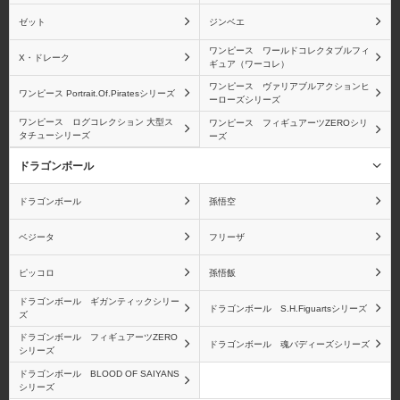
ゼット
ジンベエ
ワンピース ワールドコレクタブルフィ
X・ドレーク
ギュア（ワーコレ）
ロブ・ルッチ
青雉(クザン)
ワンピース ヴァリアブルアクションヒ
ワンピース Portrait.Of.Piratesシリーズ
ーローズシリーズ
ワンピース ログコレクション 大型ス
ワンピース フィギュアーツZEROシリ
タチューシリーズ
ーズ
ドラゴンボール
ブルック
モンキー・D・ガープ
ドラゴンボール
孫悟空
ベジータ
フリーザ
ピッコロ
孫悟飯
バルトロメオ
黄猿(ボルサリーノ)
ドラゴンボール ギガンティックシリー
ドラゴンボール S.H.Figuartsシリーズ
ズ
ドラゴンボール フィギュアーツZERO
ドラゴンボール 魂バディーズシリーズ
シリーズ
ドラゴンボール BLOOD OF SAIYANS
シリーズ
ベポ
バーソロミュー・くま