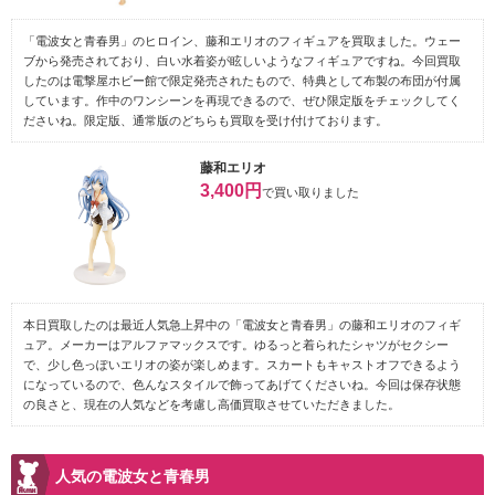
「電波女と青春男」のヒロイン、藤和エリオのフィギュアを買取ました。ウェー
ブから発売されており、白い水着姿が眩しいようなフィギュアですね。今回買取
したのは電撃屋ホビー館で限定発売されたもので、特典として布製の布団が付属
しています。作中のワンシーンを再現できるので、ぜひ限定版をチェックしてく
ださいね。限定版、通常版のどちらも買取を受け付けております。
藤和エリオ
3,400円
で買い取りました
本日買取したのは最近人気急上昇中の「電波女と青春男」の藤和エリオのフィギ
ュア。メーカーはアルファマックスです。ゆるっと着られたシャツがセクシー
で、少し色っぽいエリオの姿が楽しめます。スカートもキャストオフできるよう
になっているので、色んなスタイルで飾ってあげてくださいね。今回は保存状態
の良さと、現在の人気などを考慮し高価買取させていただきました。
人気の電波女と青春男