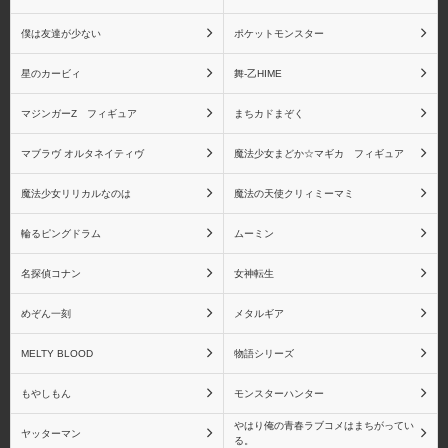
アルファオメガ
アルファマックス
僕は友達が少ない
ポケットモンスター
星のカービィ
舞-乙HIME
マジンガーZ フィギュア
まちカドまぞく
一番くじ
エヴォリューショントイ
マブラヴ オルタネイティヴ
魔法少女まどか☆マギカ フィギュア
魔法少女リリカルなのは
魔法の天使クリィミーマミ
輪るピングドラム
ムーミン
エンブレイスジャパン
オーキッドシード
名探偵コナン
女神転生
めぞん一刻
メタルギア
MELTY BLOOD
物語シリーズ
回天堂
Gift
もやしもん
モンスターハンター
やはり俺の青春ラブコメはまちがってい
ヤッターマン
る。