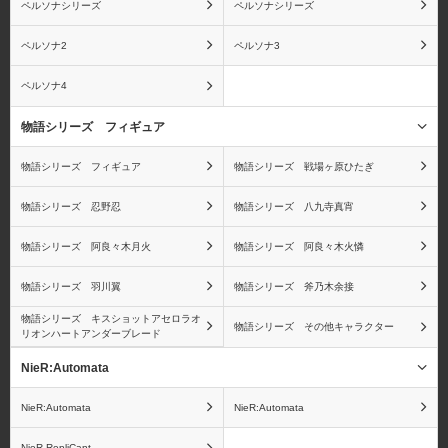
ペルソナシリーズ
ペルソナシリーズ
ジンベエ
X・ドレーク
ペルソナ2
ペルソナ3
ペルソナ4
物語シリーズ フィギュア
ワンピース ワールドコ
ワンピース
物語シリーズ フィギュア
物語シリーズ 戦場ヶ原ひたぎ
レクタブルフィギュア
Portrait.Of.Piratesシリー
（ワーコレ）
ズ
物語シリーズ 忍野忍
物語シリーズ 八九寺真宵
物語シリーズ 阿良々木月火
物語シリーズ 阿良々木火憐
物語シリーズ 羽川翼
物語シリーズ 斧乃木余接
ワンピース ヴァリアブ
ワンピース ログコレク
物語シリーズ キスショットアセロラオ
物語シリーズ その他キャラクター
リオンハートアンダーブレード
ルアクションヒーローズ
ション 大型スタチューシ
シリーズ
リーズ
NieR:Automata
NieR:Automata
NieR:Automata
NieR RepliCant