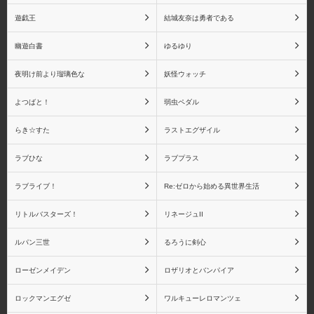
遊戯王
結城友奈は勇者である
キャラアニ
キューズQ
幽遊白書
ゆるゆり
夜明け前より瑠璃色な
妖怪ウォッチ
よつばと！
弱虫ペダル
京都アニメーション
グッドスマイルカンパニ
ー
らき☆すた
ラストエグザイル
ラブひな
ラブプラス
ラブライブ！
Re:ゼロから始める異世界生活
グリフォンエンタープラ
クルシマ製作所
リトルバスターズ！
リネージュII
イズ
ルパン三世
るろうに剣心
ローゼンメイデン
ロザリオとバンパイア
ロックマンエグゼ
ワルキューレロマンツェ
CCP
G.E.M.