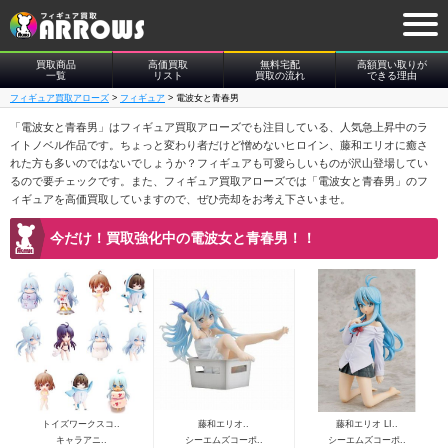
買取商品
高価買取
無料宅配
高額買い取りが
一覧
リスト
買取の流れ
できる理由
フィギュア買取アローズ
>
フィギュア
>
電波女と青春男
「電波女と青春男」はフィギュア買取アローズでも注目している、人気急上昇中のラ
イトノベル作品です。ちょっと変わり者だけど憎めないヒロイン、藤和エリオに癒さ
れた方も多いのではないでしょうか？フィギュアも可愛らしいものが沢山登場してい
るので要チェックです。また、フィギュア買取アローズでは「電波女と青春男」のフ
ィギュアを高価買取していますので、ぜひ売却をお考え下さいませ。
今だけ！買取強化中の電波女と青春男！！
トイズワークスコ..
藤和エリオ..
藤和エリオ LI..
キャラアニ..
シーエムズコーポ..
シーエムズコーポ..