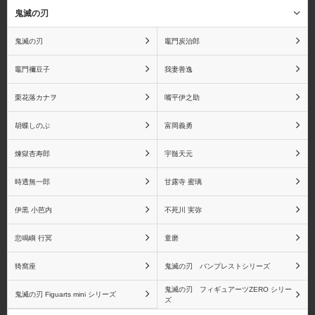
鬼滅の刃
鬼滅の刃
竈門炭治郎
竈門禰󠄀豆子
我妻善逸
赤犬(サカズキ)
バギー
栗花落カナヲ
嘴平伊之助
胡蝶しのぶ
富岡義勇
煉獄杏寿郎
宇髄天元
マルコ
シルバーズ・レイリー
時透無一郎
甘露寺 蜜璃
伊黒 小芭内
不死川 実弥
ゴール・D・ロジャー
センゴク
悲鳴嶼 行冥
童磨
猗窩座
鬼滅の刃 バンプレストシリーズ
鬼滅の刃 フィギュアーツZERO シリー
鬼滅の刃 Figuarts mini シリーズ
ズ