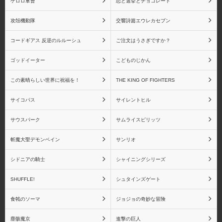
ケロロ軍曹
恋と選挙とチョコレート
攻殻機動隊
交響詩篇エウレカセブン
魔法少女まどか☆マギ
魔法少女まどか☆マギカ
カ RAHシリーズ
Figuarts miniシリーズ
コードギアス 反逆のルルーシュ
ご注文はうさぎですか？
ゴッドイーター
こどものじかん
この素晴らしい世界に祝福を！
THE KING OF FIGHTERS
シャイニングシリーズ
シャイニング・アーク
サイコパス
サイレントヒル
サウスパーク
サムライスピリッツ
斬魔大聖デモンベイン
サンリオ
シャイニングウィンド
シャイニング・ティアー
ズ
シドニアの騎士
シャイニングシリーズ
SHUFFLE!
シュタインズゲート
食戟のソーマ
ジョジョの奇妙な冒険
シャイニング・ハーツ
シャイニング・フォー
塵骸魔京
進撃の巨人