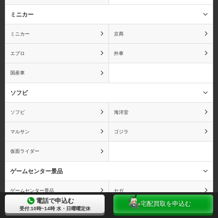
オーディンスフィア
おジャ魔女どれみ
ミニカー
ミニカー
京商
エブロ
外車
おそ松さん
おねがい☆ティーチャー
国産車
ソフビ
ソフビ
海洋堂
俺の妹がこんなに可愛い
カードキャプターさくら
わけがない
マルサン
ゴジラ
仮面ライダー
ゲームセンター景品
カウボーイビバップ
かのこん
ゲームセンター景品
セガ
電話で申込む
宅配買取を申込む
受付:10時~14時 水・日曜曜定休
コナミ
非公開: プリパラ