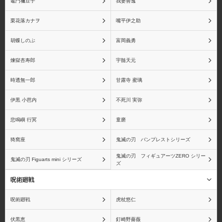
竈門禰󠄀豆子
我妻善逸
栗花落カナヲ
嘴平伊之助
胡蝶しのぶ
富岡義勇
赤犬(サカズキ)
バギー
煉獄杏寿郎
宇髄天元
時透無一郎
甘露寺 蜜璃
伊黒 小芭内
不死川 実弥
マルコ
シルバーズ・レイリー
悲鳴嶼 行冥
童磨
猗窩座
鬼滅の刃 バンプレストシリーズ
鬼滅の刃 フィギュアーツZERO シリー
ゴール・D・ロジャー
センゴク
鬼滅の刃 Figuarts mini シリーズ
ズ
呪術廻戦
呪術廻戦
虎杖悠仁
ゲッコー・モリア
黒ひげ(マーシャル・D・
伏黒恵
釘崎野薔薇