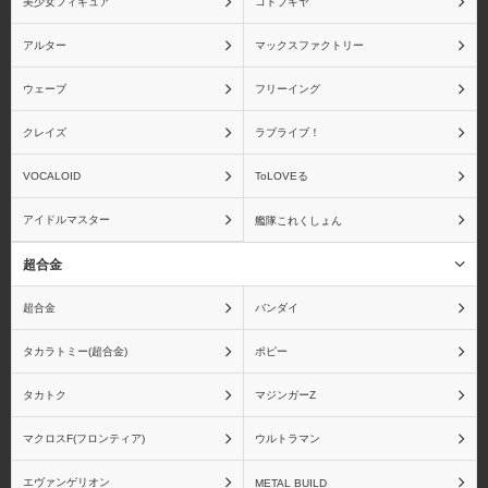
美少女フィギュア
コトブキヤ
アルター
マックスファクトリー
スカイチューブ
ダイキ工業
ウェーブ
フリーイング
クレイズ
ラブライブ！
VOCALOID
ToLOVEる
ディ・モールト ベネ
ねんどろいど
アイドルマスター
艦隊これくしょん
超合金
超合金
バンダイ
ビート
ファットカンパニー
タカラトミー(超合金)
ポピー
タカトク
マジンガーZ
マクロスF(フロンティア)
ウルトラマン
ブロッコリー
ペンギンパレード
エヴァンゲリオン
METAL BUILD