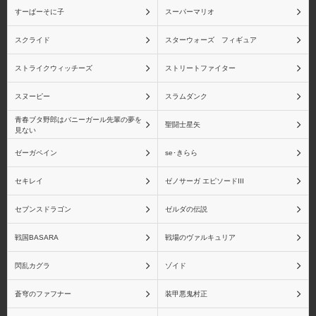
すーぱーそに子
スーパーマリオ
スクライド
スターウォーズ フィギュア
ストライクウィッチーズ
ストリートファイター
シャイニングブレイド
シャイニング・レゾナン
ス
スヌーピー
スラムダンク
青春ブタ野郎はバニーガール先輩の夢を
聖闘士星矢
見ない
ゼーガペイン
se･きらら
ペルソナシリーズ
ペルソナ2
セキレイ
ゼノサーガ エピソードIII
セブンスドラゴン
ゼルダの伝説
戦国BASARA
戦場のヴァルキュリア
ペルソナ3
ペルソナ4
閃乱カグラ
ゾイド
蒼穹のファフナー
装甲悪鬼村正