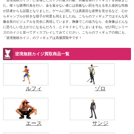
「逆境無頼カイジ」に登場したカイジの最大の敵、兵藤会長のフィギュアを買取まし
た。様々な賭博行為を行い、金を返せない者には容赦ない罰を与える非人道的な性格
が読者からも話題となりました。ゲームに関しては真面目な姿勢を見せるなど、心か
らギャンブルが好きな様子が何度も伺えましたね。こちらのフィギュアではそんな兵
藤会長のビジュアルを完全に再現しています。胸像でこの迫力なら、全身像はどんな
に恐ろしい仕上がりになるんだろう…とドキドキしてしまいますね。ぜひ同じシリー
ズのカイジと並べてディスプレイしてみてください。こちらのフィギュアの他にも、
「逆境無頼カイジ」のフィギュアは高価買取中です！
逆境無頼カイジ買取商品一覧
ルフィ
ゾロ
エース
サンジ