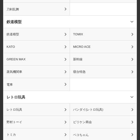
刀剣乱舞
鉄道模型
アズールレーン
アトリエシリーズ
鉄道模型
TOMIX
KATO
MICRO ACE
GREEN MAX
新幹線
あの夏で待ってる
あの日見た花の名前を僕
蒸気機関車
寝台特急
達はまだ知らない。
電車
レトロ玩具
レトロ玩具
バンダイ(レトロ玩具)
甘城ブリリアントパーク
ARIA The NATURAL
野村トーイ
ビリケン商会
トミカ
ペコちゃん