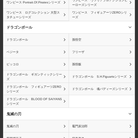
ワンピース ヴァリアブルアクションヒ
ワンピース Portrait.Of.Piratesシリーズ
ーローズシリーズ
ワンピース ログコレクション 大型ス
ワンピース フィギュアーツZEROシリ
タチューシリーズ
ーズ
ロブ・ルッチ
青雉(クザン)
ドラゴンボール
ドラゴンボール
孫悟空
ベジータ
フリーザ
ブルック
モンキー・D・ガープ
ピッコロ
孫悟飯
ドラゴンボール ギガンティックシリー
ドラゴンボール S.H.Figuartsシリーズ
ズ
ドラゴンボール フィギュアーツZERO
ドラゴンボール 魂バディーズシリーズ
シリーズ
バルトロメオ
黄猿(ボルサリーノ)
ドラゴンボール BLOOD OF SAIYANS
シリーズ
鬼滅の刃
鬼滅の刃
竈門炭治郎
ベポ
バーソロミュー・くま