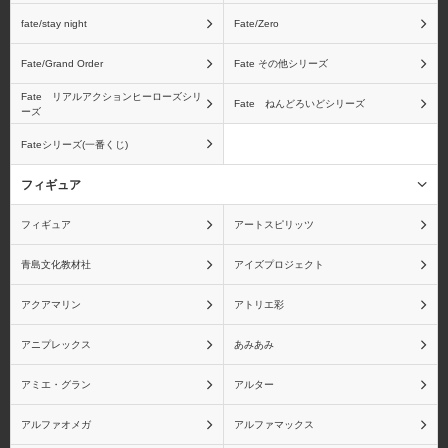
ワンピース フィギュア
孫悟空
fate/stay night
Fate/Zero
ーツZEROシリーズ
Fate/Grand Order
Fate その他シリーズ
Fate リアルアクションヒーローズシリ
Fate ねんどろいどシリーズ
ーズ
Fateシリーズ(一番くじ)
ベジータ
フリーザ
フィギュア
フィギュア
アートスピリッツ
ピッコロ
孫悟飯
青島文化教材社
アイズプロジェクト
アクアマリン
アトリエ彩
アニプレックス
あみあみ
ドラゴンボール ギガン
ドラゴンボール
アミエ・グラン
アルター
ティックシリーズ
S.H.Figuartsシリーズ
アルファオメガ
アルファマックス