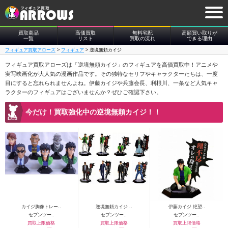
買取商品
高価買取
無料宅配
高額買い取りが
一覧
リスト
買取の流れ
できる理由
フィギュア買取アローズ
>
フィギュア
>
逆境無頼カイジ
フィギュア買取アローズは「逆境無頼カイジ」のフィギュアを高価買取中！アニメや
実写映画化が大人気の漫画作品です。その独特なセリフやキャラクターたちは、一度
目にすると忘れられませんよね。伊藤カイジや兵藤会長、利根川、一条など人気キャ
ラクターのフィギュアはございませんか？ぜひご確認下さい。
今だけ！買取強化中の逆境無頼カイジ！！
カイジ胸像トレー..
逆境無頼カイジ ..
伊藤カイジ 絶望..
セブンツー..
セブンツー..
セブンツー..
買取上限価格
買取上限価格
買取上限価格