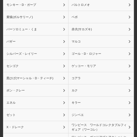
モンキー・D・ガープ
バルトロメオ
スモーカー
たしぎ
黄猿(ボルサリーノ)
ベポ
バーソロミュー・くま
赤犬(サカズキ)
バギー
マルコ
ジュラキュール・ミホー
ジュエリー・ボニー
ク
シルバーズ・レイリー
ゴール・D・ロジャー
センゴク
ゲッコー・モリア
黒ひげ(マーシャル・D・ティーチ)
コアラ
ゴーイング・メリー号
ペローナ
ボン・クレー
カク
エネル
キラー
ゼット
ジンベエ
ユースタス・キッド
レベッカ
ワンピース ワールドコレクタブルフィ
X・ドレーク
ギュア（ワーコレ）