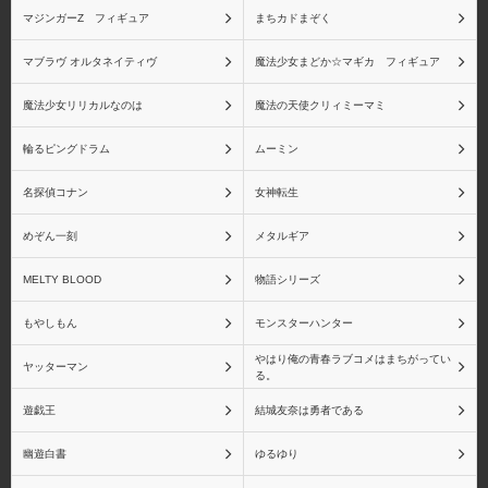
アルファオメガ
アルファマックス
マジンガーZ フィギュア
まちカドまぞく
マブラヴ オルタネイティヴ
魔法少女まどか☆マギカ フィギュア
魔法少女リリカルなのは
魔法の天使クリィミーマミ
一番くじ
エヴォリューショントイ
輪るピングドラム
ムーミン
名探偵コナン
女神転生
めぞん一刻
メタルギア
エンブレイスジャパン
オーキッドシード
MELTY BLOOD
物語シリーズ
もやしもん
モンスターハンター
やはり俺の青春ラブコメはまちがってい
ヤッターマン
る。
回天堂
Gift
遊戯王
結城友奈は勇者である
幽遊白書
ゆるゆり