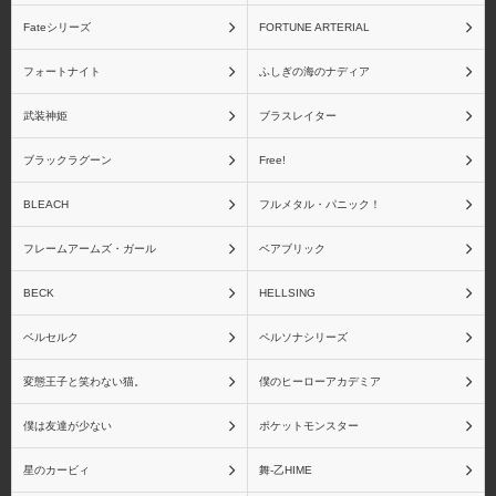
Fateシリーズ
FORTUNE ARTERIAL
フォートナイト
ふしぎの海のナディア
アクアマリン
アトリエ彩
武装神姫
ブラスレイター
ブラックラグーン
Free!
BLEACH
フルメタル・パニック！
アニプレックス
あみあみ
フレームアームズ・ガール
ベアブリック
BECK
HELLSING
ベルセルク
ペルソナシリーズ
アミエ・グラン
アルター
変態王子と笑わない猫。
僕のヒーローアカデミア
僕は友達が少ない
ポケットモンスター
星のカービィ
舞-乙HIME