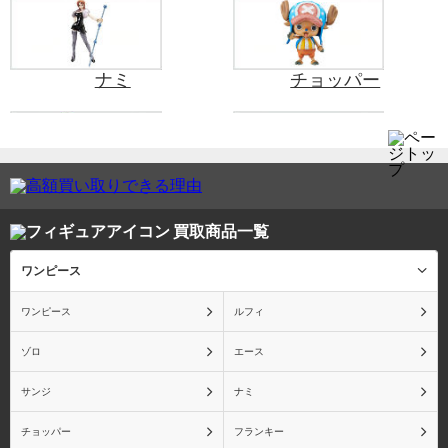
ナミ
チョッパー
フランキー
ウソップ
買取商品一覧
ワンピース
ロビン
シャンクス
ワンピース
ルフィ
ゾロ
エース
サンジ
ナミ
トラファルガー・ロー
ボア・ハンコック
チョッパー
フランキー