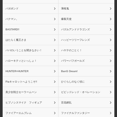
バガボンド
薄桜鬼
Fate/Grand Order
Fate その他シリーズ
バクマン。
爆裂天使
BASTARD!!
パズルアンドドラゴンズ
はたらく魔王さま
ハッピーツリーフレンズ
Fate リアルアクション
Fate ねんどろいどシリ
パパのいうことを聞きなさい！
ハヤテのごとく！
ヒーローズシリーズ
ーズ
ハローキティといっしょ！
パワーパフガールズ
HUNTER×HUNTER
BanG Dream!
Piaキャロットへようこそ!!
ひぐらしのなく頃に
Fateシリーズ(一番くじ)
アートスピリッツ
美少女戦士セーラームーン
ビビッドレッド・オペレーション
ヒプノシスマイク フィギュア
百花繚乱
ファイアーエムブレム
ファイナルファンタジー
青島文化教材社
アイズプロジェクト