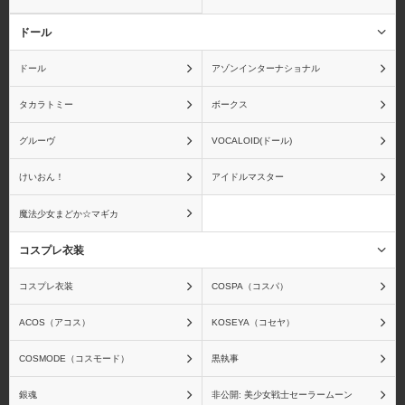
ドール
ドール
アゾンインターナショナル
ムービック
メガハウス
タカラトミー
ボークス
グルーヴ
VOCALOID(ドール)
けいおん！
アイドルマスター
メディアファクトリー
メディコムトイ
魔法少女まどか☆マギカ
コスプレ衣装
コスプレ衣装
COSPA（コスパ）
蒼き鋼のアルペジオ
青の祓魔師
ACOS（アコス）
KOSEYA（コセヤ）
COSMODE（コスモード）
黒執事
銀魂
非公開: 美少女戦士セーラームーン
アクエリオンEVOL
アクセルワールド