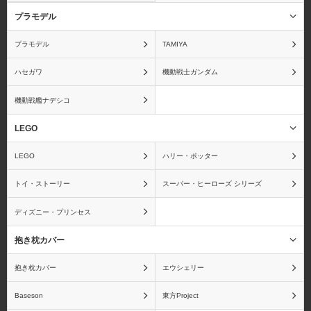
プラモデル
暗殺教室
あんさんぶるスターズ！
プラモデル
TAMIYA
ハセガワ
機動戦士ガンダム
機動戦艦ナデシコ
アンパンマン
IS〈インフィニット・ス
トラトス〉
LEGO
LEGO
ハリー・ポッター
トイ・ストーリー
スーパー・ヒーローズ シリーズ
ウィッチブレイド
ウサビッチ
ディズニー・プリンセス
抱き枕カバー
抱き枕カバー
エウシェリー
うたの☆プリンスさまっ
宇宙戦艦ヤマト
♪
Baseson
東方Project