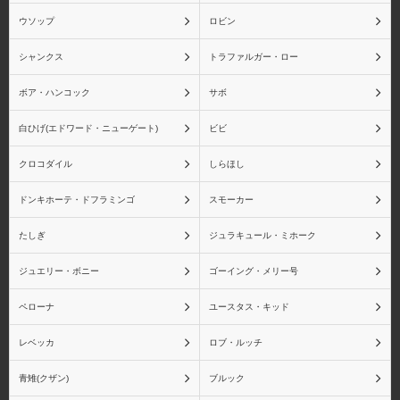
ウソップ
ロビン
シャンクス
トラファルガー・ロー
サボ
白ひげ(エドワード・ニュ
ボア・ハンコック
サボ
ーゲート)
白ひげ(エドワード・ニューゲート)
ビビ
クロコダイル
しらほし
ドンキホーテ・ドフラミンゴ
スモーカー
ビビ
クロコダイル
たしぎ
ジュラキュール・ミホーク
ジュエリー・ボニー
ゴーイング・メリー号
ペローナ
ユースタス・キッド
しらほし
ドンキホーテ・ドフラミ
ンゴ
レベッカ
ロブ・ルッチ
青雉(クザン)
ブルック