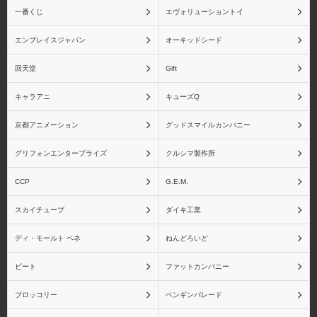
一番くじ
エヴォリューショントイ
エンブレイスジャパン
オーキッドシード
ドラゴンボール フィギ
ドラゴンボール 魂バデ
ュアーツZEROシリーズ
ィーズシリーズ
回天堂
Gift
キャラアニ
キューズQ
京都アニメーション
グッドスマイルカンパニー
ドラゴンボール
竈門炭治郎
グリフォンエンタープライズ
クルシマ製作所
BLOOD OF SAIYANSシ
リーズ
CCP
G.E.M.
スカイチューブ
ダイキ工業
ディ・モールト ベネ
ねんどろいど
竈門禰󠄀豆子
我妻善逸
ビート
ファットカンパニー
ブロッコリー
ペンギンパレード