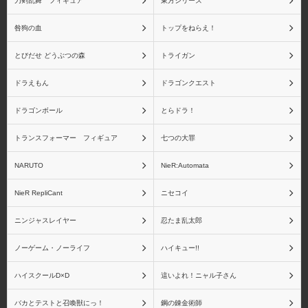
刀剣乱舞 フィギュア
東方シリーズ
接
ットアセロラオリオンハ
ートアンダーブレード
咎狗の血
トップをねらえ！
とびだせ どうぶつの森
トライガン
ドラえもん
ドラゴンクエスト
物語シリーズ その他キ
NieR:Automata
ドラゴンボール
とらドラ！
ャラクター
トランスフォーマー フィギュア
七つの大罪
NARUTO
NieR:Automata
NieR RepliCant
ニセコイ
NieR RepliCant
Fateシリーズ
ニンジャスレイヤー
忍たま乱太郎
ノーゲーム・ノーライフ
ハイキュー!!
fate/stay night
Fate/Zero
ハイスクールD×D
這いよれ！ニャル子さん
バカとテストと召喚獣にっ！
鋼の錬金術師