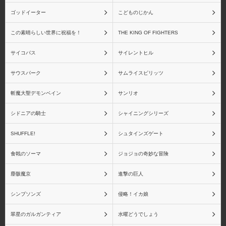
魔法少女まどか☆マギ
魔法少女まどか☆マギカ
ゴッドイーター
こどものじかん
カ RAHシリーズ
Figuarts miniシリーズ
この素晴らしい世界に祝福を！
THE KING OF FIGHTERS
サイコパス
サイレントヒル
サウスパーク
サムライスピリッツ
シャイニングシリーズ
シャイニング・アーク
斬魔大聖デモンベイン
サンリオ
シドニアの騎士
シャイニングシリーズ
SHUFFLE!
シュタインズゲート
シャイニングウィンド
シャイニング・ティアー
ズ
食戟のソーマ
ジョジョの奇妙な冒険
塵骸魔京
進撃の巨人
シンプソンズ
侵略！イカ娘
シャイニング・ハーツ
シャイニング・フォー
翠星のガルガンティア
水曜どうでしょう
ス・フェザー