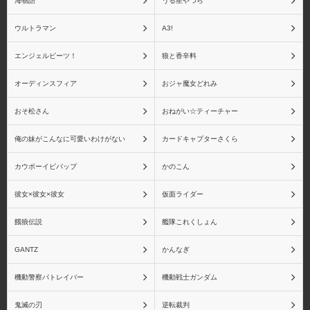
海物語
うる星やつら
ウルトラマン
A3!
伊黒 小芭内
不死川 実弥
エンジェルビーツ！
狼と香辛料
オーディンスフィア
おジャ魔女どれみ
おそ松さん
悲鳴嶼 行冥
おねがい☆ティーチャー
童磨
俺の妹がこんなに可愛いわけがない
カードキャプターさくら
カウボーイビバップ
かのこん
猗窩座
鬼滅の刃 バンプレスト
彼女×彼女×彼女
仮面ライダー
シリーズ
餓狼伝説
艦隊これくしょん
GANTZ
かんなぎ
機動警察パトレイバー
機動戦士ガンダム
鬼滅の刃 Figuarts mini シ
鬼滅の刃 フィギュアー
リーズ
ツZERO シリーズ
鬼滅の刃
逆転裁判