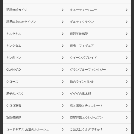
逆境無頼カイジ
キューティーハニー
境界線上のホライゾン
ギルティクラウン
虎杖悠仁
伏黒恵
キルラキル
銀河英雄伝説
キングダム
銀魂 フィギュア
キン肉マン
クイーンズブレイド
釘崎野薔薇
五条悟
CLANNAD
グランブルーファンタジー
クローズ
鉄のラインバレル
黒子のバスケ
ゲゲゲの鬼太郎
魔法少女まどか☆マギカ
魔法少女まどか☆マギカ
ケロロ軍曹
恋と選挙とチョコレート
(一番くじ)
攻殻機動隊
交響詩篇エウレカセブン
コードギアス 反逆のルルーシュ
ご注文はうさぎですか？