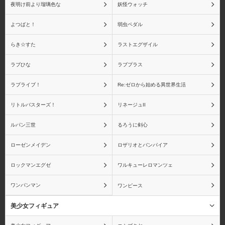
夜明け前より瑠璃色な
妖怪ウォッチ
キャラアニ
キューズQ
よつばと！
弱虫ペダル
らき☆すた
ラストエグザイル
ラブひな
ラブプラス
京都アニメーション
グッドスマイルカンパニ
ー
ラブライブ！
Re:ゼロから始める異世界生活
リトルバスターズ！
リネージュII
ルパン三世
るろうに剣心
グリフォンエンタープラ
クルシマ製作所
ローゼンメイデン
ロザリオとバンパイア
イズ
ロックマンエグゼ
ワルキューレロマンツェ
ワンパンマン
ワンピース
美少女フィギュア
CCP
G.E.M.