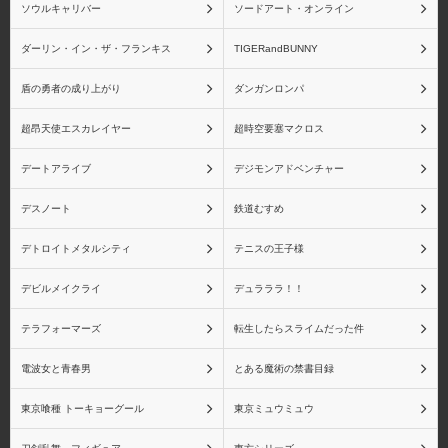
ソウルキャリバー
ソードアート・オンライン
物語シリーズ 戦場ヶ原
物語シリーズ 忍野忍
ひたぎ
ダーリン・イン・ザ・フランキス
TIGERandBUNNY
盾の勇者の成り上がり
ダンガンロンパ
超昂天使エスカレイヤー
超時空要塞マクロス
物語シリーズ 八九寺真
物語シリーズ 阿良々木
デートアライブ
デジモンアドベンチャー
宵
月火
デスノート
鉄道むすめ
デトロイトメタルシティ
テニスの王子様
デビルメイクライ
デュラララ！！
物語シリーズ 阿良々木
物語シリーズ 羽川翼
火憐
テラフォーマーズ
転生したらスライムだった件
電波女と青春男
とある魔術の禁書目録
東京喰種 トーキョーグール
東京ミュウミュウ
物語シリーズ 斧乃木余
物語シリーズ キスショ