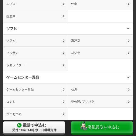
エブロ
外車
国産車
ソフビ
おそ松さん
おねがい☆ティーチャー
ソフビ
海洋堂
マルサン
ゴジラ
仮面ライダー
俺の妹がこんなに可愛い
カードキャプターさくら
わけがない
ゲームセンター景品
ゲームセンター景品
セガ
コナミ
非公開: プリパラ
カウボーイビバップ
かのこん
ねこあつめ
電話で申込む
一番くじ
宅配買取を申込む
受付:10時~14時 水・日曜曜定休