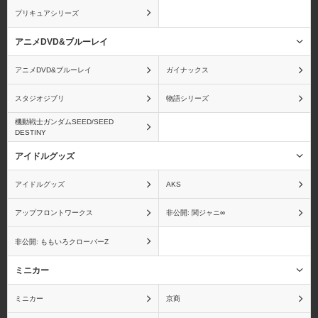
プリキュアシリーズ
アニメDVD&ブルーレイ
海物語
うる星やつら
アニメDVD&ブルーレイ
ガイナックス
スタジオジブリ
物語シリーズ
機動戦士ガンダムSEED/SEED
DESTINY
ウルトラマン
A3!
アイドルグッズ
アイドルグッズ
AKS
アップフロントワークス
非公開: 関ジャニ∞
エンジェルビーツ！
狼と香辛料
非公開: ももいろクローバーZ
ミニカー
ミニカー
京商
オーディンスフィア
おジャ魔女どれみ