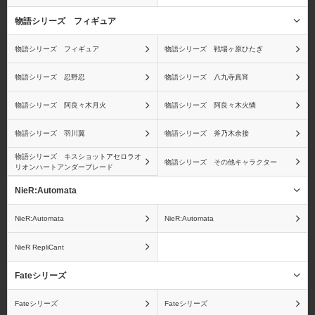
ジンベエ
X・ドレーク
物語シリーズ フィギュア
物語シリーズ フィギュア
物語シリーズ 戦場ヶ原ひたぎ
物語シリーズ 忍野忍
物語シリーズ 八九寺真宵
ワンピース ワールドコ
ワンピース
物語シリーズ 阿良々木月火
物語シリーズ 阿良々木火憐
レクタブルフィギュア
Portrait.Of.Piratesシリー
（ワーコレ）
ズ
物語シリーズ 羽川翼
物語シリーズ 斧乃木余接
物語シリーズ キスショットアセロラオ
物語シリーズ その他キャラクター
リオンハートアンダーブレード
NieR:Automata
ワンピース ヴァリアブ
ワンピース ログコレク
NieR:Automata
NieR:Automata
ルアクションヒーローズ
ション 大型スタチューシ
シリーズ
リーズ
NieR RepliCant
Fateシリーズ
Fateシリーズ
Fateシリーズ