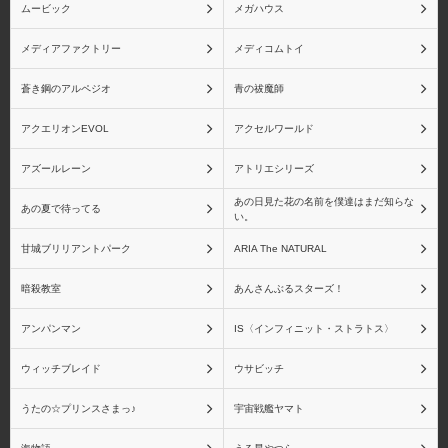
ムービック
メガハウス
栗花落カナヲ
嘴平伊之助
メディアファクトリー
メディコムトイ
蒼き鋼のアルペジオ
青の祓魔師
アクエリオンEVOL
アクセルワールド
胡蝶しのぶ
富岡義勇
アズールレーン
アトリエシリーズ
あの日見た花の名前を僕達はまだ知らな
あの夏で待ってる
い。
甘城ブリリアントパーク
ARIA The NATURAL
煉獄杏寿郎
宇髄天元
暗殺教室
あんさんぶるスターズ！
アンパンマン
IS〈インフィニット・ストラトス〉
ウィッチブレイド
ウサビッチ
時透無一郎
甘露寺 蜜璃
うたの☆プリンスさまっ♪
宇宙戦艦ヤマト