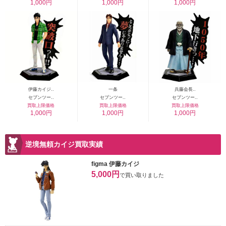
1,000円
1,000円
1,000円
伊藤カイジ..
一条
兵藤会長..
セブンツー..
セブンツー..
セブンツー..
買取上限価格
買取上限価格
買取上限価格
1,000円
1,000円
1,000円
逆境無頼カイジ買取実績
figma 伊藤カイジ
5,000円
で買い取りました