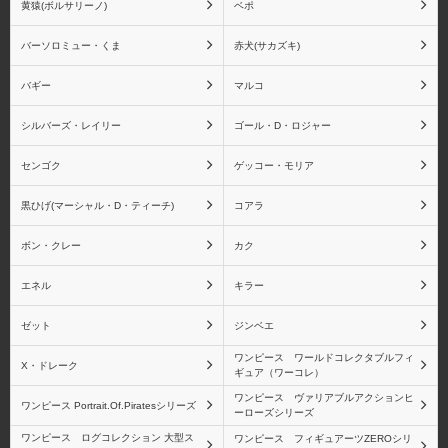
黄猿(ボルサリーノ)
ベポ
バーソロミュー・くま
赤犬(サカズキ)
バギー
マルコ
シルバーズ・レイリー
ゴール・D・ロジャー
センゴク
ゲッコー・モリア
黒ひげ(マーシャル・D・ティーチ)
コアラ
ボン・クレー
カク
エネル
キラー
ゼット
ジンベエ
ワンピース ワールドコレクタブルフィ
X・ドレーク
ギュア（ワーコレ）
ワンピース ヴァリアブルアクションヒ
ワンピース Portrait.Of.Piratesシリーズ
ーローズシリーズ
ワンピース ログコレクション 大型ス
ワンピース フィギュアーツZEROシリ