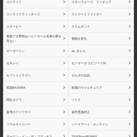
スクライド
スターウォーズ フィギュア
ストライクウィッチーズ
ストリートファイター
スヌーピー
スラムダンク
青春ブタ野郎はバニーガール先輩の夢を
聖闘士星矢
見ない
ゼーガペイン
se･きらら
セキレイ
ゼノサーガ エピソードIII
セブンスドラゴン
ゼルダの伝説
戦国BASARA
戦場のヴァルキュリア
閃乱カグラ
ゾイド
蒼穹のファフナー
装甲悪鬼村正
ソウルキャリバー
ソードアート・オンライン
ダーリン・イン・ザ・フランキス
TIGERandBUNNY