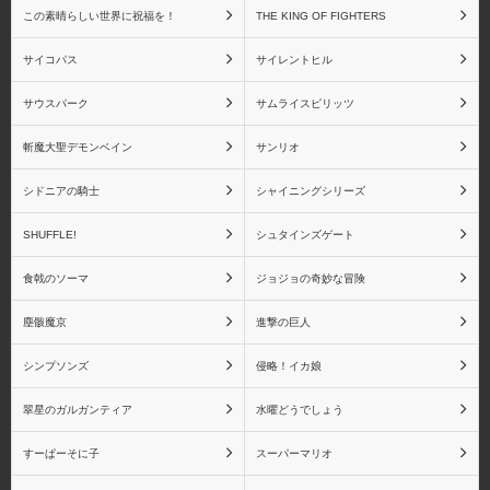
この素晴らしい世界に祝福を！
THE KING OF FIGHTERS
サイコパス
サイレントヒル
サウスパーク
サムライスピリッツ
斬魔大聖デモンベイン
サンリオ
シドニアの騎士
シャイニングシリーズ
SHUFFLE!
シュタインズゲート
食戟のソーマ
ジョジョの奇妙な冒険
塵骸魔京
進撃の巨人
シンプソンズ
侵略！イカ娘
翠星のガルガンティア
水曜どうでしょう
すーぱーそに子
スーパーマリオ