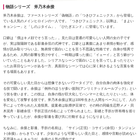
物語シリーズ 斧乃木余接
斧乃木余接は、ファーストシリーズ「偽物語」の「つきひフェニックス」から登場し
ている人気のメインヒロインの一人です。「つきひフェニックス」以降は、「まよい
キョンシー」と「しのぶタイム」、「ひたぎエンド」に登場しています。
口癖は「僕はキメ顔でそう言った」。見た目は普通の可愛らしい人間の女の子です
が、実は陰陽師である影逢余弦の式神です。口癖とは裏腹にあまり表情が動かず、感
情が読み取りづらい上、無表情で面白いことを言う不思議な性格です。自身が怪異で
あるため、人間の影響を受けやすく、一時期は喋った後に「イェーイ」と言う癖がつ
いていたこともありました。シリアスなシーンで面白いことを言ってしまったりとい
ったお茶目なシーンがある一方、真面目なシーンでは心に深く刺さるような言葉を発
する場面もあります。
その可愛らしい見た目からは想像できないパワータイプで、自分自身の肉体を強化す
る技で闘います。余接は「例外のほうが多い規則(アンリミテッドルールブック)」とい
う技を使います。この技は、自身の指が巨大化してハンマーと化したりといった、体
を変化して攻撃する技です。斧乃木余接は実は100年生きた人間をベースにして、人の
手によって作られた人造怪異。提案者は臥煙伊豆湖で、その時の同級生忍野メメ・貝
木泥舟・影縫余弦・手折正弦の5名によって作られました。影縫と手折が所有権を巡り
争っていましたが、余接が影逢を選び共に行動するようになりました。
ちなみに、余接と影逢、手折の名前は、「サイン(正弦)・コサイン(余弦)・タンジェン
ト(余接)」からきています。少女のような可愛らしい見た目と、感情や言動が読めない
不思議ちゃんキャラが、余接の人気の理由です。