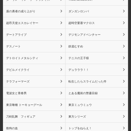
盾の勇者の成り上がり
ダンガンロンパ
超昂天使エスカレイヤー
超時空要塞マクロス
デートアライブ
デジモンアドベンチャー
デスノート
鉄道むすめ
デトロイトメタルシティ
テニスの王子様
デビルメイクライ
デュラララ！！
テラフォーマーズ
転生したらスライムだった件
電波女と青春男
とある魔術の禁書目録
東京喰種 トーキョーグール
東京ミュウミュウ
刀剣乱舞 フィギュア
東方シリーズ
咎狗の血
トップをねらえ！