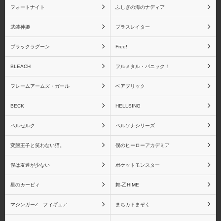
フォートナイト
ふしぎの海のナディア
武装神姫
ブラスレイター
ブラックラグーン
Free!
BLEACH
フルメタル・パニック！
フレームアームズ・ガール
ベアブリック
BECK
HELLSING
ベルセルク
ペルソナシリーズ
変態王子と笑わない猫。
僕のヒーローアカデミア
僕は友達が少ない
ポケットモンスター
星のカービィ
舞-乙HIME
マジンガーZ フィギュア
まちカドまぞく