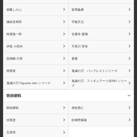
胡蝶しのぶ
富岡義勇
煉獄杏寿郎
宇髄天元
時透無一郎
甘露寺 蜜璃
伊黒 小芭内
不死川 実弥
悲鳴嶼 行冥
童磨
猗窩座
鬼滅の刃 バンプレストシリーズ
鬼滅の刃 フィギュアーツZERO シリー
鬼滅の刃 Figuarts mini シリーズ
ズ
呪術廻戦
呪術廻戦
虎杖悠仁
伏黒恵
釘崎野薔薇
五条悟