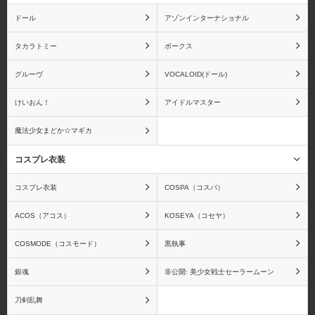
ドール
アゾンインターナショナル
タカラトミー
ボークス
グルーヴ
VOCALOID(ドール)
けいおん！
アイドルマスター
魔法少女まどか☆マギカ
コスプレ衣装
コスプレ衣装
COSPA（コスパ）
ACOS（アコス）
KOSEYA（コセヤ）
COSMODE（コスモード）
黒執事
銀魂
非公開: 美少女戦士セーラームーン
刀剣乱舞