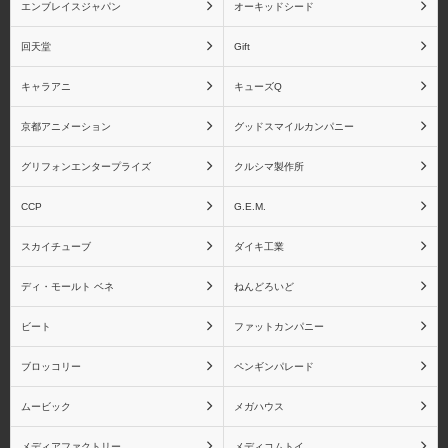
エンブレイスジャパン
オーキッドシード
回天堂
Gift
キャラアニ
キューズQ
京都アニメーション
グッドスマイルカンパニー
グリフォンエンタープライズ
クルシマ製作所
CCP
G.E.M.
スカイチューブ
ダイキ工業
ディ・モールト ベネ
ねんどろいど
ビート
ファットカンパニー
ブロッコリー
ペンギンパレード
ムービック
メガハウス
メディアファクトリー
メディコムトイ