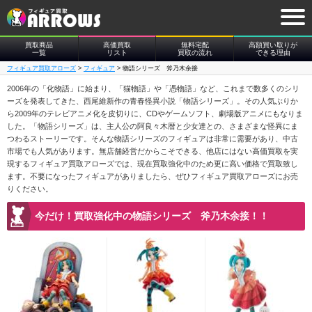
買取商品
高価買取
無料宅配
高額買い取りが
一覧
リスト
買取の流れ
できる理由
フィギュア買取アローズ
>
フィギュア
>
物語シリーズ 斧乃木余接
2006年の「化物語」に始まり、「猫物語」や「憑物語」など、これまで数多くのシリ
ーズを発表してきた、西尾維新作の青春怪異小説「物語シリーズ」。その人気ぶりか
ら2009年のテレビアニメ化を皮切りに、CDやゲームソフト、劇場版アニメにもなりま
した。「物語シリーズ」は、主人公の阿良々木暦と少女達との、さまざまな怪異にま
つわるストーリーです。そんな物語シリーズのフィギュアは非常に需要があり、中古
市場でも人気があります。無店舗経営だからこそできる、他店にはない高価買取を実
現するフィギュア買取アローズでは、現在買取強化中のため更に高い価格で買取致し
ます。不要になったフィギュアがありましたら、ぜひフィギュア買取アローズにお売
りください。
今だけ！買取強化中の物語シリーズ 斧乃木余接！！