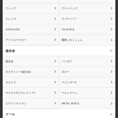
ウェーブ
フリーイング
クレイズ
ラブライブ！
VOCALOID
ToLOVEる
アイドルマスター
艦隊これくしょん
超合金
超合金
バンダイ
タカラトミー(超合金)
ポピー
タカトク
マジンガーZ
マクロスF(フロンティア)
ウルトラマン
エヴァンゲリオン
METAL BUILD
ドール