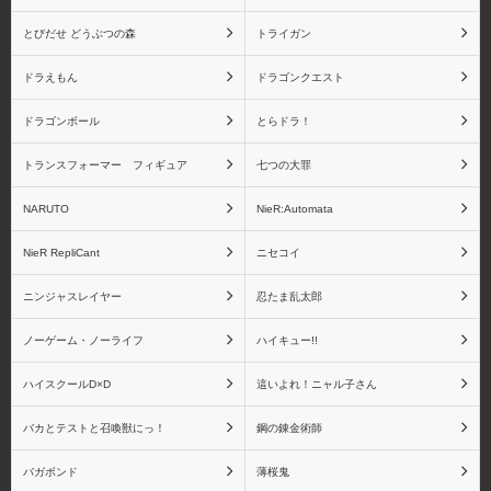
とびだせ どうぶつの森
トライガン
ドラえもん
ドラゴンクエスト
ドラゴンボール
とらドラ！
トランスフォーマー フィギュア
七つの大罪
NARUTO
NieR:Automata
NieR RepliCant
ニセコイ
ニンジャスレイヤー
忍たま乱太郎
ノーゲーム・ノーライフ
ハイキュー!!
ハイスクールD×D
這いよれ！ニャル子さん
バカとテストと召喚獣にっ！
鋼の錬金術師
バガボンド
薄桜鬼