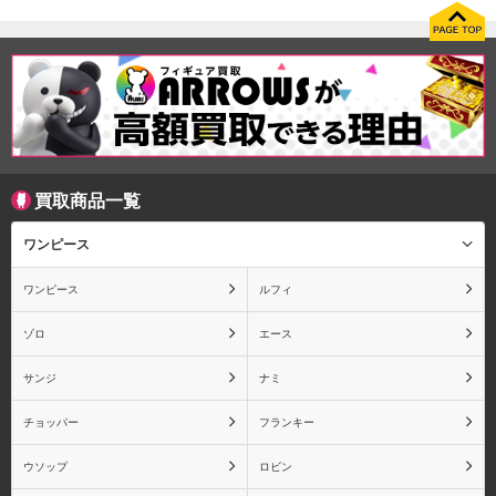
火憐
物語シリーズ 斧乃木余
物語シリーズ キスショ
接
ットアセロラオリオンハ
ートアンダーブレード
買取商品一覧
ワンピース
ワンピース
ルフィ
物語シリーズ その他キ
ゾロ
エース
ャラクター
サンジ
ナミ
チョッパー
フランキー
ウソップ
ロビン