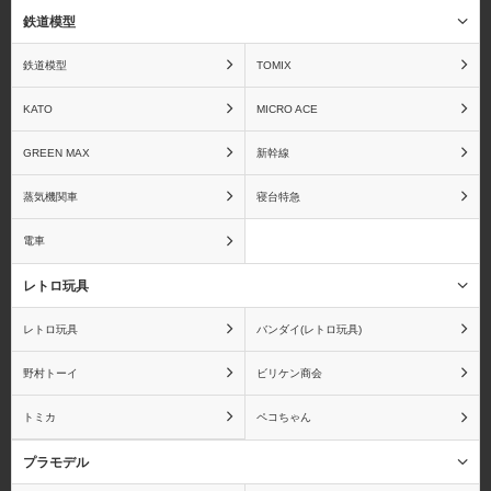
鉄道模型
鉄道模型
TOMIX
KATO
MICRO ACE
GREEN MAX
新幹線
蒸気機関車
寝台特急
電車
レトロ玩具
レトロ玩具
バンダイ(レトロ玩具)
野村トーイ
ビリケン商会
トミカ
ペコちゃん
プラモデル