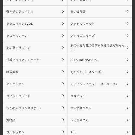
蒼き鋼のアルペジオ
青の祓魔師
アクエリオンEVOL
アクセルワールド
アズールレーン
アトリエシリーズ
あの日見た花の名前を僕達はまだ知らな
あの夏で待ってる
い。
甘城ブリリアントパーク
ARIA The NATURAL
暗殺教室
あんさんぶるスターズ！
アンパンマン
IS〈インフィニット・ストラトス〉
ウィッチブレイド
ウサビッチ
うたの☆プリンスさまっ♪
宇宙戦艦ヤマト
海物語
うる星やつら
ウルトラマン
A3!