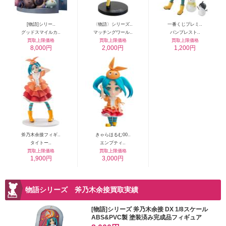
[物語]シリー..
〈物語〉シリーズ..
一番くじプレミ..
グッドスマイルカ..
マッチングワール..
バンプレスト..
買取上限価格
買取上限価格
買取上限価格
8,000円
2,000円
1,200円
斧乃木余接フィギ..
きゃらほるむ00..
タイトー..
エンプティ..
買取上限価格
買取上限価格
1,900円
3,000円
物語シリーズ 斧乃木余接買取実績
[物語]シリーズ 斧乃木余接 DX 1/8スケール
ABS&PVC製 塗装済み完成品フィギュア