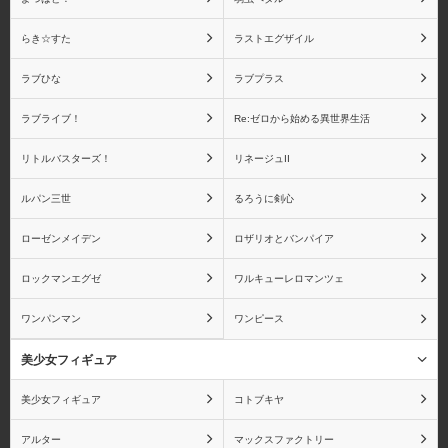
らき☆すた
ラストエグザイル
ラブひな
ラブプラス
ラブライブ！
Re:ゼロから始める異世界生活
リトルバスターズ！
リネージュII
ルパン三世
るろうに剣心
ローゼンメイデン
ロザリオとバンパイア
ロックマンエグゼ
ワルキューレロマンツェ
ワンパンマン
ワンピース
美少女フィギュア
美少女フィギュア
コトブキヤ
アルター
マックスファクトリー