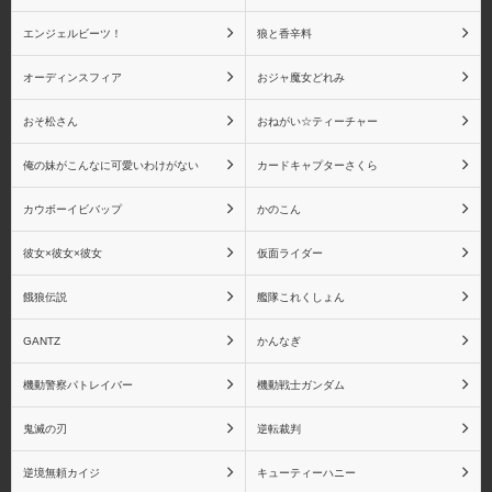
エンジェルビーツ！
狼と香辛料
オーディンスフィア
おジャ魔女どれみ
おそ松さん
おねがい☆ティーチャー
俺の妹がこんなに可愛いわけがない
カードキャプターさくら
カウボーイビバップ
かのこん
彼女×彼女×彼女
仮面ライダー
餓狼伝説
艦隊これくしょん
GANTZ
かんなぎ
機動警察パトレイバー
機動戦士ガンダム
鬼滅の刃
逆転裁判
逆境無頼カイジ
キューティーハニー