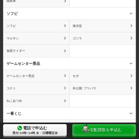
国産車
ソフビ
ソフビ
海洋堂
マルサン
ゴジラ
仮面ライダー
ゲームセンター景品
ゲームセンター景品
セガ
コナミ
非公開: プリパラ
ねこあつめ
一番くじ
一番くじ
アイドルマスター(一番くじ)
電話で申込む
宅配買取を申込む
受付:10時~14時 水・日曜曜定休
銀魂(一番くじ)
ジョジョの奇妙な冒険(一番くじ)