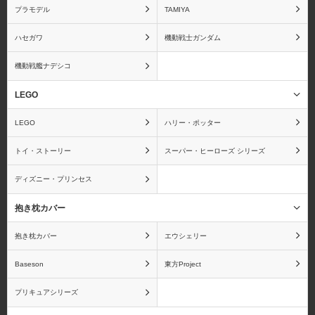
プラモデル
TAMIYA
ハセガワ
機動戦士ガンダム
機動戦艦ナデシコ
LEGO
LEGO
ハリー・ポッター
トイ・ストーリー
スーパー・ヒーローズ シリーズ
ディズニー・プリンセス
抱き枕カバー
抱き枕カバー
エウシェリー
Baseson
東方Project
プリキュアシリーズ