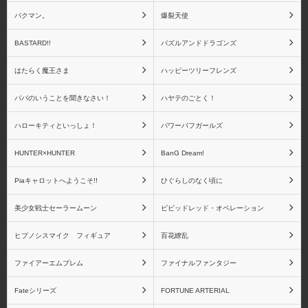
バクマン。
爆裂天使
BASTARD!!
パズルアンドドラゴンズ
はたらく魔王さま
ハッピーツリーフレンズ
パパのいうことを聞きなさい！
ハヤテのごとく！
ハローキティといっしょ！
パワーパフガールズ
HUNTER×HUNTER
BanG Dream!
Piaキャロットへようこそ!!
ひぐらしのなく頃に
美少女戦士セーラームーン
ビビッドレッド・オペレーション
ヒプノシスマイク フィギュア
百花繚乱
ファイアーエムブレム
ファイナルファンタジー
Fateシリーズ
FORTUNE ARTERIAL