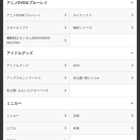
アニメDVD&ブルーレイ
アニメDVD&ブルーレイ
ガイナックス
スタジオジブリ
物語シリーズ
機動戦士ガンダムSEED/SEED
DESTINY
アイドルグッズ
アイドルグッズ
AKS
アップフロントワークス
非公開: 関ジャニ∞
非公開: ももいろクローバーZ
ミニカー
ミニカー
京商
エブロ
外車