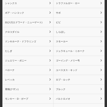
シャンクス
トラファルガー・ロー
ボア・ハンコック
サボ
白ひげ(エドワード・ニューゲート)
ビビ
クロコダイル
しらほし
ドンキホーテ・ドフラミンゴ
スモーカー
たしぎ
ジュラキュール・ミホーク
ジュエリー・ボニー
ゴーイング・メリー号
ペローナ
ユースタス・キッド
レベッカ
ロブ・ルッチ
青雉(クザン)
ブルック
モンキー・D・ガープ
バルトロメオ