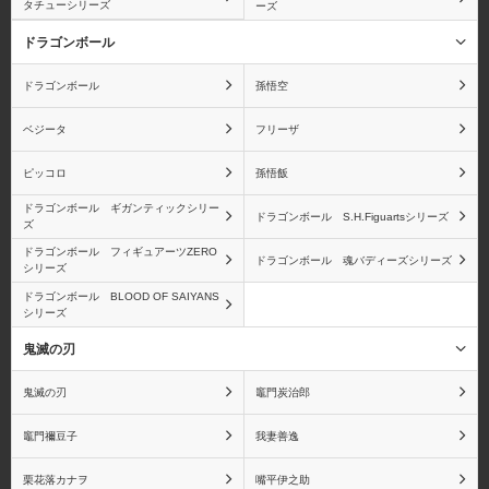
タチューシリーズ
ーズ
ドラゴンボール
ドラゴンボール
孫悟空
ベジータ
フリーザ
ピッコロ
孫悟飯
ドラゴンボール ギガンティックシリー
ドラゴンボール S.H.Figuartsシリーズ
ズ
ドラゴンボール フィギュアーツZERO
ドラゴンボール 魂バディーズシリーズ
シリーズ
ドラゴンボール BLOOD OF SAIYANS
シリーズ
鬼滅の刃
鬼滅の刃
竈門炭治郎
竈門禰󠄀豆子
我妻善逸
栗花落カナヲ
嘴平伊之助