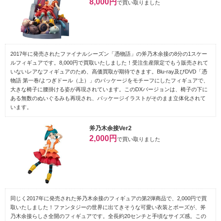
8,000円
で買い取りました
2017年に発売されたファイナルシーズン「憑物語」の斧乃木余接の8分の1スケー
ルフィギュアです。8,000円で買取いたしました！受注生産限定でもう販売されて
いないレアなフィギュアのため、高価買取が期待できます。Blu-ray及びDVD「憑
物語 第一巻/よつぎドール（上）」のパッケージをモチーフにしたフィギュアで、
大きな椅子に腰掛ける姿が再現されています。このDXバージョンは、椅子の下に
ある無数のぬいぐるみも再現され、パッケージイラストがそのまま立体化されて
います。
斧乃木余接Ver2
2,000円
で買い取りました
同じく2017年に発売された斧乃木余接のフィギュアの第2弾商品で、2,000円で買
取いたしました！ファンタジーの世界に出てきそうな可愛い衣装とポーズが、斧
乃木余接らしさ全開のフィギュアです。全長約20センチと手頃なサイズ感。この