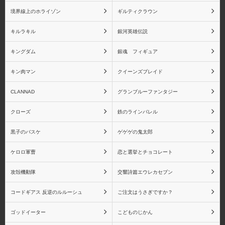
境界線上のホライゾン
ギルティクラウン
キルラキル
銀河英雄伝説
キングダム
銀魂 フィギュア
キン肉マン
クイーンズブレイド
CLANNAD
グランブルーファンタジー
クローズ
鉄のラインバレル
黒子のバスケ
ゲゲゲの鬼太郎
ケロロ軍曹
恋と選挙とチョコレート
攻殻機動隊
交響詩篇エウレカセブン
コードギアス 反逆のルルーシュ
ご注文はうさぎですか？
ゴッドイーター
こどものじかん