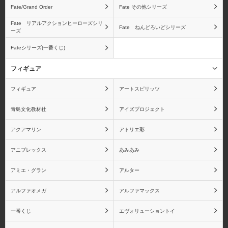
Fate/Grand Order
Fate その他シリーズ
Fate リアルアクションヒーローズシリ
Fate ねんどろいどシリーズ
ーズ
Fateシリーズ(一番くじ)
フィギュア
フィギュア
アートスピリッツ
青島文化教材社
アイズプロジェクト
アクアマリン
アトリエ彩
アニプレックス
あみあみ
アミエ・グラン
アルター
アルファオメガ
アルファマックス
一番くじ
エヴォリューショントイ