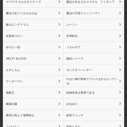
マブラヴ オルタネイティヴ
魔法少女まどか☆マギカ フィギュア
魔法少女リリカルなのは
魔法の天使クリィミーマミ
輪るピングドラム
ムーミン
名探偵コナン
女神転生
めぞん一刻
メタルギア
MELTY BLOOD
物語シリーズ
もやしもん
モンスターハンター
やはり俺の青春ラブコメはまちがってい
ヤッターマン
る。
遊戯王
結城友奈は勇者である
幽遊白書
ゆるゆり
夜明け前より瑠璃色な
妖怪ウォッチ
よつばと！
弱虫ペダル