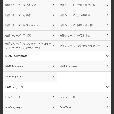
物語シリーズ フィギュア
物語シリーズ 戦場ヶ原ひたぎ
物語シリーズ 忍野忍
物語シリーズ 八九寺真宵
物語シリーズ 阿良々木月火
物語シリーズ 阿良々木火憐
物語シリーズ 羽川翼
物語シリーズ 斧乃木余接
物語シリーズ キスショットアセロラオ
物語シリーズ その他キャラクター
リオンハートアンダーブレード
NieR:Automata
NieR:Automata
NieR:Automata
NieR RepliCant
Fateシリーズ
Fateシリーズ
Fateシリーズ
fate/stay night
Fate/Zero