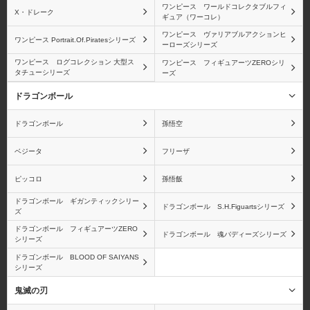
ワンピース ワールドコレクタブルフィ
X・ドレーク
ギュア（ワーコレ）
ロブ・ルッチ
青雉(クザン)
ワンピース ヴァリアブルアクションヒ
ワンピース Portrait.Of.Piratesシリーズ
ーローズシリーズ
ワンピース ログコレクション 大型ス
ワンピース フィギュアーツZEROシリ
タチューシリーズ
ーズ
ドラゴンボール
ブルック
モンキー・D・ガープ
ドラゴンボール
孫悟空
ベジータ
フリーザ
ピッコロ
孫悟飯
バルトロメオ
黄猿(ボルサリーノ)
ドラゴンボール ギガンティックシリー
ドラゴンボール S.H.Figuartsシリーズ
ズ
ドラゴンボール フィギュアーツZERO
ドラゴンボール 魂バディーズシリーズ
シリーズ
ドラゴンボール BLOOD OF SAIYANS
シリーズ
ベポ
バーソロミュー・くま
鬼滅の刃