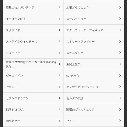
翠星のガルガンティア
水曜どうでしょう
すーぱーそに子
スーパーマリオ
シャイニングブレイド
シャイニング・レゾナン
ス
スクライド
スターウォーズ フィギュア
ストライクウィッチーズ
ストリートファイター
スヌーピー
スラムダンク
ペルソナシリーズ
ペルソナ2
青春ブタ野郎はバニーガール先輩の夢を
聖闘士星矢
見ない
ゼーガペイン
se･きらら
セキレイ
ゼノサーガ エピソードIII
ペルソナ3
ペルソナ4
セブンスドラゴン
ゼルダの伝説
戦国BASARA
戦場のヴァルキュリア
閃乱カグラ
ゾイド