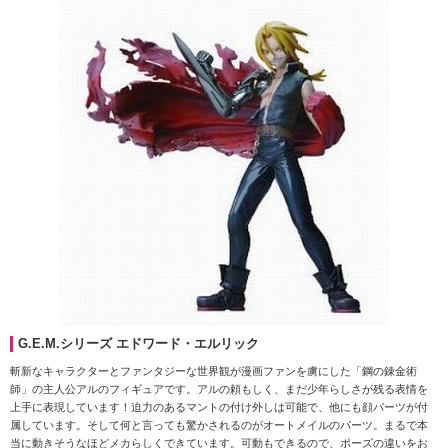
G.E.M.シリーズ エドワード・エルリック
斬新なキャラクターとファンタジーな世界観が漫画ファンを虜にした「鋼の錬金術
師」の主人公アルのフィギュアです。アルの頼もしく、まだ少年らしさが残る表情を
上手に表現しています！迫力のあるマントの付け外しは可能で、他にも顔パーツが付
属しています。そして何と言っても驚かされるのがオートメイルのパーツ。まるで本
当に動きそうなほどメカらしくできています。可動もできるので、ポーズの違いをお