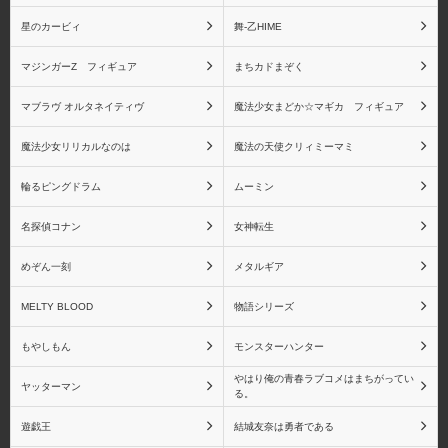
星のカービィ
舞-乙HIME
マジンガーZ フィギュア
まちカドまぞく
一番くじ
エヴォリューショントイ
マブラヴ オルタネイティヴ
魔法少女まどか☆マギカ フィギュア
魔法少女リリカルなのは
魔法の天使クリィミーマミ
輪るピングドラム
ムーミン
エンブレイスジャパン
オーキッドシード
名探偵コナン
女神転生
めぞん一刻
メタルギア
MELTY BLOOD
物語シリーズ
回天堂
Gift
もやしもん
モンスターハンター
やはり俺の青春ラブコメはまちがってい
ヤッターマン
る。
遊戯王
結城友奈は勇者である
キャラアニ
キューズQ