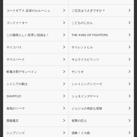
魔法少女まどか☆マギ
魔法少女まどか☆マギカ
カ RAHシリーズ
Figuarts miniシリーズ
コードギアス 反逆のルルーシュ
ご注文はうさぎですか？
ゴッドイーター
こどものじかん
この素晴らしい世界に祝福を！
THE KING OF FIGHTERS
シャイニングシリーズ
シャイニング・アーク
サイコパス
サイレントヒル
サウスパーク
サムライスピリッツ
斬魔大聖デモンベイン
サンリオ
シャイニングウィンド
シャイニング・ティアー
ズ
シドニアの騎士
シャイニングシリーズ
SHUFFLE!
シュタインズゲート
食戟のソーマ
ジョジョの奇妙な冒険
シャイニング・ハーツ
シャイニング・フォー
塵骸魔京
進撃の巨人
ス・フェザー
シンプソンズ
侵略！イカ娘