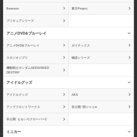
Baseson
東方Project
海物語
うる星やつら
プリキュアシリーズ
アニメDVD&ブルーレイ
アニメDVD&ブルーレイ
ガイナックス
ウルトラマン
A3!
スタジオジブリ
物語シリーズ
機動戦士ガンダムSEED/SEED
DESTINY
アイドルグッズ
エンジェルビーツ！
狼と香辛料
アイドルグッズ
AKS
アップフロントワークス
非公開: 関ジャニ∞
非公開: ももいろクローバーZ
オーディンスフィア
おジャ魔女どれみ
ミニカー