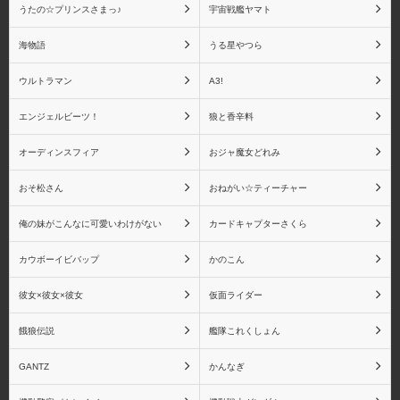
うたの☆プリンスさまっ♪
宇宙戦艦ヤマト
伊黒 小芭内
不死川 実弥
海物語
うる星やつら
ウルトラマン
A3!
エンジェルビーツ！
狼と香辛料
悲鳴嶼 行冥
童磨
オーディンスフィア
おジャ魔女どれみ
おそ松さん
おねがい☆ティーチャー
猗窩座
鬼滅の刃 バンプレスト
俺の妹がこんなに可愛いわけがない
カードキャプターさくら
シリーズ
カウボーイビバップ
かのこん
彼女×彼女×彼女
仮面ライダー
餓狼伝説
艦隊これくしょん
鬼滅の刃 Figuarts mini シ
鬼滅の刃 フィギュアー
リーズ
ツZERO シリーズ
GANTZ
かんなぎ