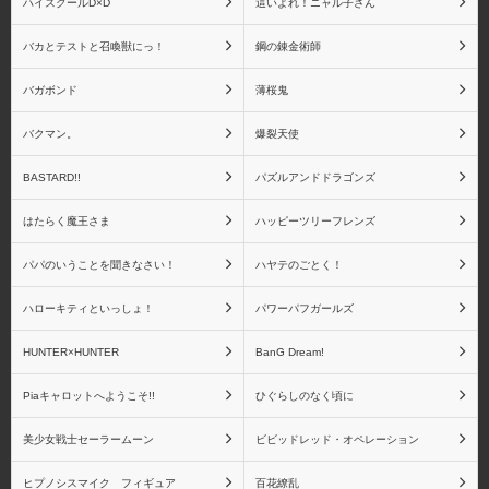
ハイスクールD×D
這いよれ！ニャル子さん
Fate/Grand Order
Fate その他シリーズ
バカとテストと召喚獣にっ！
鋼の錬金術師
バガボンド
薄桜鬼
バクマン。
爆裂天使
Fate リアルアクション
Fate ねんどろいどシリ
BASTARD!!
パズルアンドドラゴンズ
ヒーローズシリーズ
ーズ
はたらく魔王さま
ハッピーツリーフレンズ
パパのいうことを聞きなさい！
ハヤテのごとく！
ハローキティといっしょ！
パワーパフガールズ
Fateシリーズ(一番くじ)
アートスピリッツ
HUNTER×HUNTER
BanG Dream!
Piaキャロットへようこそ!!
ひぐらしのなく頃に
美少女戦士セーラームーン
ビビッドレッド・オペレーション
青島文化教材社
アイズプロジェクト
ヒプノシスマイク フィギュア
百花繚乱