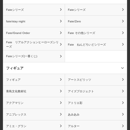
ーツZEROシリーズ
Fateシリーズ
Fateシリーズ
fate/stay night
Fate/Zero
Fate/Grand Order
Fate その他シリーズ
ベジータ
フリーザ
Fate リアルアクションヒーローズシリ
Fate ねんどろいどシリーズ
ーズ
Fateシリーズ(一番くじ)
フィギュア
ピッコロ
孫悟飯
フィギュア
アートスピリッツ
青島文化教材社
アイズプロジェクト
ドラゴンボール ギガン
ドラゴンボール
アクアマリン
アトリエ彩
ティックシリーズ
S.H.Figuartsシリーズ
アニプレックス
あみあみ
アミエ・グラン
アルター