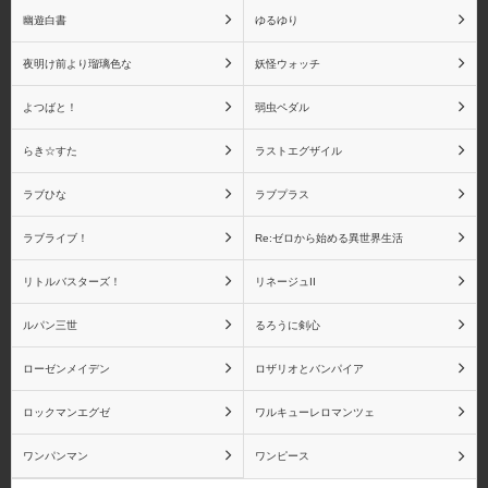
幽遊白書
ゆるゆり
夜明け前より瑠璃色な
妖怪ウォッチ
よつばと！
弱虫ペダル
京都アニメーション
グッドスマイルカンパニ
ー
らき☆すた
ラストエグザイル
ラブひな
ラブプラス
ラブライブ！
Re:ゼロから始める異世界生活
グリフォンエンタープラ
クルシマ製作所
リトルバスターズ！
リネージュII
イズ
ルパン三世
るろうに剣心
ローゼンメイデン
ロザリオとバンパイア
ロックマンエグゼ
ワルキューレロマンツェ
CCP
G.E.M.
ワンパンマン
ワンピース