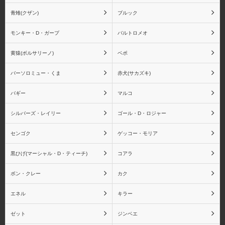
スモーカー
たしぎ
青雉(クザン)
ブルック
モンキー・D・ガープ
バルトロメオ
黄猿(ボルサリーノ)
ベポ
ジュラキュール・ミホー
ジュエリー・ボニー
ク
バーソロミュー・くま
赤犬(サカズキ)
バギー
マルコ
シルバーズ・レイリー
ゴール・D・ロジャー
ゴーイング・メリー号
ペローナ
センゴク
ゲッコー・モリア
黒ひげ(マーシャル・D・ティーチ)
コアラ
ボン・クレー
カク
ユースタス・キッド
レベッカ
エネル
キラー
ゼット
ジンベエ