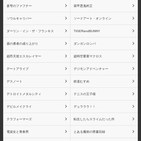
物語シリーズ 戦場ヶ原
物語シリーズ 忍野忍
ひたぎ
蒼穹のファフナー
装甲悪鬼村正
ソウルキャリバー
ソードアート・オンライン
ダーリン・イン・ザ・フランキス
TIGERandBUNNY
物語シリーズ 八九寺真
物語シリーズ 阿良々木
盾の勇者の成り上がり
ダンガンロンパ
宵
月火
超昂天使エスカレイヤー
超時空要塞マクロス
デートアライブ
デジモンアドベンチャー
デスノート
鉄道むすめ
物語シリーズ 阿良々木
物語シリーズ 羽川翼
火憐
デトロイトメタルシティ
テニスの王子様
デビルメイクライ
デュラララ！！
テラフォーマーズ
転生したらスライムだった件
物語シリーズ 斧乃木余
物語シリーズ キスショ
電波女と青春男
とある魔術の禁書目録
接
ットアセロラオリオンハ