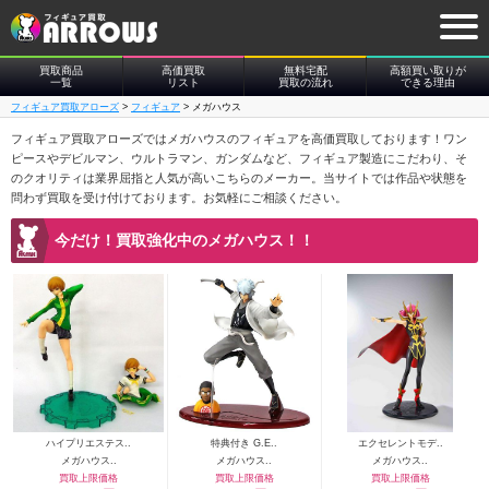
買取商品
高価買取
無料宅配
高額買い取りが
一覧
リスト
買取の流れ
できる理由
フィギュア買取アローズ
>
フィギュア
>
メガハウス
フィギュア買取アローズではメガハウスのフィギュアを高価買取しております！ワン
ピースやデビルマン、ウルトラマン、ガンダムなど、フィギュア製造にこだわり、そ
のクオリティは業界屈指と人気が高いこちらのメーカー。当サイトでは作品や状態を
問わず買取を受け付けております。お気軽にご相談ください。
今だけ！買取強化中のメガハウス！！
ハイプリエステス..
特典付き G.E..
エクセレントモデ..
メガハウス..
メガハウス..
メガハウス..
買取上限価格
買取上限価格
買取上限価格