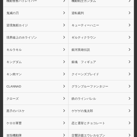
機動警察パトレイバー
機動戦士ガンダム
鬼滅の刃
逆転裁判
虎杖悠仁
伏黒恵
逆境無頼カイジ
キューティーハニー
境界線上のホライゾン
ギルティクラウン
キルラキル
銀河英雄伝説
釘崎野薔薇
五条悟
キングダム
銀魂 フィギュア
キン肉マン
クイーンズブレイド
CLANNAD
グランブルーファンタジー
魔法少女まどか☆マギカ
魔法少女まどか☆マギカ
クローズ
鉄のラインバレル
(一番くじ)
黒子のバスケ
ゲゲゲの鬼太郎
ケロロ軍曹
恋と選挙とチョコレート
攻殻機動隊
交響詩篇エウレカセブン