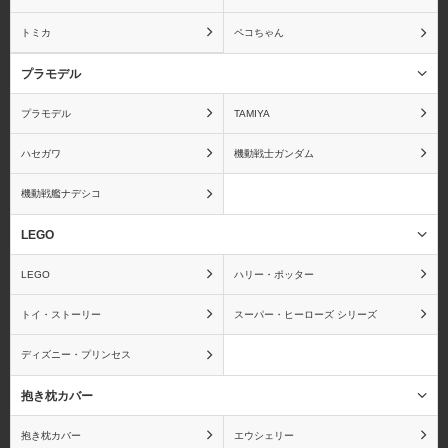
暗殺教室
あんさんぶるスターズ！
トミカ
ペコちゃん
プラモデル
プラモデル
TAMIYA
アンパンマン
IS〈インフィニット・ス
トラトス〉
ハセガワ
機動戦士ガンダム
機動戦艦ナデシコ
LEGO
ウィッチブレイド
ウサビッチ
LEGO
ハリー・ポッター
トイ・ストーリー
スーパー・ヒーローズ シリーズ
ディズニー・プリンセス
うたの☆プリンスさまっ
宇宙戦艦ヤマト
♪
抱き枕カバー
抱き枕カバー
エウシェリー