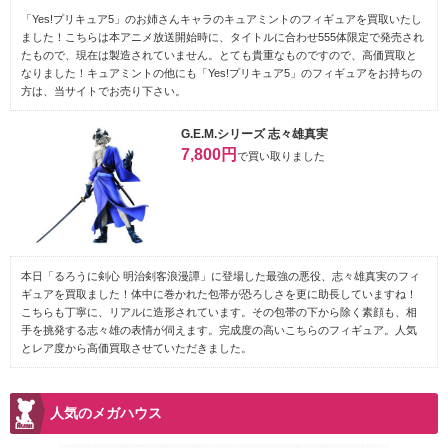
「Yes!プリキュア5」のお姉さんキャラのキュアミントのフィギュアを買取いたし
ました！こちらは本アニメ放送開始時に、タイトルに合わせ555体限定で発売され
たもので、現在は製造されていません。とても貴重なものですので、高価買取と
なりました！キュアミントの他にも「Yes!プリキュア5」のフィギュアをお持ちの
方は、当サイトでお売り下さい。
G.E.M.シリーズ 志々雄真実
7,800円
で買い取りました
本日「るろうに剣心 明治剣客浪漫譚」に登場した最強の悪役、志々雄真実のフィ
ギュアを買取ました！体中に巻かれた包帯が恐ろしさを更に助長していますね！
こちらも丁寧に、リアルに造形されています。その包帯の下から除く素顔も、相
手を挑発する志々雄の表情が伺えます。完成度の高いこちらのフィギュア。人気
とレア度から高価買取させていただきました。
人気のメガハウス