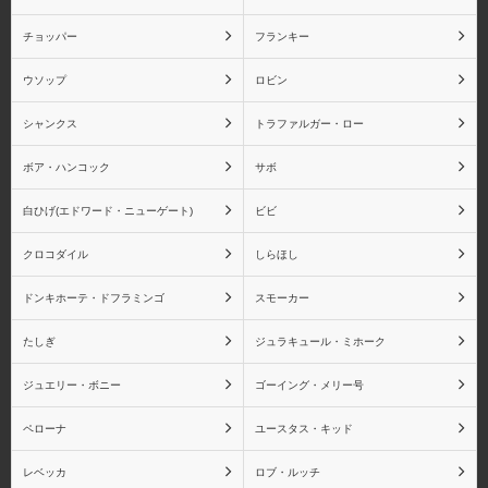
チョッパー
フランキー
サボ
白ひげ(エドワード・ニュ
ウソップ
ロビン
ーゲート)
シャンクス
トラファルガー・ロー
ボア・ハンコック
サボ
白ひげ(エドワード・ニューゲート)
ビビ
ビビ
クロコダイル
クロコダイル
しらほし
ドンキホーテ・ドフラミンゴ
スモーカー
たしぎ
ジュラキュール・ミホーク
しらほし
ドンキホーテ・ドフラミ
ンゴ
ジュエリー・ボニー
ゴーイング・メリー号
ペローナ
ユースタス・キッド
レベッカ
ロブ・ルッチ