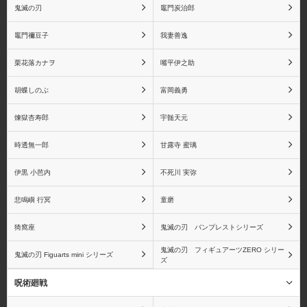
鬼滅の刃
竈門炭治郎
竈門禰󠄀豆子
我妻善逸
赤犬(サカズキ)
バギー
栗花落カナヲ
嘴平伊之助
胡蝶しのぶ
富岡義勇
煉獄杏寿郎
宇髄天元
マルコ
シルバーズ・レイリー
時透無一郎
甘露寺 蜜璃
伊黒 小芭内
不死川 実弥
悲鳴嶼 行冥
童磨
ゴール・D・ロジャー
センゴク
猗窩座
鬼滅の刃 バンプレストシリーズ
鬼滅の刃 フィギュアーツZERO シリー
鬼滅の刃 Figuarts mini シリーズ
ズ
ゲッコー・モリア
黒ひげ(マーシャル・D・
呪術廻戦
ティーチ)