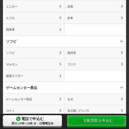
ミニカー
京商
エブロ
外車
おそ松さん
おねがい☆ティーチャー
国産車
ソフビ
ソフビ
海洋堂
俺の妹がこんなに可愛い
カードキャプターさくら
わけがない
マルサン
ゴジラ
仮面ライダー
ゲームセンター景品
カウボーイビバップ
かのこん
ゲームセンター景品
セガ
コナミ
非公開: プリパラ
電話で申込む
宅配買取を申込む
ねこあつめ
受付:10時~14時 水・日曜曜定休