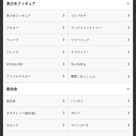
美少女フィギュア
スカイチューブ
ダイキ工業
美少女フィギュア
コトブキヤ
アルター
マックスファクトリー
ウェーブ
フリーイング
ディ・モールト ベネ
ねんどろいど
クレイズ
ラブライブ！
VOCALOID
ToLOVEる
アイドルマスター
艦隊これくしょん
ビート
ファットカンパニー
超合金
超合金
バンダイ
タカラトミー(超合金)
ポピー
ブロッコリー
ペンギンパレード
タカトク
マジンガーZ