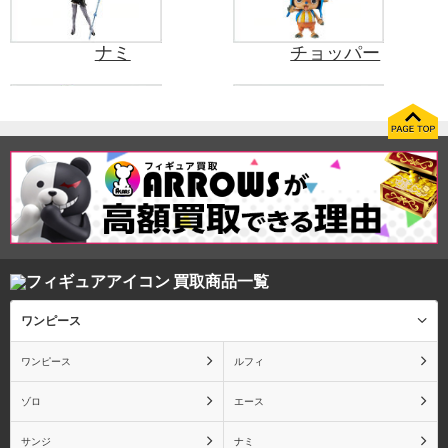
ナミ
チョッパー
フランキー
ウソップ
買取商品一覧
ロビン
シャンクス
ワンピース
ワンピース
ルフィ
トラファルガー・ロー
ボア・ハンコック
ゾロ
エース
サンジ
ナミ