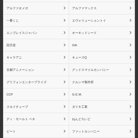
アルファオメガ
アルファマックス
ドラゴンボール フィギ
ドラゴンボール 魂バデ
ュアーツZEROシリーズ
ィーズシリーズ
一番くじ
エヴォリューショントイ
エンブレイスジャパン
オーキッドシード
回天堂
Gift
ドラゴンボール
竈門炭治郎
キャラアニ
キューズQ
BLOOD OF SAIYANSシ
リーズ
京都アニメーション
グッドスマイルカンパニー
グリフォンエンタープライズ
クルシマ製作所
CCP
G.E.M.
竈門禰󠄀豆子
我妻善逸
スカイチューブ
ダイキ工業
ディ・モールト ベネ
ねんどろいど
ビート
ファットカンパニー