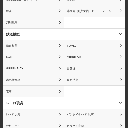
銀魂
非公開: 美少女戦士セーラームーン
刀剣乱舞
アズールレーン
アトリエシリーズ
鉄道模型
鉄道模型
TOMIX
あの夏で待ってる
あの日見た花の名前を僕
KATO
MICRO ACE
達はまだ知らない。
GREEN MAX
新幹線
蒸気機関車
寝台特急
電車
甘城ブリリアントパーク
ARIA The NATURAL
レトロ玩具
レトロ玩具
バンダイ(レトロ玩具)
野村トーイ
ビリケン商会