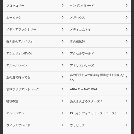
栗花落カナヲ
嘴平伊之助
ブロッコリー
ペンギンパレード
ムービック
メガハウス
メディアファクトリー
メディコムトイ
胡蝶しのぶ
富岡義勇
蒼き鋼のアルペジオ
青の祓魔師
アクエリオンEVOL
アクセルワールド
アズールレーン
アトリエシリーズ
煉獄杏寿郎
宇髄天元
あの日見た花の名前を僕達はまだ知らな
あの夏で待ってる
い。
甘城ブリリアントパーク
ARIA The NATURAL
暗殺教室
あんさんぶるスターズ！
時透無一郎
甘露寺 蜜璃
アンパンマン
IS〈インフィニット・ストラトス〉
ウィッチブレイド
ウサビッチ