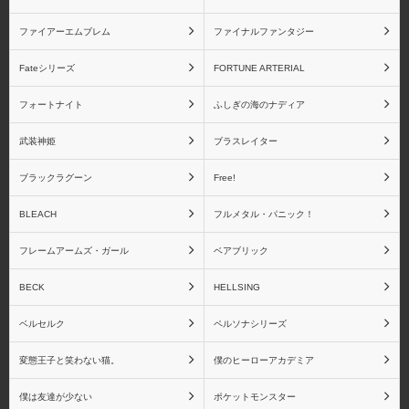
ファイアーエムブレム
ファイナルファンタジー
Fateシリーズ
FORTUNE ARTERIAL
アクアマリン
アトリエ彩
フォートナイト
ふしぎの海のナディア
武装神姫
ブラスレイター
アニプレックス
あみあみ
ブラックラグーン
Free!
BLEACH
フルメタル・パニック！
フレームアームズ・ガール
ベアブリック
アミエ・グラン
アルター
BECK
HELLSING
ベルセルク
ペルソナシリーズ
変態王子と笑わない猫。
僕のヒーローアカデミア
アルファオメガ
アルファマックス
僕は友達が少ない
ポケットモンスター