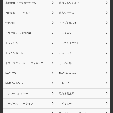
ートアンダーブレード
東京喰種 トーキョーグール
東京ミュウミュウ
刀剣乱舞 フィギュア
東方シリーズ
咎狗の血
トップをねらえ！
物語シリーズ その他キ
NieR:Automata
とびだせ どうぶつの森
トライガン
ャラクター
ドラえもん
ドラゴンクエスト
ドラゴンボール
とらドラ！
トランスフォーマー フィギュア
七つの大罪
NieR RepliCant
Fateシリーズ
NARUTO
NieR:Automata
NieR RepliCant
ニセコイ
ニンジャスレイヤー
忍たま乱太郎
fate/stay night
Fate/Zero
ノーゲーム・ノーライフ
ハイキュー!!