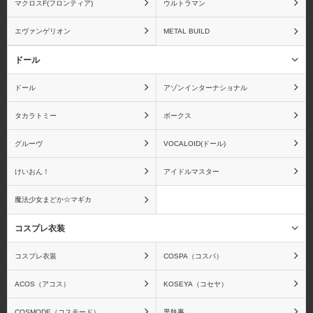
マクロスF(フロンティア)
ウルトラマン
エヴァンゲリオン
METAL BUILD
ムービック
メガハウス
ドール
ドール
アゾンインターナショナル
タカラトミー
ボークス
メディアファクトリー
メディコムトイ
グルーヴ
VOCALOID(ドール)
けいおん！
アイドルマスター
魔法少女まどか☆マギカ
蒼き鋼のアルペジオ
青の祓魔師
コスプレ衣装
コスプレ衣装
COSPA（コスパ）
ACOS（アコス）
KOSEYA（コセヤ）
アクエリオンEVOL
アクセルワールド
COSMODE（コスモード）
黒執事