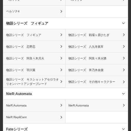
ジンベエ
X・ドレーク
ペルソナ4
物語シリーズ フィギュア
ワンピース ワールドコ
ワンピース
物語シリーズ フィギュア
物語シリーズ 戦場ヶ原ひたぎ
レクタブルフィギュア
Portrait.Of.Piratesシリー
（ワーコレ）
ズ
物語シリーズ 忍野忍
物語シリーズ 八九寺真宵
物語シリーズ 阿良々木月火
物語シリーズ 阿良々木火憐
物語シリーズ 羽川翼
物語シリーズ 斧乃木余接
ワンピース ヴァリアブ
ワンピース ログコレク
物語シリーズ キスショットアセロラオ
物語シリーズ その他キャラクター
リオンハートアンダーブレード
ルアクションヒーローズ
ション 大型スタチューシ
シリーズ
リーズ
NieR:Automata
NieR:Automata
NieR:Automata
NieR RepliCant
ワンピース フィギュア
孫悟空
Fateシリーズ