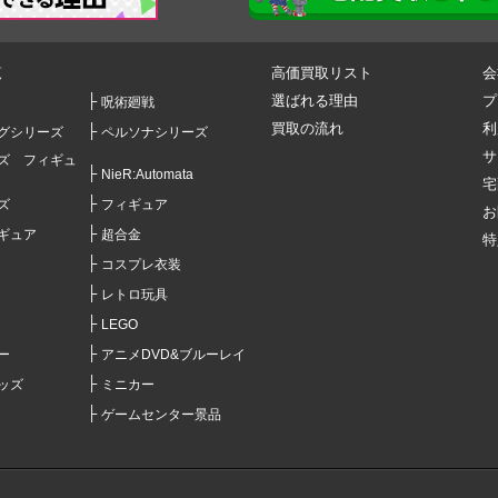
覧
高価買取リスト
会
選ばれる理由
プ
呪術廻戦
買取の流れ
利
グシリーズ
ペルソナシリーズ
サ
ズ フィギュ
NieR:Automata
宅
ズ
フィギュア
お
ギュア
超合金
特
コスプレ衣装
レトロ玩具
LEGO
ー
アニメDVD&ブルーレイ
ッズ
ミニカー
ゲームセンター景品