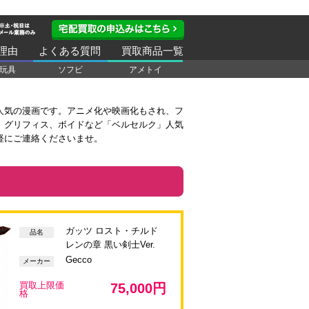
理由
よくある質問
買取商品一覧
玩具
ソフビ
アメトイ
人気の漫画です。アニメ化や映画化もされ、フ
、グリフィス、ボイドなど「ベルセルク」人気
軽にご連絡くださいませ。
ガッツ ロスト・チルド
品名
レンの章 黒い剣士Ver.
Gecco
メーカー
買取上限価
75,000円
格