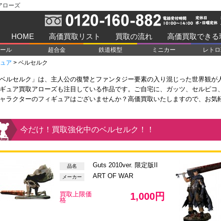
アローズ
HOME
高価買取リスト
買取の流れ
高価買取できる
ール
超合金
鉄道模型
ミニカー
レトロ
ュア
>
ベルセルク
ベルセルク」は、主人公の復讐とファンタジー要素の入り混じった世界観が
ギュア買取アローズも注目している作品です。ご自宅に、ガッツ、セルピコ
ャラクターのフィギュアはございませんか？高価買取いたしますので、お気
今だけ！買取強化中のベルセルク！！
Guts 2010ver. 限定版II
品名
ART OF WAR
メーカー
買取上限価
1,000円
格