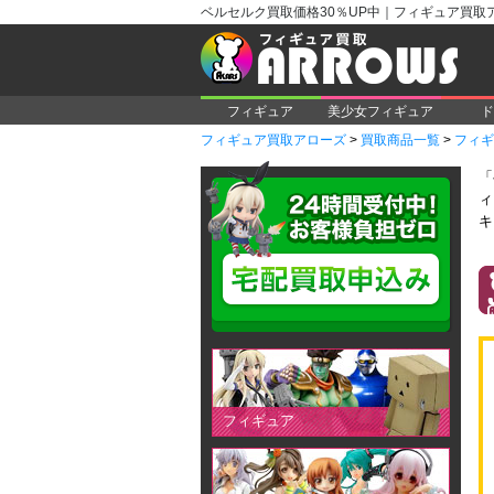
ベルセルク買取価格30％UP中｜フィギュア買取
フィギュア
美少女フィギュア
ド
フィギュア買取アローズ
>
買取商品一覧
>
フィギ
「
ィ
キ
フィギュア