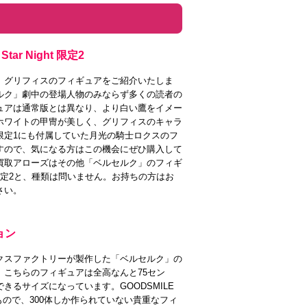
Star Night 限定2
、グリフィスのフィギュアをご紹介いたしま
ルク」劇中の登場人物のみならず多くの読者の
ュアは通常版とは異なり、より白い鷹をイメー
ホワイトの甲冑が美しく、グリフィスのキャラ
限定1にも付属していた月光の騎士ロクスのフ
すので、気になる方はこの機会にぜひ購入して
買取アローズはその他「ベルセルク」のフィギ
限定2と、種類は問いません。お持ちの方はお
さい。
ョン
クスファクトリーが製作した「ベルセルク」の
。こちらのフィギュアは全高なんと75セン
きるサイズになっています。GOODSMILE
れたもので、300体しか作られていない貴重なフィ