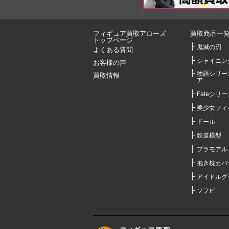
フィギュア買取アローズ
買取商品一
トップページ
鬼滅の刃
よくある質問
シャイニン
お客様の声
物語シリー
買取情報
ア
Fateシリー
美少女フィ
ドール
鉄道模型
プラモデル
抱き枕カバ
アイドルグ
ソフビ