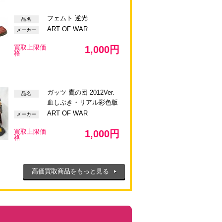
フェムト 逆光
品名
ART OF WAR
メーカー
買取上限価
1,000円
格
ガッツ 鷹の団 2012Ver.
品名
血しぶき・リアル彩色版
ART OF WAR
メーカー
買取上限価
1,000円
格
高価買取商品をもっと見る