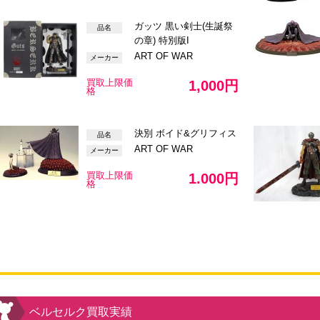
ガッツ 黒い剣士(生誕祭
品名
の章) 特別版I
ART OF WAR
メーカー
買取上限価
1,000円
格
決別 ボイド&グリフィス
品名
ART OF WAR
メーカー
買取上限価
1.000円
格
ベルセルク買取実績