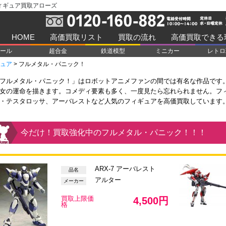
ィギュア買取アローズ
HOME
高価買取リスト
買取の流れ
高価買取できる
ール
超合金
鉄道模型
ミニカー
レトロ
ュア
>
フルメタル・パニック！
フルメタル・パニック！」はロボットアニメファンの間では有名な作品です
女の運命を描きます。コメディ要素も多く、一度見たら忘れられません。フ
・テスタロッサ、アーバレストなど人気のフィギュアを高価買取しています
今だけ！買取強化中のフルメタル・パニック！！！
ARX-7 アーバレスト
品名
アルター
メーカー
買取上限価
4,500円
格