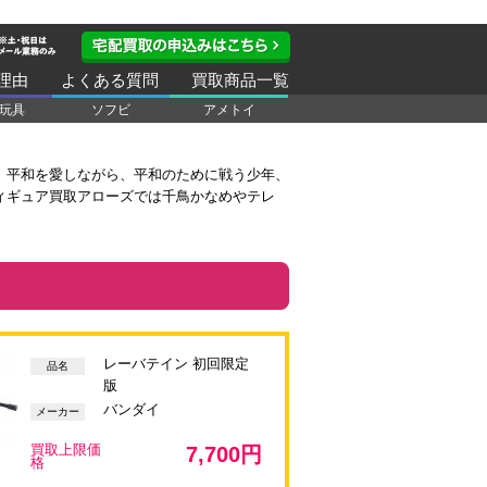
理由
よくある質問
買取商品一覧
玩具
ソフビ
アメトイ
。平和を愛しながら、平和のために戦う少年、
ィギュア買取アローズでは千鳥かなめやテレ
。
レーバテイン 初回限定
品名
版
バンダイ
メーカー
買取上限価
7,700円
格