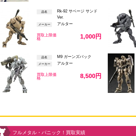
Rk-92 サベージ サンド
品名
Ver.
アルター
メーカー
買取上限価
1,000円
格
M9 ガーンズバック
品名
アルター
メーカー
買取上限価
8,500円
格
フルメタル・パニック！買取実績