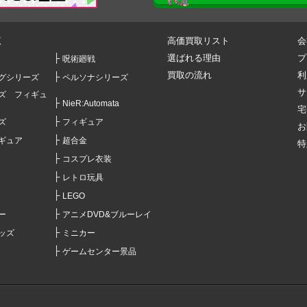
覧
高価買取リスト
会
選ばれる理由
プ
呪術廻戦
買取の流れ
利
グシリーズ
ペルソナシリーズ
サ
ズ フィギュ
NieR:Automata
宅
ズ
フィギュア
お
ギュア
超合金
特
コスプレ衣装
レトロ玩具
LEGO
ー
アニメDVD&ブルーレイ
ッズ
ミニカー
ゲームセンター景品