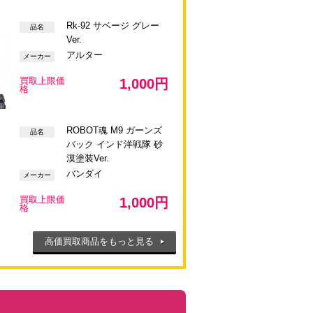
Rk-92 サベージ グレー
品名
Ver.
アルター
メーカー
買取上限価
1,000円
格
ROBOT魂 M9 ガーンズ
品名
バック インド洋戦隊 砂
漠塗装Ver.
バンダイ
メーカー
買取上限価
1,000円
格
高価買取商品をもっと見る