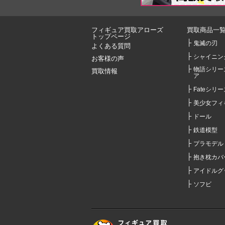
フィギュア買取アローズ
買取商品一
トップページ
鬼滅の刃
よくある質問
シャイニン
お客様の声
物語シリー
買取情報
ア
Fateシリー
美少女フィ
ドール
鉄道模型
プラモデル
抱き枕カバ
アイドルグ
ソフビ