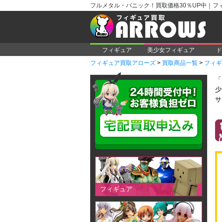
フルメタル・パニック！買取価格30％UP中｜フ
フィギュア
美少女フィギュア
ド
フィギュア買取アローズ
>
買取商品一覧
>
フィギ
「
少
サ
フィギュア