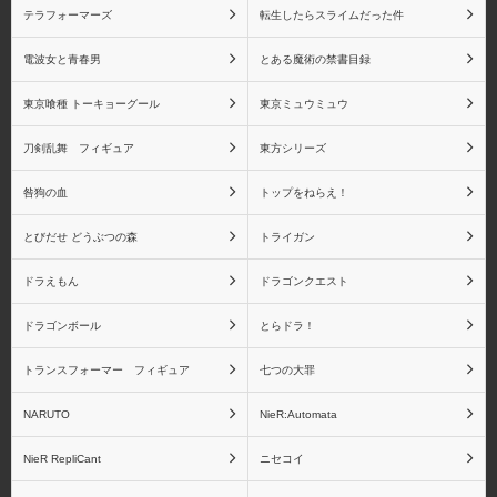
テラフォーマーズ
転生したらスライムだった件
物語シリーズ 斧乃木余
物語シリーズ キスショ
電波女と青春男
とある魔術の禁書目録
接
ットアセロラオリオンハ
ートアンダーブレード
東京喰種 トーキョーグール
東京ミュウミュウ
刀剣乱舞 フィギュア
東方シリーズ
咎狗の血
トップをねらえ！
物語シリーズ その他キ
NieR:Automata
とびだせ どうぶつの森
トライガン
ャラクター
ドラえもん
ドラゴンクエスト
ドラゴンボール
とらドラ！
トランスフォーマー フィギュア
七つの大罪
NieR RepliCant
Fateシリーズ
NARUTO
NieR:Automata
NieR RepliCant
ニセコイ