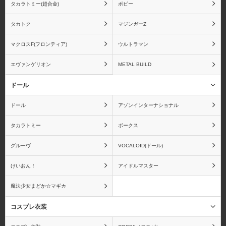
タカラトミー(超合金)
ポピー
ブロッコリー
ペンギンパレード
タカトク
マジンガーZ
マクロスF(フロンティア)
ウルトラマン
エヴァンゲリオン
METAL BUILD
ムービック
メガハウス
ドール
ドール
アゾンインターナショナル
タカラトミー
ボークス
メディアファクトリー
メディコムトイ
グルーヴ
VOCALOID(ドール)
けいおん！
アイドルマスター
魔法少女まどか☆マギカ
蒼き鋼のアルペジオ
青の祓魔師
コスプレ衣装