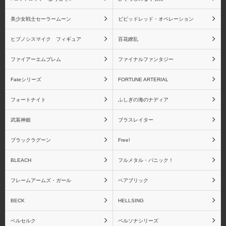
美少女戦士セーラームーン
ビビッドレッド・オペレーション
青島文化教材社
アイズプロジェクト
ヒプノシスマイク フィギュア
百花繚乱
ファイアーエムブレム
ファイナルファンタジー
アクアマリン
アトリエ彩
Fateシリーズ
FORTUNE ARTERIAL
フォートナイト
ふしぎの海のナディア
武装神姫
ブラスレイター
アニプレックス
あみあみ
ブラックラグーン
Free!
BLEACH
フルメタル・パニック！
フレームアームズ・ガール
ベアブリック
アミエ・グラン
アルター
BECK
HELLSING
ベルセルク
ペルソナシリーズ