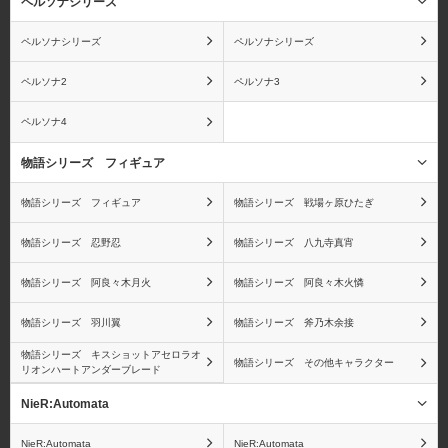
ペルソナシリーズ
ペルソナシリーズ
ペルソナシリーズ
ジンベエ
X・ドレーク
ペルソナ2
ペルソナ3
ペルソナ4
物語シリーズ フィギュア
ワンピース ワールドコ
ワンピース
物語シリーズ フィギュア
物語シリーズ 戦場ヶ原ひたぎ
レクタブルフィギュア
Portrait.Of.Piratesシリー
（ワーコレ）
ズ
物語シリーズ 忍野忍
物語シリーズ 八九寺真宵
物語シリーズ 阿良々木月火
物語シリーズ 阿良々木火憐
物語シリーズ 羽川翼
物語シリーズ 斧乃木余接
ワンピース ヴァリアブ
ワンピース ログコレク
物語シリーズ キスショットアセロラオ
物語シリーズ その他キャラクター
リオンハートアンダーブレード
ルアクションヒーローズ
ション 大型スタチューシ
シリーズ
リーズ
NieR:Automata
NieR:Automata
NieR:Automata