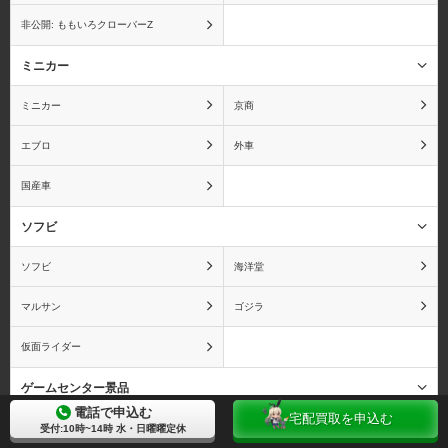
非公開: ももいろクローバーZ
オーディンスフィア
おジャ魔女どれみ
ミニカー
ミニカー
京商
エブロ
外車
おそ松さん
おねがい☆ティーチャー
国産車
ソフビ
ソフビ
海洋堂
俺の妹がこんなに可愛い
カードキャプターさくら
わけがない
マルサン
ゴジラ
仮面ライダー
ゲームセンター景品
カウボーイビバップ
電話で申込む
かのこん
宅配買取を申込む
ゲームセンター景品
セガ
受付:10時~14時 水・日曜曜定休