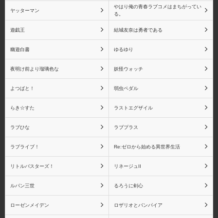
やはり俺の青春ラブコメはまちがってい
ヤッターマン
る。
遊戯王
結城友奈は勇者である
キャラアニ
キューズQ
幽遊白書
ゆるゆり
夜明け前より瑠璃色な
妖怪ウォッチ
よつばと！
弱虫ペダル
京都アニメーション
グッドスマイルカンパニ
ー
らき☆すた
ラストエグザイル
ラブひな
ラブプラス
ラブライブ！
Re:ゼロから始める異世界生活
グリフォンエンタープラ
クルシマ製作所
リトルバスターズ！
リネージュII
イズ
ルパン三世
るろうに剣心
ローゼンメイデン
ロザリオとバンパイア