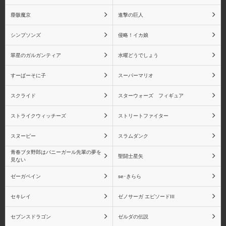
シャイニング・ハーツ
シャイニング・フォー
塵骸魔京
進撃の巨人
ス・フェザー
シンプソンズ
侵略！イカ娘
翠星のガルガンティア
水曜どうでしょう
すーぱーそに子
スーパーマリオ
シャイニングブレイド
シャイニング・レゾナン
ス
スクライド
スターウォーズ フィギュア
ストライクウィッチーズ
ストリートファイター
スヌーピー
スラムダンク
ペルソナシリーズ
ペルソナ2
青春ブタ野郎はバニーガール先輩の夢を
聖闘士星矢
見ない
ゼーガペイン
se･きらら
セキレイ
ゼノサーガ エピソードIII
ペルソナ3
ペルソナ4
セブンスドラゴン
ゼルダの伝説