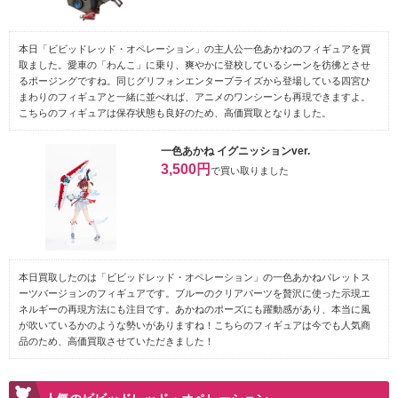
本日「ビビッドレッド・オペレーション」の主人公一色あかねのフィギュアを買
取ました。愛車の「わんこ」に乗り、爽やかに登校しているシーンを彷彿とさせ
るポージングですね。同じグリフォンエンタープライズから登場している四宮ひ
まわりのフィギュアと一緒に並べれば、アニメのワンシーンも再現できますよ。
こちらのフィギュアは保存状態も良好のため、高価買取となりました。
一色あかね イグニッションver.
3,500円
で買い取りました
本日買取したのは「ビビッドレッド・オペレーション」の一色あかねパレットス
ーツバージョンのフィギュアです。ブルーのクリアパーツを贅沢に使った示現エ
ネルギーの再現方法にも注目です。あかねのポーズにも躍動感があり、本当に風
が吹いているかのような勢いがありますね！こちらのフィギュアは今でも人気商
品のため、高価買取させていただきました！