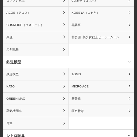
コスプレ衣装
COSPA（コスパ）
ACOS（アコス）
KOSEYA（コセヤ）
アクエリオンEVOL
アクセルワールド
COSMODE（コスモード）
黒執事
銀魂
非公開: 美少女戦士セーラームーン
刀剣乱舞
アズールレーン
アトリエシリーズ
鉄道模型
鉄道模型
TOMIX
あの夏で待ってる
あの日見た花の名前を僕
KATO
MICRO ACE
達はまだ知らない。
GREEN MAX
新幹線
蒸気機関車
寝台特急
電車
甘城ブリリアントパーク
ARIA The NATURAL
レトロ玩具