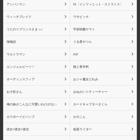
アンパンマン
IS〈インフィニット・ストラトス〉
ウィッチブレイド
ウサビッチ
うたの☆プリンスさまっ♪
宇宙戦艦ヤマト
伊黒 小芭内
不死川 実弥
海物語
うる星やつら
ウルトラマン
A3!
エンジェルビーツ！
狼と香辛料
悲鳴嶼 行冥
童磨
オーディンスフィア
おジャ魔女どれみ
おそ松さん
おねがい☆ティーチャー
猗窩座
鬼滅の刃 バンプレスト
俺の妹がこんなに可愛いわけがない
カードキャプターさくら
シリーズ
カウボーイビバップ
かのこん
彼女×彼女×彼女
仮面ライダー