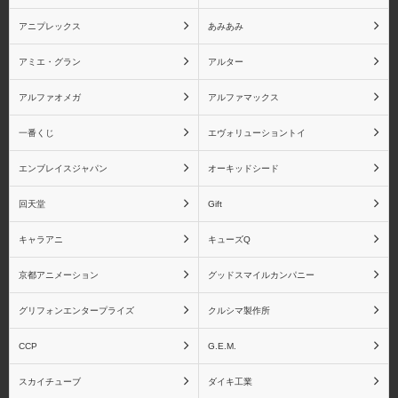
ティックシリーズ
S.H.Figuartsシリーズ
アニプレックス
あみあみ
アミエ・グラン
アルター
アルファオメガ
アルファマックス
ドラゴンボール フィギ
ドラゴンボール 魂バデ
ュアーツZEROシリーズ
ィーズシリーズ
一番くじ
エヴォリューショントイ
エンブレイスジャパン
オーキッドシード
回天堂
Gift
ドラゴンボール
竈門炭治郎
キャラアニ
キューズQ
BLOOD OF SAIYANSシ
リーズ
京都アニメーション
グッドスマイルカンパニー
グリフォンエンタープライズ
クルシマ製作所
CCP
G.E.M.
竈門禰󠄀豆子
我妻善逸
スカイチューブ
ダイキ工業