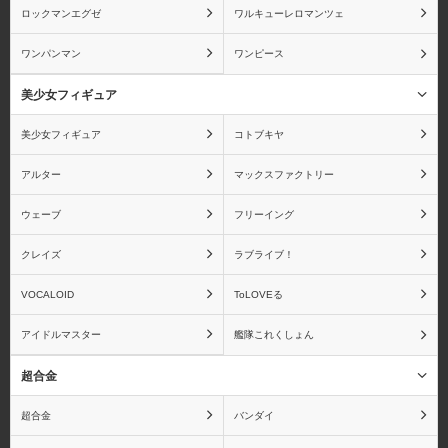
ロックマンエグゼ
ワルキューレロマンツェ
CCP
G.E.M.
ワンパンマン
ワンピース
美少女フィギュア
スカイチューブ
ダイキ工業
美少女フィギュア
コトブキヤ
アルター
マックスファクトリー
ウェーブ
フリーイング
ディ・モールト ベネ
ねんどろいど
クレイズ
ラブライブ！
VOCALOID
ToLOVEる
アイドルマスター
艦隊これくしょん
ビート
ファットカンパニー
超合金
超合金
バンダイ