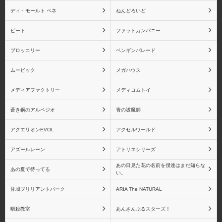
ディ・モールト ベネ
ねんどろいど
ビート
ファットカンパニー
栗花落カナヲ
嘴平伊之助
ブロッコリー
ペンギンパレード
ムービック
メガハウス
メディアファクトリー
メディコムトイ
胡蝶しのぶ
富岡義勇
蒼き鋼のアルペジオ
青の祓魔師
アクエリオンEVOL
アクセルワールド
アズールレーン
アトリエシリーズ
煉獄杏寿郎
宇髄天元
あの日見た花の名前を僕達はまだ知らな
あの夏で待ってる
い。
甘城ブリリアントパーク
ARIA The NATURAL
暗殺教室
あんさんぶるスターズ！
時透無一郎
甘露寺 蜜璃