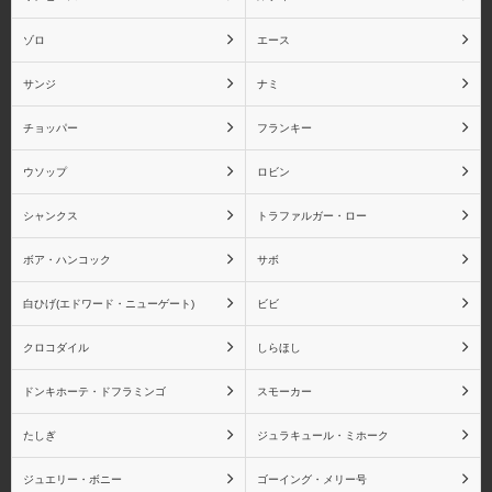
トラファルガー・ロー
ボア・ハンコック
ゾロ
エース
サンジ
ナミ
チョッパー
フランキー
サボ
白ひげ(エドワード・ニュ
ウソップ
ロビン
ーゲート)
シャンクス
トラファルガー・ロー
ボア・ハンコック
サボ
白ひげ(エドワード・ニューゲート)
ビビ
ビビ
クロコダイル
クロコダイル
しらほし
ドンキホーテ・ドフラミンゴ
スモーカー
たしぎ
ジュラキュール・ミホーク
しらほし
ドンキホーテ・ドフラミ
ンゴ
ジュエリー・ボニー
ゴーイング・メリー号