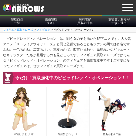
買取商品
高価買取
無料宅配
高額買い取りが
一覧
リスト
買取の流れ
できる理由
フィギュア買取アローズ
>
フィギュア
>
ビビッドレッド・オペレーション
「ビビッドレッド・オペレーション」は、戦う女の子を描いたSFアニメです。大人気
アニメ「ストライクウィッチーズ」と同じ監督であることもファンの間では有名です
よね。一色あかね、二葉あおい、三枝わかば、四宮ひまわり、黒騎れいなどキュート
なキャラクターたちが登場するのも見どころです。フィギュア買取アローズではそん
な「ビビッドレッド・オペレーション」のフィギュアを高価買取中です！ご不要にな
ったフィギュアは、ぜひフィギュア買取アローズまで。
今だけ！買取強化中のビビッドレッド・オペレーション！！
四宮ひまわり 水..
四宮ひまわり D..
一色あかね&二葉..