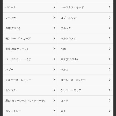
ペローナ
ユースタス・キッド
レベッカ
ロブ・ルッチ
スモーカー
たしぎ
青雉(クザン)
ブルック
モンキー・D・ガープ
バルトロメオ
黄猿(ボルサリーノ)
ベポ
ジュラキュール・ミホー
ジュエリー・ボニー
ク
バーソロミュー・くま
赤犬(サカズキ)
バギー
マルコ
シルバーズ・レイリー
ゴール・D・ロジャー
ゴーイング・メリー号
ペローナ
センゴク
ゲッコー・モリア
黒ひげ(マーシャル・D・ティーチ)
コアラ
ボン・クレー
カク