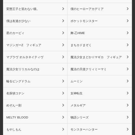
変態王子と笑わない猫。
僕のヒーローアカデミア
アルファオメガ
アルファマックス
僕は友達が少ない
ポケットモンスター
星のカービィ
舞-乙HIME
マジンガーZ フィギュア
まちカドまぞく
一番くじ
エヴォリューショントイ
マブラヴ オルタネイティヴ
魔法少女まどか☆マギカ フィギュア
魔法少女リリカルなのは
魔法の天使クリィミーマミ
輪るピングドラム
ムーミン
エンブレイスジャパン
オーキッドシード
名探偵コナン
女神転生
めぞん一刻
メタルギア
MELTY BLOOD
物語シリーズ
回天堂
Gift
もやしもん
モンスターハンター