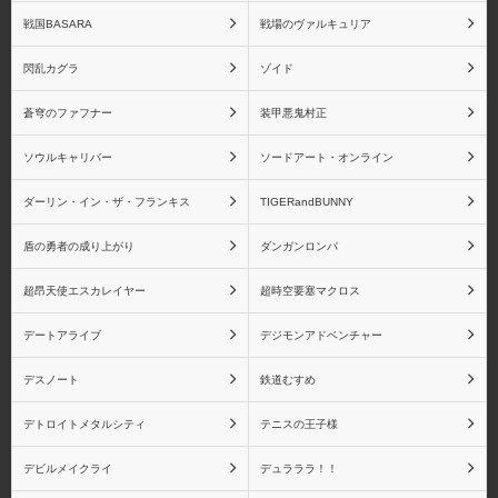
戦国BASARA
戦場のヴァルキュリア
閃乱カグラ
ゾイド
物語シリーズ 戦場ヶ原
物語シリーズ 忍野忍
ひたぎ
蒼穹のファフナー
装甲悪鬼村正
ソウルキャリバー
ソードアート・オンライン
ダーリン・イン・ザ・フランキス
TIGERandBUNNY
物語シリーズ 八九寺真
物語シリーズ 阿良々木
盾の勇者の成り上がり
ダンガンロンパ
宵
月火
超昂天使エスカレイヤー
超時空要塞マクロス
デートアライブ
デジモンアドベンチャー
デスノート
鉄道むすめ
物語シリーズ 阿良々木
物語シリーズ 羽川翼
火憐
デトロイトメタルシティ
テニスの王子様
デビルメイクライ
デュラララ！！