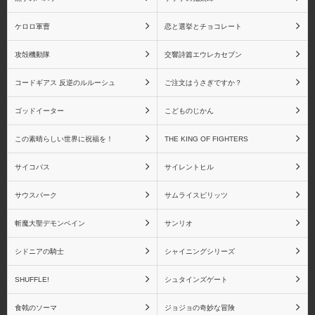
ケロロ軍曹
恋と選挙とチョコレート
攻殻機動隊
交響詩篇エウレカセブン
魔法少女まどか☆マギ
魔法少女まどか☆マギカ
カ RAHシリーズ
Figuarts miniシリーズ
コードギアス 反逆のルルーシュ
ご注文はうさぎですか？
ゴッドイーター
こどものじかん
この素晴らしい世界に祝福を！
THE KING OF FIGHTERS
シャイニングシリーズ
シャイニング・アーク
サイコパス
サイレントヒル
サウスパーク
サムライスピリッツ
斬魔大聖デモンベイン
サンリオ
シャイニングウィンド
シャイニング・ティアー
ズ
シドニアの騎士
シャイニングシリーズ
SHUFFLE!
シュタインズゲート
食戟のソーマ
ジョジョの奇妙な冒険