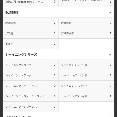
鬼滅の刃 Figuarts mini シリーズ
ズ
ゲッコー・モリア
黒ひげ(マーシャル・D・
呪術廻戦
ティーチ)
呪術廻戦
虎杖悠仁
伏黒恵
釘崎野薔薇
五条悟
コアラ
ボン・クレー
シャイニングシリーズ
シャイニングシリーズ
シャイニングシリーズ
シャイニング・アーク
シャイニングウィンド
カク
エネル
シャイニング・ティアーズ
シャイニング・ハーツ
シャイニング・フォース・フェザー
シャイニングブレイド
シャイニング・レゾナンス
キラー
ゼット