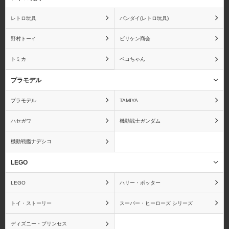
レトロ玩具
バンダイ(レトロ玩具)
野村トーイ
ビリケン商会
暗殺教室
あんさんぶるスターズ！
トミカ
ペコちゃん
プラモデル
プラモデル
TAMIYA
アンパンマン
IS〈インフィニット・ス
トラトス〉
ハセガワ
機動戦士ガンダム
機動戦艦ナデシコ
LEGO
ウィッチブレイド
ウサビッチ
LEGO
ハリー・ポッター
トイ・ストーリー
スーパー・ヒーローズ シリーズ
ディズニー・プリンセス