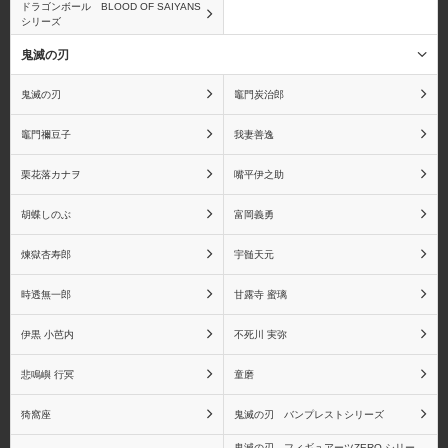
ドラゴンボール BLOOD OF SAIYANS
シリーズ
ベポ
バーソロミュー・くま
鬼滅の刃
鬼滅の刃
竈門炭治郎
竈門禰󠄀豆子
我妻善逸
赤犬(サカズキ)
バギー
栗花落カナヲ
嘴平伊之助
胡蝶しのぶ
富岡義勇
煉獄杏寿郎
宇髄天元
マルコ
シルバーズ・レイリー
時透無一郎
甘露寺 蜜璃
伊黒 小芭内
不死川 実弥
ゴール・D・ロジャー
センゴク
悲鳴嶼 行冥
童磨
猗窩座
鬼滅の刃 バンプレストシリーズ
鬼滅の刃 フィギュアーツZERO シリー