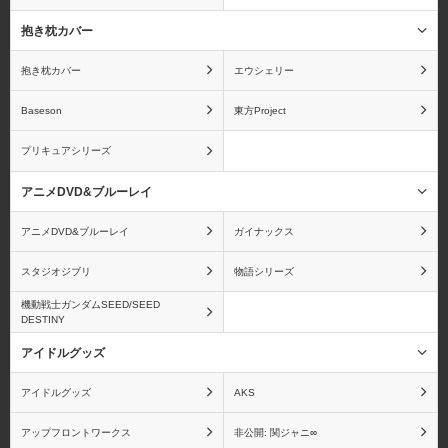
うたの☆プリンスさまっ
宇宙戦艦ヤマト
♪
抱き枕カバー
抱き枕カバー
エウシェリー
Baseson
東方Project
海物語
うる星やつら
プリキュアシリーズ
アニメDVD&ブルーレイ
アニメDVD&ブルーレイ
ガイナックス
ウルトラマン
A3!
スタジオジブリ
物語シリーズ
機動戦士ガンダムSEED/SEED
DESTINY
アイドルグッズ
エンジェルビーツ！
狼と香辛料
アイドルグッズ
AKS
アップフロントワークス
非公開: 関ジャニ∞