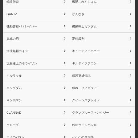
餓狼伝説
艦隊これくしょん
鬼滅の刃 Figuarts mini シ
鬼滅の刃 フィギュアー
リーズ
ツZERO シリーズ
GANTZ
かんなぎ
機動警察パトレイバー
機動戦士ガンダム
鬼滅の刃
逆転裁判
虎杖悠仁
伏黒恵
逆境無頼カイジ
キューティーハニー
境界線上のホライゾン
ギルティクラウン
キルラキル
銀河英雄伝説
釘崎野薔薇
五条悟
キングダム
銀魂 フィギュア
キン肉マン
クイーンズブレイド
CLANNAD
グランブルーファンタジー
魔法少女まどか☆マギカ
魔法少女まどか☆マギカ
クローズ
鉄のラインバレル
(一番くじ)
黒子のバスケ
ゲゲゲの鬼太郎