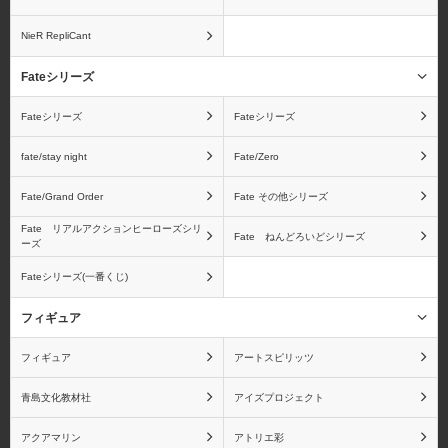
NieR RepliCant
ワンピース フィギュア
孫悟空
Fateシリーズ
ーツZEROシリーズ
Fateシリーズ
Fateシリーズ
fate/stay night
Fate/Zero
Fate/Grand Order
Fate その他シリーズ
ベジータ
フリーザ
Fate リアルアクションヒーローズシリ
Fate ねんどろいどシリーズ
ーズ
Fateシリーズ(一番くじ)
ピッコロ
孫悟飯
フィギュア
フィギュア
アートスピリッツ
青島文化教材社
アイズプロジェクト
ドラゴンボール ギガン
ドラゴンボール
アクアマリン
アトリエ彩