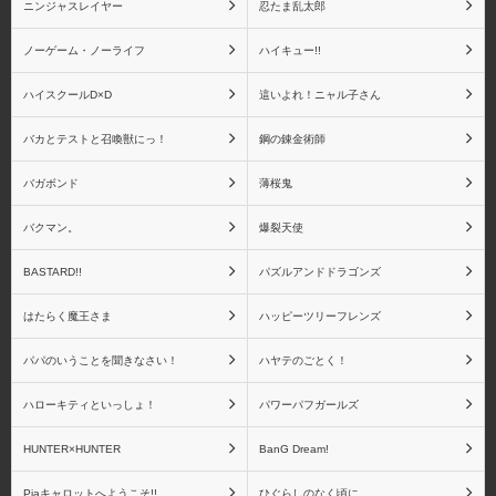
fate/stay night
Fate/Zero
ニンジャスレイヤー
忍たま乱太郎
ノーゲーム・ノーライフ
ハイキュー!!
ハイスクールD×D
這いよれ！ニャル子さん
Fate/Grand Order
Fate その他シリーズ
バカとテストと召喚獣にっ！
鋼の錬金術師
バガボンド
薄桜鬼
バクマン。
爆裂天使
Fate リアルアクション
Fate ねんどろいどシリ
BASTARD!!
パズルアンドドラゴンズ
ヒーローズシリーズ
ーズ
はたらく魔王さま
ハッピーツリーフレンズ
パパのいうことを聞きなさい！
ハヤテのごとく！
ハローキティといっしょ！
パワーパフガールズ
Fateシリーズ(一番くじ)
アートスピリッツ
HUNTER×HUNTER
BanG Dream!
Piaキャロットへようこそ!!
ひぐらしのなく頃に