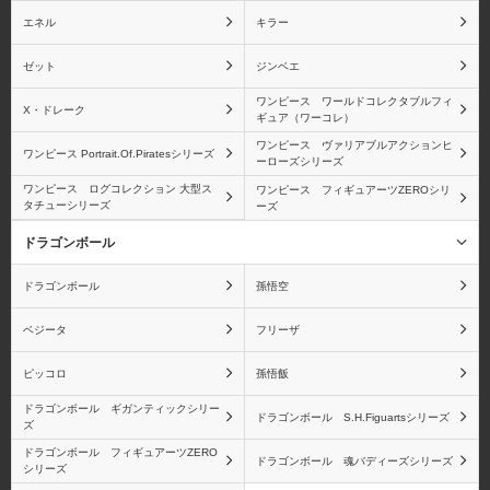
ユースタス・キッド
レベッカ
エネル
キラー
ゼット
ジンベエ
ワンピース ワールドコレクタブルフィ
X・ドレーク
ギュア（ワーコレ）
ロブ・ルッチ
青雉(クザン)
ワンピース ヴァリアブルアクションヒ
ワンピース Portrait.Of.Piratesシリーズ
ーローズシリーズ
ワンピース ログコレクション 大型ス
ワンピース フィギュアーツZEROシリ
タチューシリーズ
ーズ
ドラゴンボール
ブルック
モンキー・D・ガープ
ドラゴンボール
孫悟空
ベジータ
フリーザ
ピッコロ
孫悟飯
バルトロメオ
黄猿(ボルサリーノ)
ドラゴンボール ギガンティックシリー
ドラゴンボール S.H.Figuartsシリーズ
ズ
ドラゴンボール フィギュアーツZERO
ドラゴンボール 魂バディーズシリーズ
シリーズ