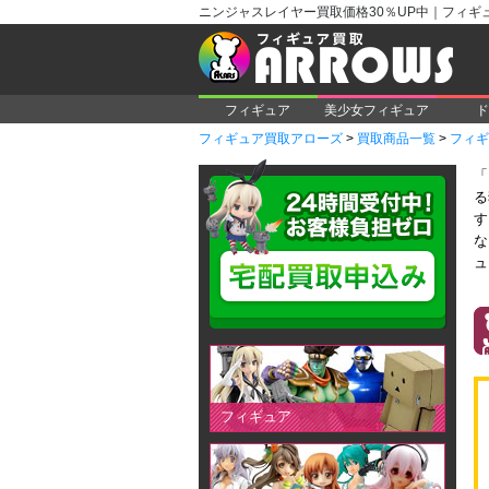
ニンジャスレイヤー買取価格30％UP中｜フィギ
フィギュア
美少女フィギュア
ド
フィギュア買取アローズ
>
買取商品一覧
>
フィギ
「
る
す
な
ュ
フィギュア