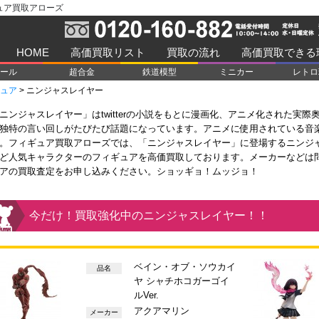
ュア買取アローズ
HOME
高価買取リスト
買取の流れ
高価買取できる
ール
超合金
鉄道模型
ミニカー
レトロ
ュア
>
ニンジャスレイヤー
ニンジャスレイヤー」はtwitterの小説をもとに漫画化、アニメ化された実
独特の言い回しがたびたび話題になっています。アニメに使用されている音
。フィギュア買取アローズでは、「ニンジャスレイヤー」に登場するニンジ
ど人気キャラクターのフィギュアを高価買取しております。メーカーなどは
アの買取査定をお申し込みください。ショッギョ！ムッジョ！
今だけ！買取強化中のニンジャスレイヤー！！
ベイン・オブ・ソウカイ
品名
ヤ シャチホコガーゴイ
ルVer.
アクアマリン
メーカー