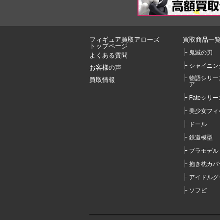
フィギュア買取アローズ
買取商品一
トップページ
鬼滅の刃
よくある質問
シャイニン
お客様の声
物語シリー
買取情報
ア
Fateシリー
美少女フィ
ドール
鉄道模型
プラモデル
抱き枕カバ
アイドルグ
ソフビ