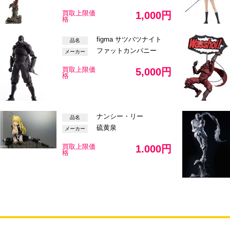
買取上限価
1,000円
格
figma サツバツナイト
品名
ファットカンパニー
メーカー
買取上限価
5,000円
格
ナンシー・リー
品名
硫黄泉
メーカー
買取上限価
1.000円
格