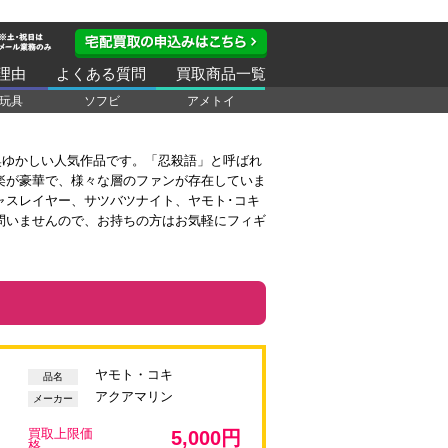
理由
よくある質問
買取商品一覧
玩具
ソフビ
アメトイ
際奥ゆかしい人気作品です。「忍殺語」と呼ばれ
楽が豪華で、様々な層のファンが存在していま
ャスレイヤー、サツバツナイト、ヤモト･コキ
問いませんので、お持ちの方はお気軽にフィギ
ヤモト・コキ
品名
アクアマリン
メーカー
買取上限価
5,000円
格