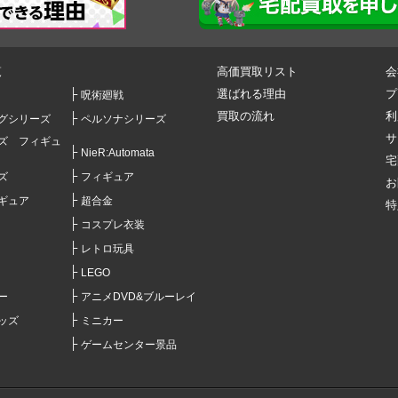
覧
高価買取リスト
会
選ばれる理由
プ
呪術廻戦
買取の流れ
利
グシリーズ
ペルソナシリーズ
サ
ズ フィギュ
NieR:Automata
宅
ズ
フィギュア
お
ギュア
超合金
特
コスプレ衣装
レトロ玩具
LEGO
ー
アニメDVD&ブルーレイ
ッズ
ミニカー
ゲームセンター景品