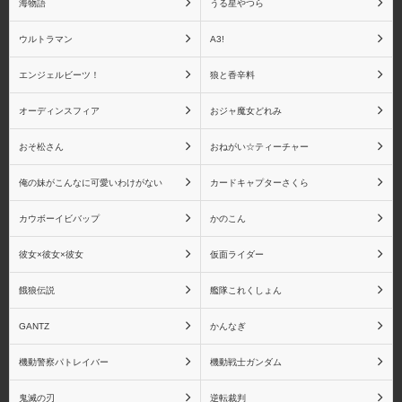
海物語
うる星やつら
ウルトラマン
A3!
エンジェルビーツ！
狼と香辛料
悲鳴嶼 行冥
童磨
オーディンスフィア
おジャ魔女どれみ
おそ松さん
おねがい☆ティーチャー
猗窩座
鬼滅の刃 バンプレスト
俺の妹がこんなに可愛いわけがない
カードキャプターさくら
シリーズ
カウボーイビバップ
かのこん
彼女×彼女×彼女
仮面ライダー
餓狼伝説
艦隊これくしょん
鬼滅の刃 Figuarts mini シ
鬼滅の刃 フィギュアー
リーズ
ツZERO シリーズ
GANTZ
かんなぎ
機動警察パトレイバー
機動戦士ガンダム
鬼滅の刃
逆転裁判