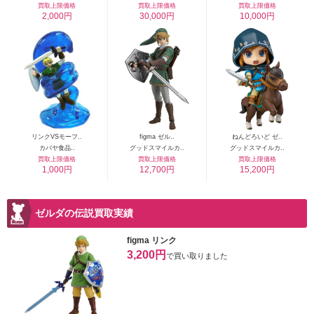
買取上限価格
買取上限価格
買取上限価格
2,000円
30,000円
10,000円
リンクVSモーフ..
figma ゼル..
ねんどろいど ゼ..
カバヤ食品..
グッドスマイルカ..
グッドスマイルカ..
買取上限価格
買取上限価格
買取上限価格
1,000円
12,700円
15,200円
ゼルダの伝説買取実績
figma リンク
3,200円
で買い取りました