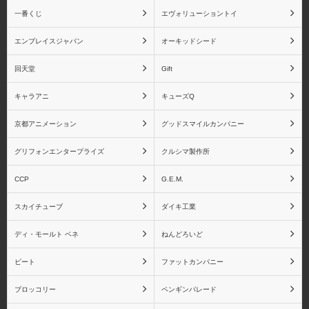
ュアーツZEROシリーズ
ィーズシリーズ
一番くじ
エヴォリューショントイ
エンブレイスジャパン
オーキッドシード
回天堂
Gift
ドラゴンボール
竈門炭治郎
キャラアニ
キューズQ
BLOOD OF SAIYANSシ
リーズ
京都アニメーション
グッドスマイルカンパニー
グリフォンエンタープライズ
クルシマ製作所
CCP
G.E.M.
竈門禰󠄀豆子
我妻善逸
スカイチューブ
ダイキ工業
ディ・モールト ベネ
ねんどろいど
ビート
ファットカンパニー
栗花落カナヲ
嘴平伊之助
ブロッコリー
ペンギンパレード