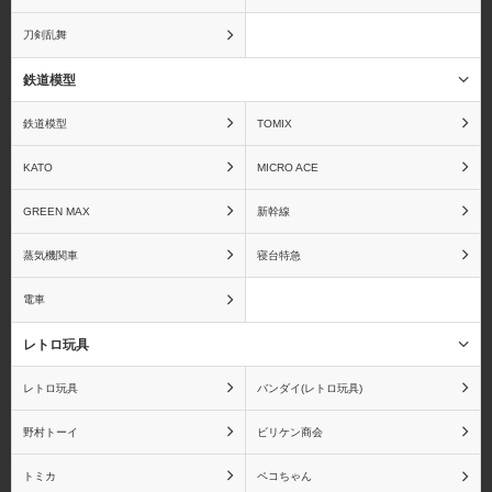
刀剣乱舞
アズールレーン
アトリエシリーズ
鉄道模型
鉄道模型
TOMIX
あの夏で待ってる
あの日見た花の名前を僕
KATO
MICRO ACE
達はまだ知らない。
GREEN MAX
新幹線
蒸気機関車
寝台特急
電車
甘城ブリリアントパーク
ARIA The NATURAL
レトロ玩具
レトロ玩具
バンダイ(レトロ玩具)
野村トーイ
ビリケン商会
暗殺教室
あんさんぶるスターズ！
トミカ
ペコちゃん