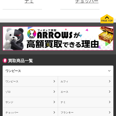
ナミ
チョッパー
フランキー
ウソップ
買取商品一覧
ロビン
シャンクス
ワンピース
ワンピース
ルフィ
トラファルガー・ロー
ボア・ハンコック
ゾロ
エース
サンジ
ナミ
チョッパー
フランキー