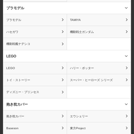
プラモデル
プラモデル
TAMIYA
アンパンマン
IS〈インフィニット・ス
トラトス〉
ハセガワ
機動戦士ガンダム
機動戦艦ナデシコ
LEGO
ウィッチブレイド
ウサビッチ
LEGO
ハリー・ポッター
トイ・ストーリー
スーパー・ヒーローズ シリーズ
ディズニー・プリンセス
うたの☆プリンスさまっ
宇宙戦艦ヤマト
♪
抱き枕カバー
抱き枕カバー
エウシェリー
Baseson
東方Project