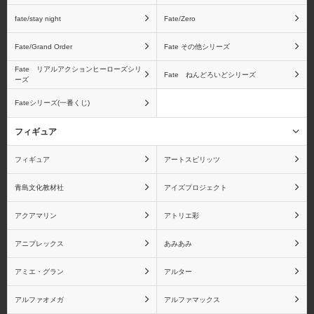
fate/stay night
Fate/Zero
Fate/Grand Order
Fate その他シリーズ
ベジータ
フリーザ
Fate リアルアクションヒーローズシリ
Fate ねんどろいどシリーズ
ーズ
Fateシリーズ(一番くじ)
ピッコロ
孫悟飯
フィギュア
フィギュア
アートスピリッツ
青島文化教材社
アイズプロジェクト
ドラゴンボール ギガン
ドラゴンボール
アクアマリン
アトリエ彩
ティックシリーズ
S.H.Figuartsシリーズ
アニプレックス
あみあみ
アミエ・グラン
アルター
アルファオメガ
アルファマックス
ドラゴンボール フィギ
ドラゴンボール 魂バデ