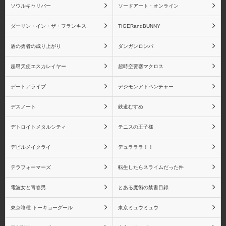
ソウルキャリバー
ソードアート・オンライン
ダーリン・イン・ザ・フランキス
TIGERandBUNNY
物語シリーズ 八九寺真
物語シリーズ 阿良々木
盾の勇者の成り上がり
ダンガンロンパ
宵
月火
超昂天使エスカレイヤー
超時空要塞マクロス
デートアライブ
デジモンアドベンチャー
デスノート
鉄道むすめ
物語シリーズ 阿良々木
物語シリーズ 羽川翼
火憐
デトロイトメタルシティ
テニスの王子様
デビルメイクライ
デュラララ！！
テラフォーマーズ
転生したらスライムだった件
物語シリーズ 斧乃木余
物語シリーズ キスショ
電波女と青春男
とある魔術の禁書目録
接
ットアセロラオリオンハ
ートアンダーブレード
東京喰種 トーキョーグール
東京ミュウミュウ