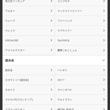
スカイチューブ
ダイキ工業
美少女フィギュア
コトブキヤ
アルター
マックスファクトリー
ウェーブ
フリーイング
ディ・モールト ベネ
ねんどろいど
クレイズ
ラブライブ！
VOCALOID
ToLOVEる
アイドルマスター
艦隊これくしょん
ビート
ファットカンパニー
超合金
超合金
バンダイ
タカラトミー(超合金)
ポピー
ブロッコリー
ペンギンパレード
タカトク
マジンガーZ
マクロスF(フロンティア)
ウルトラマン
エヴァンゲリオン
METAL BUILD