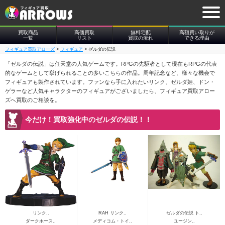
買取商品
高価買取
無料宅配
高額買い取りが
一覧
リスト
買取の流れ
できる理由
フィギュア買取アローズ
>
フィギュア
>
ゼルダの伝説
「ゼルダの伝説」は任天堂の人気ゲームです。RPGの先駆者として現在もRPGの代表
的なゲームとして挙げられることの多いこちらの作品。周年記念など、様々な機会で
フィギュアも製作されています。ファンなら手に入れたいリンク、ゼルダ姫、ドン・
ゲラーなど人気キャラクターのフィギュアがございましたら、フィギュア買取アロー
ズへ買取のご相談を。
今だけ！買取強化中のゼルダの伝説！！
リンク..
RAH リンク..
ゼルダの伝説 ト..
ダークホース..
メディコム・トイ..
ユージン..