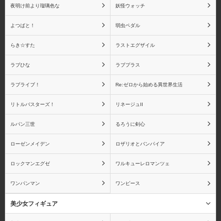
夜明け前より瑠璃色な
妖怪ウォッチ
よつばと！
弱虫ペダル
京都アニメーション
グッドスマイルカンパニ
ー
らき☆すた
ラストエグザイル
ラブひな
ラブプラス
ラブライブ！
Re:ゼロから始める異世界生活
グリフォンエンタープラ
クルシマ製作所
リトルバスターズ！
リネージュII
イズ
ルパン三世
るろうに剣心
ローゼンメイデン
ロザリオとバンパイア
ロックマンエグゼ
ワルキューレロマンツェ
CCP
G.E.M.
ワンパンマン
ワンピース
美少女フィギュア