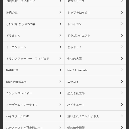
刀剣乱舞 フィギュア
東方シリーズ
咎狗の血
トップをねらえ！
物語シリーズ その他キ
NieR:Automata
とびだせ どうぶつの森
トライガン
ャラクター
ドラえもん
ドラゴンクエスト
ドラゴンボール
とらドラ！
トランスフォーマー フィギュア
七つの大罪
NieR RepliCant
Fateシリーズ
NARUTO
NieR:Automata
NieR RepliCant
ニセコイ
fate/stay night
Fate/Zero
ニンジャスレイヤー
忍たま乱太郎
ノーゲーム・ノーライフ
ハイキュー!!
ハイスクールD×D
這いよれ！ニャル子さん
Fate/Grand Order
Fate その他シリーズ
バカとテストと召喚獣にっ！
鋼の錬金術師