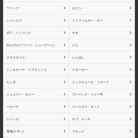
サボ
白ひげ(エドワード・ニュ
ウソップ
ロビン
ーゲート)
シャンクス
トラファルガー・ロー
ボア・ハンコック
サボ
白ひげ(エドワード・ニューゲート)
ビビ
ビビ
クロコダイル
クロコダイル
しらほし
ドンキホーテ・ドフラミンゴ
スモーカー
たしぎ
ジュラキュール・ミホーク
しらほし
ドンキホーテ・ドフラミ
ンゴ
ジュエリー・ボニー
ゴーイング・メリー号
ペローナ
ユースタス・キッド
レベッカ
ロブ・ルッチ
スモーカー
たしぎ
青雉(クザン)
ブルック