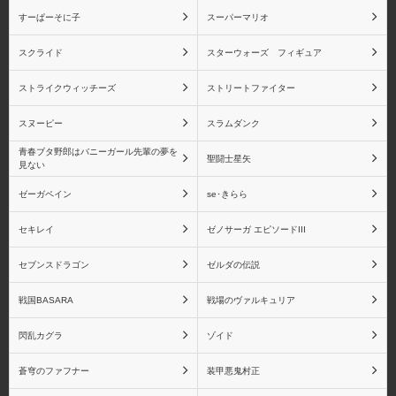
すーぱーそに子
スーパーマリオ
シャイニングブレイド
シャイニング・レゾナン
ス
スクライド
スターウォーズ フィギュア
ストライクウィッチーズ
ストリートファイター
スヌーピー
スラムダンク
ペルソナシリーズ
ペルソナ2
青春ブタ野郎はバニーガール先輩の夢を
聖闘士星矢
見ない
ゼーガペイン
se･きらら
セキレイ
ゼノサーガ エピソードIII
ペルソナ3
ペルソナ4
セブンスドラゴン
ゼルダの伝説
戦国BASARA
戦場のヴァルキュリア
閃乱カグラ
ゾイド
物語シリーズ 戦場ヶ原
物語シリーズ 忍野忍
ひたぎ
蒼穹のファフナー
装甲悪鬼村正