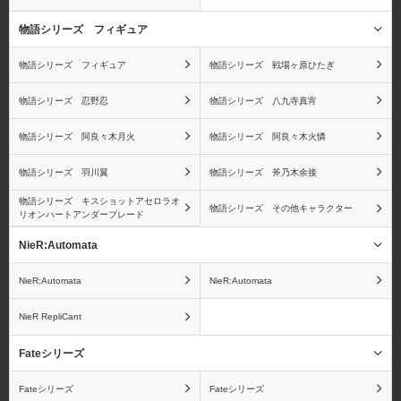
物語シリーズ フィギュア
ワンピース ワールドコ
ワンピース
物語シリーズ フィギュア
物語シリーズ 戦場ヶ原ひたぎ
レクタブルフィギュア
Portrait.Of.Piratesシリー
（ワーコレ）
ズ
物語シリーズ 忍野忍
物語シリーズ 八九寺真宵
物語シリーズ 阿良々木月火
物語シリーズ 阿良々木火憐
物語シリーズ 羽川翼
物語シリーズ 斧乃木余接
ワンピース ヴァリアブ
ワンピース ログコレク
物語シリーズ キスショットアセロラオ
物語シリーズ その他キャラクター
リオンハートアンダーブレード
ルアクションヒーローズ
ション 大型スタチューシ
シリーズ
リーズ
NieR:Automata
NieR:Automata
NieR:Automata
NieR RepliCant
ワンピース フィギュア
孫悟空
Fateシリーズ
ーツZEROシリーズ
Fateシリーズ
Fateシリーズ