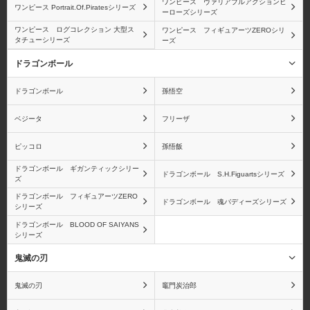
ワンピース ヴァリアブルアクションヒ
ワンピース Portrait.Of.Piratesシリーズ
ーローズシリーズ
ワンピース ログコレクション 大型ス
ワンピース フィギュアーツZEROシリ
タチューシリーズ
ーズ
ドラゴンボール
ブルック
モンキー・D・ガープ
ドラゴンボール
孫悟空
ベジータ
フリーザ
ピッコロ
孫悟飯
バルトロメオ
黄猿(ボルサリーノ)
ドラゴンボール ギガンティックシリー
ドラゴンボール S.H.Figuartsシリーズ
ズ
ドラゴンボール フィギュアーツZERO
ドラゴンボール 魂バディーズシリーズ
シリーズ
ドラゴンボール BLOOD OF SAIYANS
シリーズ
ベポ
バーソロミュー・くま
鬼滅の刃
鬼滅の刃
竈門炭治郎