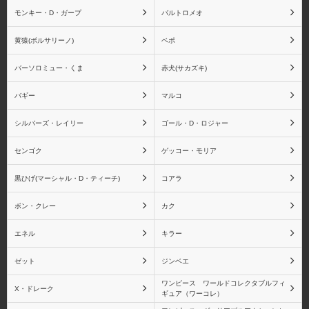
モンキー・D・ガープ
バルトロメオ
黄猿(ボルサリーノ)
ベポ
ジュラキュール・ミホー
ジュエリー・ボニー
ク
バーソロミュー・くま
赤犬(サカズキ)
バギー
マルコ
シルバーズ・レイリー
ゴール・D・ロジャー
ゴーイング・メリー号
ペローナ
センゴク
ゲッコー・モリア
黒ひげ(マーシャル・D・ティーチ)
コアラ
ボン・クレー
カク
ユースタス・キッド
レベッカ
エネル
キラー
ゼット
ジンベエ
ワンピース ワールドコレクタブルフィ
X・ドレーク
ギュア（ワーコレ）
ロブ・ルッチ
青雉(クザン)