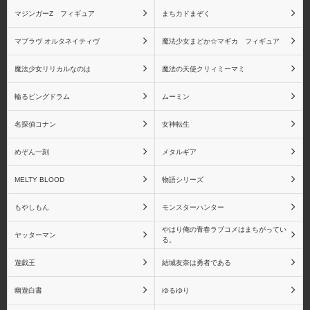
マジンガーZ フィギュア
まちカドまぞく
一番くじ
エヴォリューショントイ
マブラヴ オルタネイティヴ
魔法少女まどか☆マギカ フィギュア
魔法少女リリカルなのは
魔法の天使クリィミーマミ
輪るピングドラム
ムーミン
エンブレイスジャパン
オーキッドシード
名探偵コナン
女神転生
めぞん一刻
メタルギア
MELTY BLOOD
物語シリーズ
回天堂
Gift
もやしもん
モンスターハンター
やはり俺の青春ラブコメはまちがってい
ヤッターマン
る。
遊戯王
結城友奈は勇者である
キャラアニ
キューズQ
幽遊白書
ゆるゆり