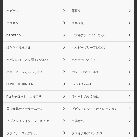
バガボンド
薄桜鬼
バクマン。
爆裂天使
Fate リアルアクション
Fate ねんどろいどシリ
BASTARD!!
パズルアンドドラゴンズ
ヒーローズシリーズ
ーズ
はたらく魔王さま
ハッピーツリーフレンズ
パパのいうことを聞きなさい！
ハヤテのごとく！
ハローキティといっしょ！
パワーパフガールズ
Fateシリーズ(一番くじ)
アートスピリッツ
HUNTER×HUNTER
BanG Dream!
Piaキャロットへようこそ!!
ひぐらしのなく頃に
美少女戦士セーラームーン
ビビッドレッド・オペレーション
青島文化教材社
アイズプロジェクト
ヒプノシスマイク フィギュア
百花繚乱
ファイアーエムブレム
ファイナルファンタジー