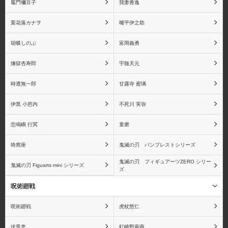
竈門禰󠄀豆子
我妻善逸
赤犬(サカズキ)
バギー
栗花落カナヲ
嘴平伊之助
胡蝶しのぶ
富岡義勇
煉獄杏寿郎
宇髄天元
マルコ
シルバーズ・レイリー
時透無一郎
甘露寺 蜜璃
伊黒 小芭内
不死川 実弥
ゴール・D・ロジャー
センゴク
悲鳴嶼 行冥
童磨
猗窩座
鬼滅の刃 バンプレストシリーズ
鬼滅の刃 フィギュアーツZERO シリー
鬼滅の刃 Figuarts mini シリーズ
ズ
ゲッコー・モリア
黒ひげ(マーシャル・D・
呪術廻戦
ティーチ)
呪術廻戦
虎杖悠仁
伏黒恵
釘崎野薔薇