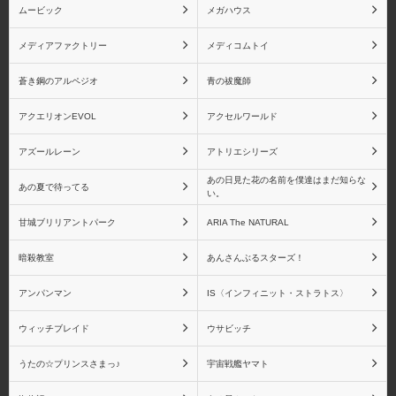
ムービック
メガハウス
メディアファクトリー
メディコムトイ
胡蝶しのぶ
富岡義勇
蒼き鋼のアルペジオ
青の祓魔師
アクエリオンEVOL
アクセルワールド
アズールレーン
アトリエシリーズ
煉獄杏寿郎
宇髄天元
あの日見た花の名前を僕達はまだ知らな
あの夏で待ってる
い。
甘城ブリリアントパーク
ARIA The NATURAL
暗殺教室
あんさんぶるスターズ！
時透無一郎
甘露寺 蜜璃
アンパンマン
IS〈インフィニット・ストラトス〉
ウィッチブレイド
ウサビッチ
うたの☆プリンスさまっ♪
宇宙戦艦ヤマト
伊黒 小芭内
不死川 実弥