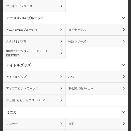
海物語
うる星やつら
プリキュアシリーズ
アニメDVD&ブルーレイ
アニメDVD&ブルーレイ
ガイナックス
ウルトラマン
A3!
スタジオジブリ
物語シリーズ
機動戦士ガンダムSEED/SEED
DESTINY
アイドルグッズ
エンジェルビーツ！
狼と香辛料
アイドルグッズ
AKS
アップフロントワークス
非公開: 関ジャニ∞
非公開: ももいろクローバーZ
オーディンスフィア
おジャ魔女どれみ
ミニカー
ミニカー
京商