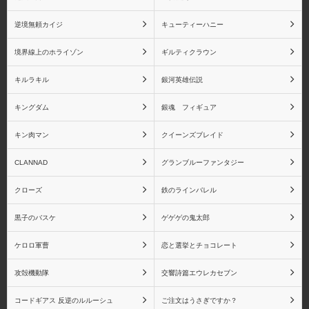
虎杖悠仁
伏黒恵
逆境無頼カイジ
キューティーハニー
境界線上のホライゾン
ギルティクラウン
キルラキル
銀河英雄伝説
釘崎野薔薇
五条悟
キングダム
銀魂 フィギュア
キン肉マン
クイーンズブレイド
CLANNAD
グランブルーファンタジー
魔法少女まどか☆マギカ
魔法少女まどか☆マギカ
クローズ
鉄のラインバレル
(一番くじ)
黒子のバスケ
ゲゲゲの鬼太郎
ケロロ軍曹
恋と選挙とチョコレート
攻殻機動隊
交響詩篇エウレカセブン
魔法少女まどか☆マギ
魔法少女まどか☆マギカ
カ RAHシリーズ
Figuarts miniシリーズ
コードギアス 反逆のルルーシュ
ご注文はうさぎですか？