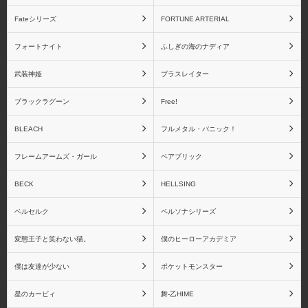
アクアマリン
アトリエ彩
Fateシリーズ
FORTUNE ARTERIAL
フォートナイト
ふしぎの海のナディア
武装神姫
ブラスレイター
アニプレックス
あみあみ
ブラックラグーン
Free!
BLEACH
フルメタル・パニック！
フレームアームズ・ガール
ベアブリック
アミエ・グラン
アルター
BECK
HELLSING
ベルセルク
ペルソナシリーズ
変態王子と笑わない猫。
僕のヒーローアカデミア
アルファオメガ
アルファマックス
僕は友達が少ない
ポケットモンスター
星のカービィ
舞-乙HIME