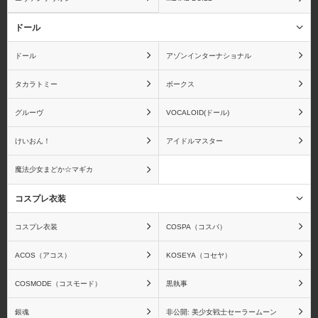
ムービック
メガハウス
ドール
ドール
アゾンインターナショナル
タカラトミー
ボークス
メディアファクトリー
メディコムトイ
グルーヴ
VOCALOID(ドール)
けいおん！
アイドルマスター
魔法少女まどか☆マギカ
蒼き鋼のアルペジオ
青の祓魔師
コスプレ衣装
コスプレ衣装
COSPA（コスパ）
ACOS（アコス）
KOSEYA（コセヤ）
アクエリオンEVOL
アクセルワールド
COSMODE（コスモード）
黒執事
銀魂
非公開: 美少女戦士セーラームーン