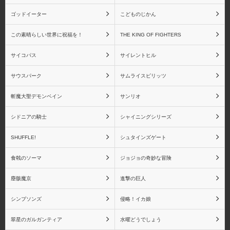
ゴッドイーター
こどものじかん
この素晴らしい世界に祝福を！
THE KING OF FIGHTERS
シャイニングシリーズ
シャイニング・アーク
サイコパス
サイレントヒル
サウスパーク
サムライスピリッツ
斬魔大聖デモンベイン
サンリオ
シャイニングウィンド
シャイニング・ティアー
ズ
シドニアの騎士
シャイニングシリーズ
SHUFFLE!
シュタインズゲート
食戟のソーマ
ジョジョの奇妙な冒険
シャイニング・ハーツ
シャイニング・フォー
塵骸魔京
進撃の巨人
ス・フェザー
シンプソンズ
侵略！イカ娘
翠星のガルガンティア
水曜どうでしょう