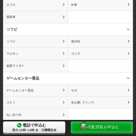
エブロ
外車
おそ松さん
おねがい☆ティーチャー
国産車
ソフビ
ソフビ
海洋堂
俺の妹がこんなに可愛い
カードキャプターさくら
わけがない
マルサン
ゴジラ
仮面ライダー
ゲームセンター景品
カウボーイビバップ
かのこん
ゲームセンター景品
セガ
コナミ
非公開: プリパラ
ねこあつめ
彼女×彼女×彼女
仮面ライダー
電話で申込む
宅配買取を申込む
一番くじ
受付:10時~14時 水・日曜曜定休