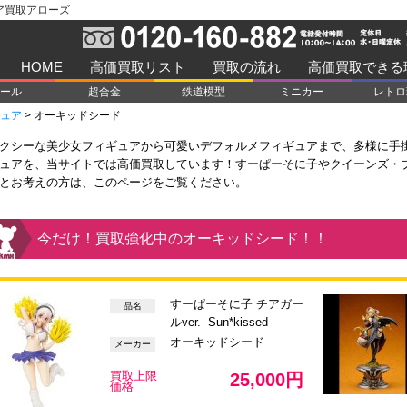
ア買取アローズ
HOME
高価買取リスト
買取の流れ
高価買取できる
ール
超合金
鉄道模型
ミニカー
レトロ
ュア
>
オーキッドシード
クシーな美少女フィギュアから可愛いデフォルメフィギュアまで、多様に手
ュアを、当サイトでは高価買取しています！すーぱーそに子やクイーンズ・
とお考えの方は、このページをご覧ください。
今だけ！買取強化中のオーキッドシード！！
すーぱーそに子 チアガー
品名
ルver. -Sun*kissed-
オーキッドシード
メーカー
買取上限
25,000円
価格