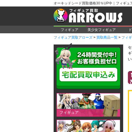
オーキッドシード買取価格30％UP中｜フィギュ
フィギュア
美少女フィギュア
ド
フィギュア買取アローズ
>
買取商品一覧
>
フィギ
セ
ギ
い
フィギュア