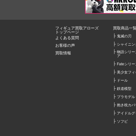
フィギュア買取アローズ
買取商品一
トップページ
鬼滅の刃
よくある質問
シャイニン
お客様の声
物語シリー
買取情報
ア
Fateシリー
美少女フィ
ドール
鉄道模型
プラモデル
抱き枕カバ
アイドルグ
ソフビ