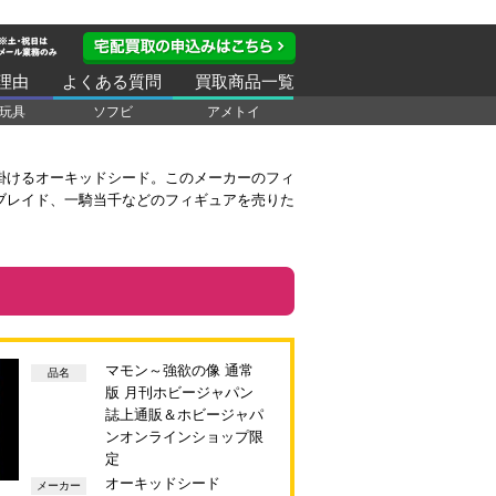
理由
よくある質問
買取商品一覧
玩具
ソフビ
アメトイ
掛けるオーキッドシード。このメーカーのフィ
ブレイド、一騎当千などのフィギュアを売りた
マモン～強欲の像 通常
品名
版 月刊ホビージャパン
誌上通販＆ホビージャパ
ンオンラインショップ限
定
オーキッドシード
メーカー