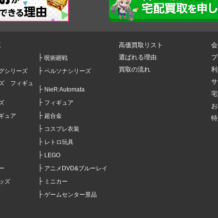
覧
高価買取リスト
会
選ばれる理由
プ
呪術廻戦
買取の流れ
利
グシリーズ
ペルソナシリーズ
サ
ズ フィギュ
NieR:Automata
宅
ズ
フィギュア
お
ギュア
超合金
特
コスプレ衣装
レトロ玩具
LEGO
ー
アニメDVD&ブルーレイ
ッズ
ミニカー
ゲームセンター景品