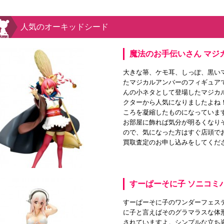
人気のオーキッドシード
魔法のお手伝いさん マジ
大きな箒、ケモ耳、しっぽ、黒い
たマジカルアンバーのフィギュア
んの小ネタとして登場したマジカ
クターから人気になりましたよね
ころを凝縮したものになっていま
お部屋に飾れば気分が明るくなり
ので、気になった方はすぐ店頭で
買取査定のお申し込みをしてくだ
すーぱーそに子 ソニコミパ
すーぱーそに子のワンダーフェステ
に子と言えばそのグラマラスな体
されていますよ。シンプルな立ち