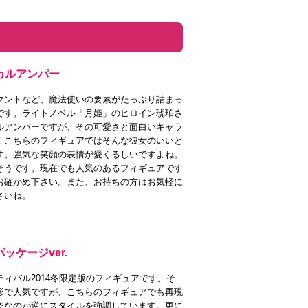
カルアンパー
マントなど、魔法使いの要素がたっぷり詰まっ
です。ライトノベル「月姫」のヒロイン琥珀さ
ルアンバーですが、その可愛さと面白いキャラ
！こちらのフィギュアではそんな彼女のいいと
す。強気な笑顔の表情が愛くるしいですよね。
そうです。現在でも人気のあるフィギュアです
お確かめ下さい。また、お持ちの方はお気軽に
さいね。
ッケージver.
ィバル2014冬限定版のフィギュアです。そ
形で人気ですが、こちらのフィギュアでも再現
姿なのが逆にスタイルを強調しています。更に