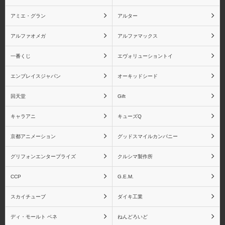
アミエ・グラン
アルター
アルファオメガ
アルファマックス
ドラゴンボール フィギ
ドラゴンボール 魂バデ
ュアーツZEROシリーズ
ィーズシリーズ
一番くじ
エヴォリューショントイ
エンブレイスジャパン
オーキッドシード
回天堂
Gift
ドラゴンボール
竈門炭治郎
キャラアニ
キューズQ
BLOOD OF SAIYANSシ
リーズ
京都アニメーション
グッドスマイルカンパニー
グリフォンエンタープライズ
クルシマ製作所
CCP
G.E.M.
竈門禰󠄀豆子
我妻善逸
スカイチューブ
ダイキ工業
ディ・モールト ベネ
ねんどろいど