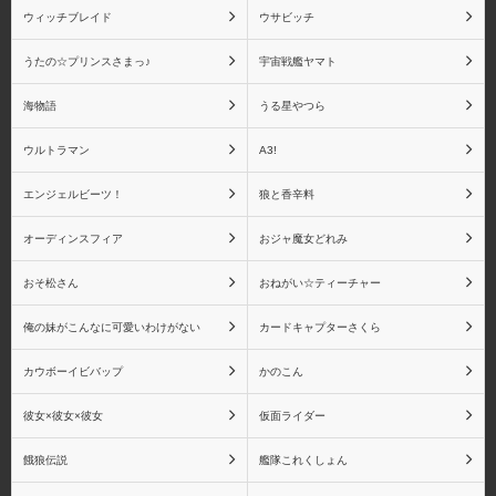
ウィッチブレイド
ウサビッチ
うたの☆プリンスさまっ♪
宇宙戦艦ヤマト
伊黒 小芭内
不死川 実弥
海物語
うる星やつら
ウルトラマン
A3!
エンジェルビーツ！
狼と香辛料
悲鳴嶼 行冥
童磨
オーディンスフィア
おジャ魔女どれみ
おそ松さん
おねがい☆ティーチャー
猗窩座
鬼滅の刃 バンプレスト
俺の妹がこんなに可愛いわけがない
カードキャプターさくら
シリーズ
カウボーイビバップ
かのこん
彼女×彼女×彼女
仮面ライダー
餓狼伝説
艦隊これくしょん
鬼滅の刃 Figuarts mini シ
鬼滅の刃 フィギュアー