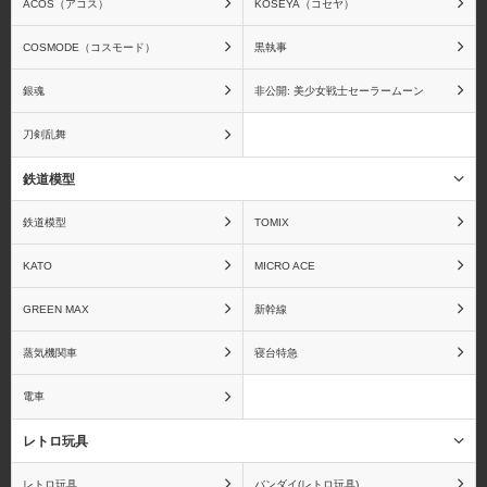
ACOS（アコス）
KOSEYA（コセヤ）
アクエリオンEVOL
アクセルワールド
COSMODE（コスモード）
黒執事
銀魂
非公開: 美少女戦士セーラームーン
刀剣乱舞
アズールレーン
アトリエシリーズ
鉄道模型
鉄道模型
TOMIX
あの夏で待ってる
あの日見た花の名前を僕
KATO
MICRO ACE
達はまだ知らない。
GREEN MAX
新幹線
蒸気機関車
寝台特急
電車
甘城ブリリアントパーク
ARIA The NATURAL
レトロ玩具
レトロ玩具
バンダイ(レトロ玩具)