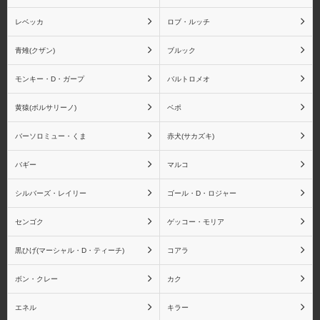
レベッカ
ロブ・ルッチ
スモーカー
たしぎ
青雉(クザン)
ブルック
モンキー・D・ガープ
バルトロメオ
黄猿(ボルサリーノ)
ベポ
ジュラキュール・ミホー
ジュエリー・ボニー
ク
バーソロミュー・くま
赤犬(サカズキ)
バギー
マルコ
シルバーズ・レイリー
ゴール・D・ロジャー
ゴーイング・メリー号
ペローナ
センゴク
ゲッコー・モリア
黒ひげ(マーシャル・D・ティーチ)
コアラ
ボン・クレー
カク
ユースタス・キッド
レベッカ
エネル
キラー