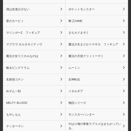
アルファオメガ
アルファマックス
僕は友達が少ない
ポケットモンスター
星のカービィ
舞-乙HIME
マジンガーZ フィギュア
まちカドまぞく
一番くじ
エヴォリューショントイ
マブラヴ オルタネイティヴ
魔法少女まどか☆マギカ フィギュア
魔法少女リリカルなのは
魔法の天使クリィミーマミ
輪るピングドラム
ムーミン
エンブレイスジャパン
オーキッドシード
名探偵コナン
女神転生
めぞん一刻
メタルギア
MELTY BLOOD
物語シリーズ
回天堂
Gift
もやしもん
モンスターハンター
やはり俺の青春ラブコメはまちがってい
ヤッターマン
る。