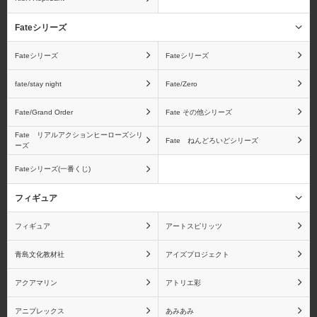
ワンピース フィギュア
孫悟空
Fateシリーズ
ーツZEROシリーズ
Fateシリーズ
Fateシリーズ
fate/stay night
Fate/Zero
Fate/Grand Order
Fate その他シリーズ
ベジータ
フリーザ
Fate リアルアクションヒーローズシリ
Fate ねんどろいどシリーズ
ーズ
Fateシリーズ(一番くじ)
ピッコロ
孫悟飯
フィギュア
フィギュア
アートスピリッツ
青島文化教材社
アイズプロジェクト
ドラゴンボール ギガン
ドラゴンボール
アクアマリン
アトリエ彩
ティックシリーズ
S.H.Figuartsシリーズ
アニプレックス
あみあみ