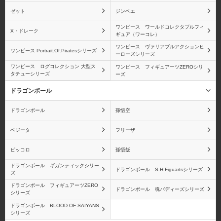
ゼット
ジンベエ
ワンピース ワールドコレクタブルフィ
X・ドレーク
ギュア（ワーコレ）
ロブ・ルッチ
青雉(クザン)
ワンピース ヴァリアブルアクションヒ
ワンピース Portrait.Of.Piratesシリーズ
ーローズシリーズ
ワンピース ログコレクション 大型ス
ワンピース フィギュアーツZEROシリ
タチューシリーズ
ーズ
ドラゴンボール
ブルック
モンキー・D・ガープ
ドラゴンボール
孫悟空
ベジータ
フリーザ
ピッコロ
孫悟飯
バルトロメオ
黄猿(ボルサリーノ)
ドラゴンボール ギガンティックシリー
ドラゴンボール S.H.Figuartsシリーズ
ズ
ドラゴンボール フィギュアーツZERO
ドラゴンボール 魂バディーズシリーズ
シリーズ
ドラゴンボール BLOOD OF SAIYANS
シリーズ
ベポ
バーソロミュー・くま