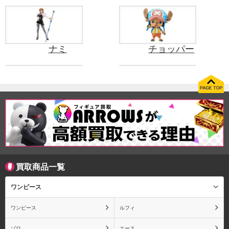
ナミ
チョッパー
フランキー
ウソップ
買取商品一覧
ロビン
シャンクス
ワンピース
ワンピース
ルフィ
トラファルガー・ロー
ボア・ハンコック
ゾロ
エース