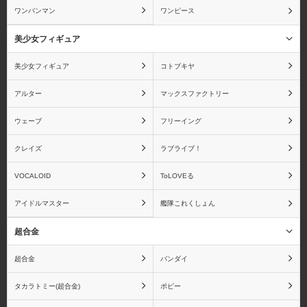
ワンパンマン
ワンピース
美少女フィギュア
スカイチューブ
ダイキ工業
美少女フィギュア
コトブキヤ
アルター
マックスファクトリー
ウェーブ
フリーイング
ディ・モールト ベネ
ねんどろいど
クレイズ
ラブライブ！
VOCALOID
ToLOVEる
アイドルマスター
艦隊これくしょん
ビート
ファットカンパニー
超合金
超合金
バンダイ
タカラトミー(超合金)
ポピー
ブロッコリー
ペンギンパレード