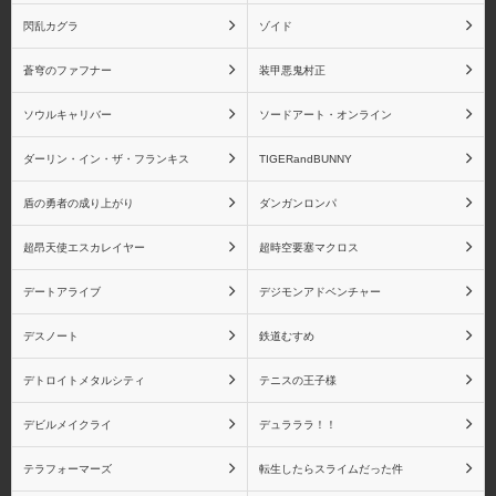
閃乱カグラ
ゾイド
物語シリーズ 戦場ヶ原
物語シリーズ 忍野忍
ひたぎ
蒼穹のファフナー
装甲悪鬼村正
ソウルキャリバー
ソードアート・オンライン
ダーリン・イン・ザ・フランキス
TIGERandBUNNY
物語シリーズ 八九寺真
物語シリーズ 阿良々木
盾の勇者の成り上がり
ダンガンロンパ
宵
月火
超昂天使エスカレイヤー
超時空要塞マクロス
デートアライブ
デジモンアドベンチャー
デスノート
鉄道むすめ
物語シリーズ 阿良々木
物語シリーズ 羽川翼
火憐
デトロイトメタルシティ
テニスの王子様
デビルメイクライ
デュラララ！！
テラフォーマーズ
転生したらスライムだった件