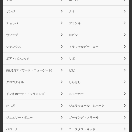
サンジ
ナミ
チョッパー
フランキー
サボ
白ひげ(エドワード・ニュ
ウソップ
ロビン
ーゲート)
シャンクス
トラファルガー・ロー
ボア・ハンコック
サボ
白ひげ(エドワード・ニューゲート)
ビビ
ビビ
クロコダイル
クロコダイル
しらほし
ドンキホーテ・ドフラミンゴ
スモーカー
たしぎ
ジュラキュール・ミホーク
しらほし
ドンキホーテ・ドフラミ
ンゴ
ジュエリー・ボニー
ゴーイング・メリー号
ペローナ
ユースタス・キッド