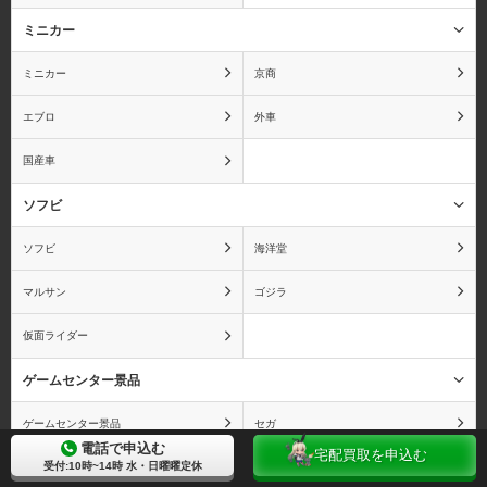
オーディンスフィア
おジャ魔女どれみ
ミニカー
ミニカー
京商
エブロ
外車
おそ松さん
おねがい☆ティーチャー
国産車
ソフビ
ソフビ
海洋堂
俺の妹がこんなに可愛い
カードキャプターさくら
わけがない
マルサン
ゴジラ
仮面ライダー
ゲームセンター景品
カウボーイビバップ
かのこん
ゲームセンター景品
セガ
電話で申込む
宅配買取を申込む
受付:10時~14時 水・日曜曜定休
コナミ
非公開: プリパラ