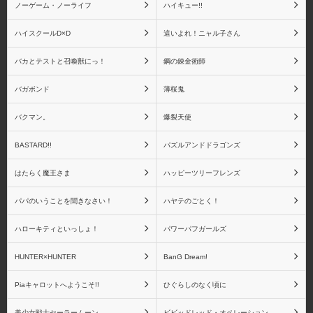
ノーゲーム・ノーライフ
ハイキュー!!
ハイスクールD×D
這いよれ！ニャル子さん
Fate/Grand Order
Fate その他シリーズ
バカとテストと召喚獣にっ！
鋼の錬金術師
バガボンド
薄桜鬼
バクマン。
爆裂天使
Fate リアルアクション
Fate ねんどろいどシリ
BASTARD!!
パズルアンドドラゴンズ
ヒーローズシリーズ
ーズ
はたらく魔王さま
ハッピーツリーフレンズ
パパのいうことを聞きなさい！
ハヤテのごとく！
ハローキティといっしょ！
パワーパフガールズ
Fateシリーズ(一番くじ)
アートスピリッツ
HUNTER×HUNTER
BanG Dream!
Piaキャロットへようこそ!!
ひぐらしのなく頃に
美少女戦士セーラームーン
ビビッドレッド・オペレーション