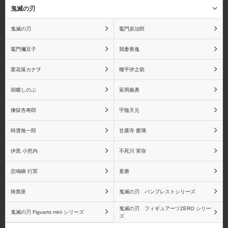
鬼滅の刃
鬼滅の刃
竈門炭治郎
竈門禰󠄀豆子
我妻善逸
赤犬(サカズキ)
バギー
栗花落カナヲ
嘴平伊之助
胡蝶しのぶ
富岡義勇
煉獄杏寿郎
宇髄天元
マルコ
シルバーズ・レイリー
時透無一郎
甘露寺 蜜璃
伊黒 小芭内
不死川 実弥
ゴール・D・ロジャー
センゴク
悲鳴嶼 行冥
童磨
猗窩座
鬼滅の刃 バンプレストシリーズ
鬼滅の刃 フィギュアーツZERO シリー
鬼滅の刃 Figuarts mini シリーズ
ズ