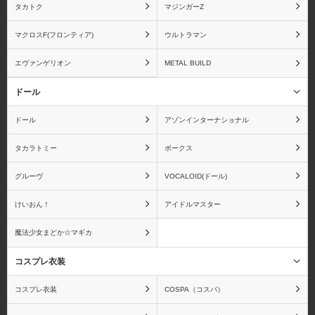
タカトク
マジンガーZ
マクロスF(フロンティア)
ウルトラマン
エヴァンゲリオン
METAL BUILD
ムービック
メガハウス
ドール
ドール
アゾンインターナショナル
タカラトミー
ボークス
メディアファクトリー
メディコムトイ
グルーヴ
VOCALOID(ドール)
けいおん！
アイドルマスター
魔法少女まどか☆マギカ
蒼き鋼のアルペジオ
青の祓魔師
コスプレ衣装
コスプレ衣装
COSPA（コスパ）