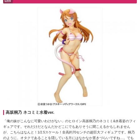
高坂桐乃 ネコミミ水着ver.
「俺の妹がこんなに可愛いわけがない」のヒロイン高坂桐乃のネコミミ&水着姿のフィ
ギュアです。それだけだとなんだかどこにでもありそうに聞こえるかもしれません
が、こちらはなんと！1/2.5スケール！全高約70センチの超巨大フィギュアです。桐乃
のように、オタクであることを隠している方にはなかなか置きづらいですね…。でも