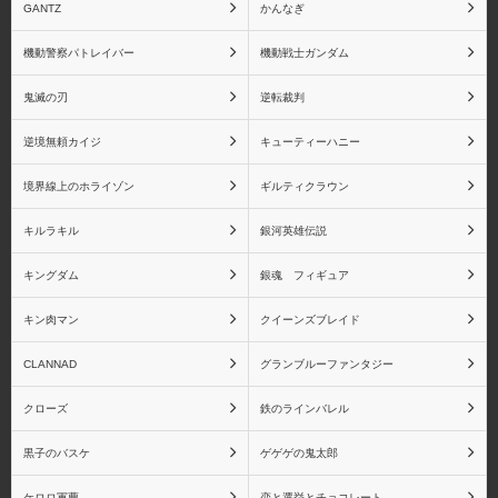
リーズ
ツZERO シリーズ
GANTZ
かんなぎ
機動警察パトレイバー
機動戦士ガンダム
鬼滅の刃
逆転裁判
虎杖悠仁
伏黒恵
逆境無頼カイジ
キューティーハニー
境界線上のホライゾン
ギルティクラウン
キルラキル
銀河英雄伝説
釘崎野薔薇
五条悟
キングダム
銀魂 フィギュア
キン肉マン
クイーンズブレイド
CLANNAD
グランブルーファンタジー
魔法少女まどか☆マギカ
魔法少女まどか☆マギカ
クローズ
鉄のラインバレル
(一番くじ)
黒子のバスケ
ゲゲゲの鬼太郎
ケロロ軍曹
恋と選挙とチョコレート