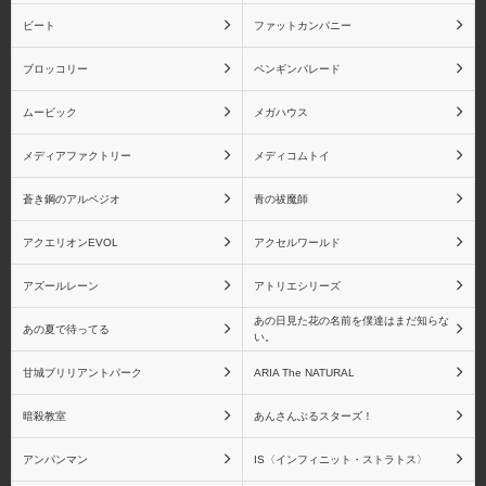
ビート
ファットカンパニー
栗花落カナヲ
嘴平伊之助
ブロッコリー
ペンギンパレード
ムービック
メガハウス
メディアファクトリー
メディコムトイ
胡蝶しのぶ
富岡義勇
蒼き鋼のアルペジオ
青の祓魔師
アクエリオンEVOL
アクセルワールド
アズールレーン
アトリエシリーズ
煉獄杏寿郎
宇髄天元
あの日見た花の名前を僕達はまだ知らな
あの夏で待ってる
い。
甘城ブリリアントパーク
ARIA The NATURAL
暗殺教室
あんさんぶるスターズ！
時透無一郎
甘露寺 蜜璃
アンパンマン
IS〈インフィニット・ストラトス〉