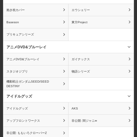
抱き枕カバー
エウシェリー
Baseson
東方Project
海物語
うる星やつら
プリキュアシリーズ
アニメDVD&ブルーレイ
アニメDVD&ブルーレイ
ガイナックス
ウルトラマン
A3!
スタジオジブリ
物語シリーズ
機動戦士ガンダムSEED/SEED
DESTINY
アイドルグッズ
エンジェルビーツ！
狼と香辛料
アイドルグッズ
AKS
アップフロントワークス
非公開: 関ジャニ∞
非公開: ももいろクローバーZ