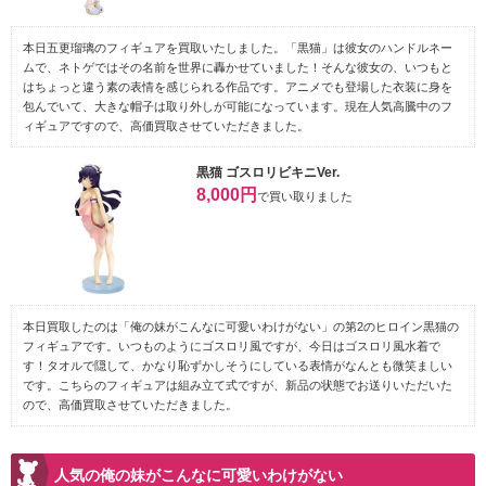
本日五更瑠璃のフィギュアを買取いたしました。「黒猫」は彼女のハンドルネー
ムで、ネトゲではその名前を世界に轟かせていました！そんな彼女の、いつもと
はちょっと違う素の表情を感じられる作品です。アニメでも登場した衣装に身を
包んでいて、大きな帽子は取り外しが可能になっています。現在人気高騰中のフ
ィギュアですので、高価買取させていただきました。
黒猫 ゴスロリビキニVer.
8,000円
で買い取りました
本日買取したのは「俺の妹がこんなに可愛いわけがない」の第2のヒロイン黒猫の
フィギュアです。いつものようにゴスロリ風ですが、今日はゴスロリ風水着で
す！タオルで隠して、かなり恥ずかしそうにしている表情がなんとも微笑ましい
です。こちらのフィギュアは組み立て式ですが、新品の状態でお送りいただいた
ので、高価買取させていただきました。
人気の俺の妹がこんなに可愛いわけがない