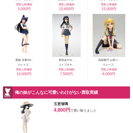
買取上限価格
買取上限価格
買取上限価格
5,000円
15,600円
15,000円
黒猫 水着Ver..
新垣あやせ..
高坂桐乃 お座り..
クレイズ..
コトブキヤ..
ウェーブ..
買取上限価格
買取上限価格
買取上限価格
10,000円
7,500円
6,000円
俺の妹がこんなに可愛いわけがない買取実績
五更瑠璃
4,800円
で買い取りました