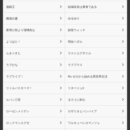
遊戯王
結城友奈は勇者である
キャラアニ
キューズQ
幽遊白書
ゆるゆり
夜明け前より瑠璃色な
妖怪ウォッチ
よつばと！
弱虫ペダル
京都アニメーション
グッドスマイルカンパニ
ー
らき☆すた
ラストエグザイル
ラブひな
ラブプラス
ラブライブ！
Re:ゼロから始める異世界生活
グリフォンエンタープラ
クルシマ製作所
リトルバスターズ！
リネージュII
イズ
ルパン三世
るろうに剣心
ローゼンメイデン
ロザリオとバンパイア
ロックマンエグゼ
ワルキューレロマンツェ
CCP
G.E.M.