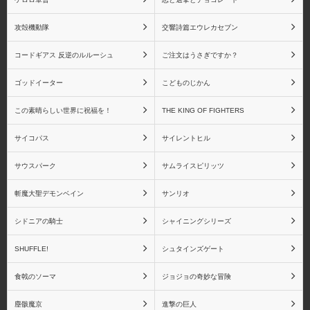
攻殻機動隊
交響詩篇エウレカセブン
魔法少女まどか☆マギ
魔法少女まどか☆マギカ
カ RAHシリーズ
Figuarts miniシリーズ
コードギアス 反逆のルルーシュ
ご注文はうさぎですか？
ゴッドイーター
こどものじかん
この素晴らしい世界に祝福を！
THE KING OF FIGHTERS
シャイニングシリーズ
シャイニング・アーク
サイコパス
サイレントヒル
サウスパーク
サムライスピリッツ
斬魔大聖デモンベイン
サンリオ
シャイニングウィンド
シャイニング・ティアー
ズ
シドニアの騎士
シャイニングシリーズ
SHUFFLE!
シュタインズゲート
食戟のソーマ
ジョジョの奇妙な冒険
シャイニング・ハーツ
シャイニング・フォー
塵骸魔京
進撃の巨人