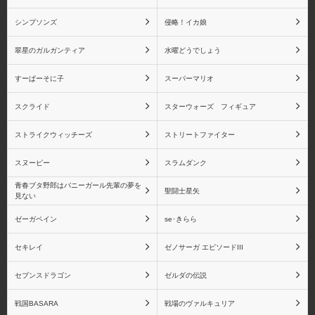
ス・フェザー
シンプソンズ
侵略！イカ娘
翠星のガルガンティア
水曜どうでしょう
すーぱーそに子
スーパーマリオ
シャイニングブレイド
シャイニング・レゾナン
ス
スクライド
スターウォーズ フィギュア
ストライクウィッチーズ
ストリートファイター
スヌーピー
スラムダンク
ペルソナシリーズ
ペルソナ2
青春ブタ野郎はバニーガール先輩の夢を
聖闘士星矢
見ない
ゼーガペイン
se･きらら
セキレイ
ゼノサーガ エピソードIII
ペルソナ3
ペルソナ4
セブンスドラゴン
ゼルダの伝説
戦国BASARA
戦場のヴァルキュリア