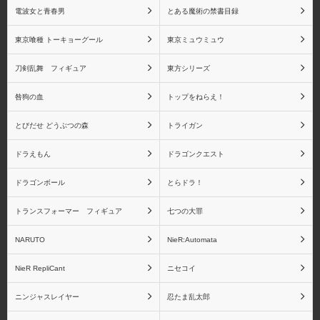
物語シリーズ 斧乃木余
物語シリーズ キスショ
電波女と青春男
とある魔術の禁書目録
接
ットアセロラオリオンハ
ートアンダーブレード
東京喰種 トーキョーグール
東京ミュウミュウ
刀剣乱舞 フィギュア
東方シリーズ
咎狗の血
トップをねらえ！
物語シリーズ その他キ
NieR:Automata
とびだせ どうぶつの森
トライガン
ャラクター
ドラえもん
ドラゴンクエスト
ドラゴンボール
とらドラ！
トランスフォーマー フィギュア
七つの大罪
NieR RepliCant
Fateシリーズ
NARUTO
NieR:Automata
NieR RepliCant
ニセコイ
fate/stay night
Fate/Zero
ニンジャスレイヤー
忍たま乱太郎