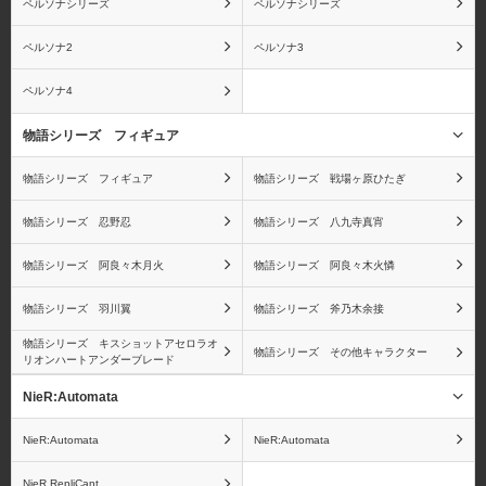
ペルソナシリーズ
ペルソナシリーズ
ジンベエ
X・ドレーク
ペルソナ2
ペルソナ3
ペルソナ4
物語シリーズ フィギュア
ワンピース ワールドコ
ワンピース
物語シリーズ フィギュア
物語シリーズ 戦場ヶ原ひたぎ
レクタブルフィギュア
Portrait.Of.Piratesシリー
（ワーコレ）
ズ
物語シリーズ 忍野忍
物語シリーズ 八九寺真宵
物語シリーズ 阿良々木月火
物語シリーズ 阿良々木火憐
物語シリーズ 羽川翼
物語シリーズ 斧乃木余接
ワンピース ヴァリアブ
ワンピース ログコレク
物語シリーズ キスショットアセロラオ
物語シリーズ その他キャラクター
リオンハートアンダーブレード
ルアクションヒーローズ
ション 大型スタチューシ
シリーズ
リーズ
NieR:Automata
NieR:Automata
NieR:Automata
NieR RepliCant