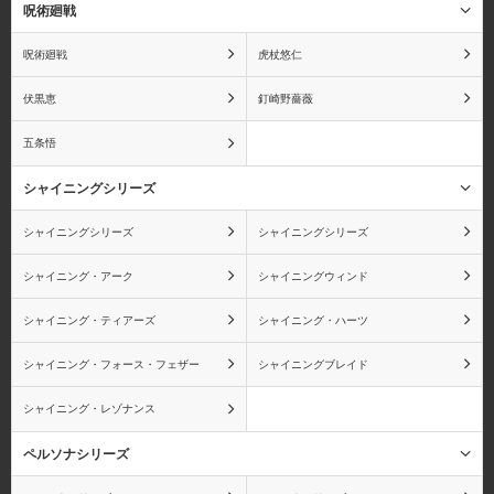
ゲッコー・モリア
黒ひげ(マーシャル・D・
呪術廻戦
ティーチ)
呪術廻戦
虎杖悠仁
伏黒恵
釘崎野薔薇
五条悟
コアラ
ボン・クレー
シャイニングシリーズ
シャイニングシリーズ
シャイニングシリーズ
シャイニング・アーク
シャイニングウィンド
カク
エネル
シャイニング・ティアーズ
シャイニング・ハーツ
シャイニング・フォース・フェザー
シャイニングブレイド
シャイニング・レゾナンス
キラー
ゼット
ペルソナシリーズ