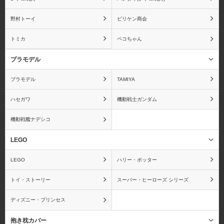
野村トーイ
ビリケン商会
暗殺教室
あんさんぶるスターズ！
トミカ
ペコちゃん
プラモデル
プラモデル
TAMIYA
アンパンマン
IS〈インフィニット・ス
トラトス〉
ハセガワ
機動戦士ガンダム
機動戦艦ナデシコ
LEGO
ウィッチブレイド
ウサビッチ
LEGO
ハリー・ポッター
トイ・ストーリー
スーパー・ヒーローズ シリーズ
ディズニー・プリンセス
うたの☆プリンスさまっ
宇宙戦艦ヤマト
♪
抱き枕カバー