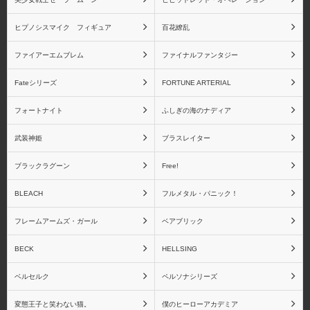
青島文化教材社
アイズプロジェクト
ヒプノシスマイク フィギュア
百花繚乱
ファイアーエムブレム
ファイナルファンタジー
アクアマリン
アトリエ彩
Fateシリーズ
FORTUNE ARTERIAL
フォートナイト
ふしぎの海のナディア
武装神姫
ブラスレイター
アニプレックス
あみあみ
ブラックラグーン
Free!
BLEACH
フルメタル・パニック！
フレームアームズ・ガール
ベアブリック
アミエ・グラン
アルター
BECK
HELLSING
ベルセルク
ペルソナシリーズ
変態王子と笑わない猫。
僕のヒーローアカデミア