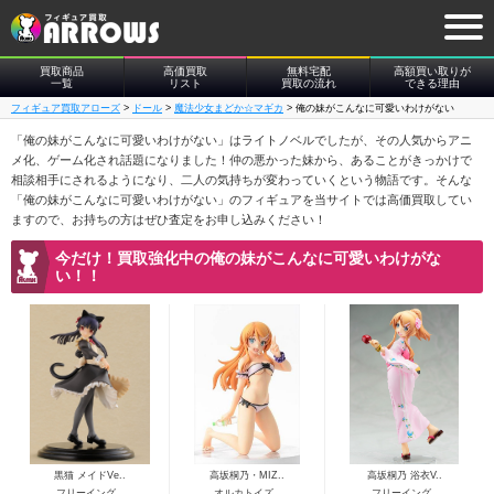
買取商品
高価買取
無料宅配
高額買い取りが
一覧
リスト
買取の流れ
できる理由
フィギュア買取アローズ
>
ドール
>
魔法少女まどか☆マギカ
>
俺の妹がこんなに可愛いわけがない
「俺の妹がこんなに可愛いわけがない」はライトノベルでしたが、その人気からアニ
メ化、ゲーム化され話題になりました！仲の悪かった妹から、あることがきっかけで
相談相手にされるようになり、二人の気持ちが変わっていくという物語です。そんな
「俺の妹がこんなに可愛いわけがない」のフィギュアを当サイトでは高価買取してい
ますので、お持ちの方はぜひ査定をお申し込みください！
今だけ！買取強化中の俺の妹がこんなに可愛いわけがな
い！！
黒猫 メイドVe..
高坂桐乃・MIZ..
高坂桐乃 浴衣V..
フリーイング..
オルカトイズ..
フリーイング..