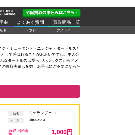
理由
よくある質問
買取商品一覧
玩具
ソフビ
アメトイ
イジ・ミュータント・ニンジャ・タートルズと
」として呼ばれることがおおいですね。主人公
そんなタートルズは愛らしいルックスからアメ
イの買取実績も多数！お手元にご不要になった
ミケランジェロ
品名
threezero
メーカー
買取上限価
1,000円
格