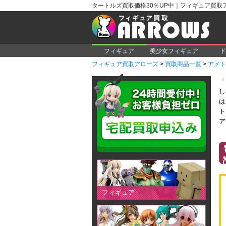
タートルズ買取価格30％UP中｜フィギュア買取
フィギュア
美少女フィギュア
ド
フィギュア買取アローズ
>
買取商品一覧
>
アメト
「
し
は
ト
ア
フィギュア