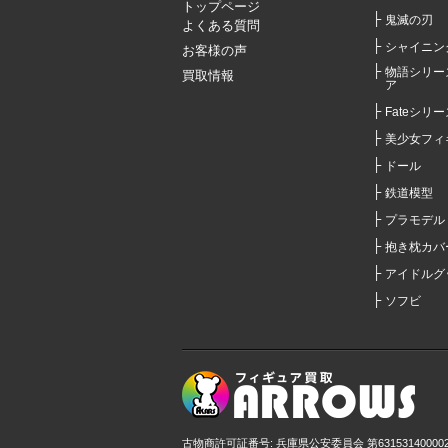
トップページ
鬼滅の刃
よくある質問
シャイニン
お客様の声
物語シリー
買取情報
ア
Fateシリー
美少女フィ
ドール
鉄道模型
プラモデル
抱き枕カバ
アイドルグ
ソフビ
古物商許可証番号: 兵庫県公安委員会 第63153140000