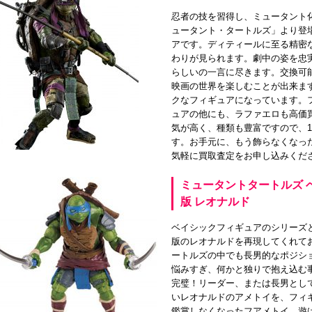
忍者の技を習得し、ミュータント化
ュータント・タートルズ」より登
アです。ディティールに至る精密
わりが見られます。劇中の姿を忠
らしいの一言に尽きます。交換可
映画の世界を楽しむことが出来ま
クなフィギュアになっています。
ュアの他にも、ラファエロも高価
気が高く、種類も豊富ですので、
す。お手元に、もう飾らなくなっ
気軽に買取査定をお申し込みくだ
ミュータントタートルズ 
版 レオナルド
ベイシックフィギュアのシリーズ
版のレオナルドを再現してくれて
ートルズの中でも長男的なポジシ
悩みすぎ、何かと独りで抱え込む
完璧！リーダー、または長男とし
いレオナルドのアメトイを、フィ
鑑賞しなくなったフアメトイ、遊