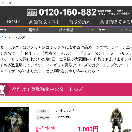
アローズ
HOME
高価買取リスト
買取の流れ
高価買取できる
ール
超合金
鉄道模型
ミニカー
レトロ
イ
>
タートルズ
タートルズ」はアメリカンコミックを代表する作品の一つです。ティーンエ
て有名で、「TMNT」、「忍者タートルズ」、「ミュータント・タートルズ
ペットとして飼われていた亀4匹！世界観が大変面白い作品でもあります。
イも多数登場しています。フィギュア買取アローズではタートルズのアメト
メトイがございましたら、ぜひ買取をお申し込みください。
今だけ！買取強化中のタートルズ！！
レオナルド
品名
threezero
メーカー
買取上限価
1,000円
格