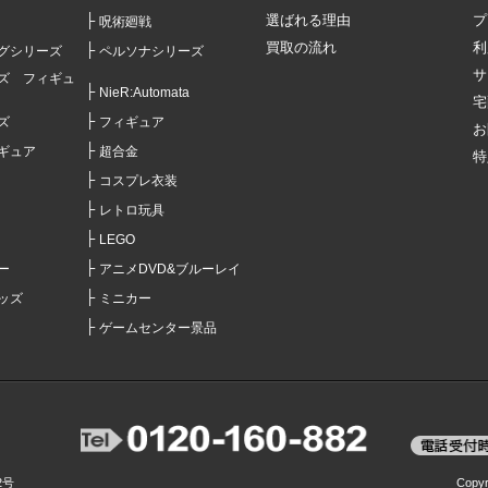
選ばれる理由
プ
呪術廻戦
買取の流れ
利
グシリーズ
ペルソナシリーズ
サ
ズ フィギュ
NieR:Automata
宅
ズ
フィギュア
お
ギュア
超合金
特
コスプレ衣装
レトロ玩具
LEGO
ー
アニメDVD&ブルーレイ
ッズ
ミニカー
ゲームセンター景品
2号
Copy