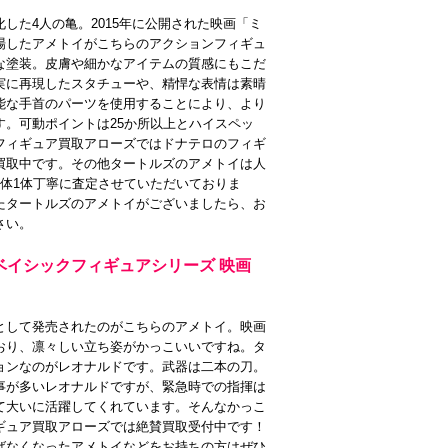
した4人の亀。2015年に公開された映画「ミ
場したアメトイがこちらのアクションフィギュ
な塗装。皮膚や細かなアイテムの質感にもこだ
実に再現したスタチューや、精悍な表情は素晴
能な手首のパーツを使用することにより、より
す。可動ポイントは25か所以上とハイスペッ
フィギュア買取アローズではドナテロのフィギ
買取中です。その他タートルズのアメトイは人
1体1体丁寧に査定させていただいておりま
たタートルズのアメトイがございましたら、お
さい。
ベイシックフィギュアシリーズ 映画
として発売されたのがこちらのアメトイ。映画
おり、凛々しい立ち姿がかっこいいですね。タ
ョンなのがレオナルドです。武器は二本の刀。
事が多いレオナルドですが、緊急時での指揮は
て大いに活躍してくれています。そんなかっこ
ギュア買取アローズでは絶賛買取受付中です！
ばなくなったアメトイなどをお持ちの方はぜひ